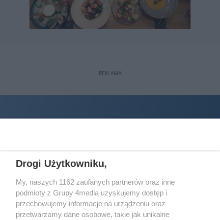
REKLAMA
Drogi Użytkowniku,
My, naszych 1162 zaufanych partnerów oraz inne
podmioty z Grupy 4media uzyskujemy dostęp i
Wydawcą
halorzeszow.pl
jest:
przechowujemy informacje na urządzeniu oraz
STOWARZYSZENIE INICJATYW SPOŁECZNYCH PERSPEKTYWA
przetwarzamy dane osobowe, takie jak unikalne