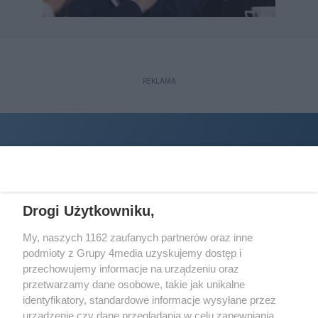
REKLAMA
Drogi Użytkowniku,
My, naszych 1162 zaufanych partnerów oraz inne
podmioty z Grupy 4media uzyskujemy dostęp i
Wydawcą
halorzeszow.pl
jest:
przechowujemy informacje na urządzeniu oraz
STOWARZYSZENIE INICJATYW SPOŁECZNYCH PERSPEKTYWA
przetwarzamy dane osobowe, takie jak unikalne
identyfikatory, standardowe informacje wysyłane przez
Adres do korespondencji:
urządzenie czy dane przeglądania w celu zapewniania