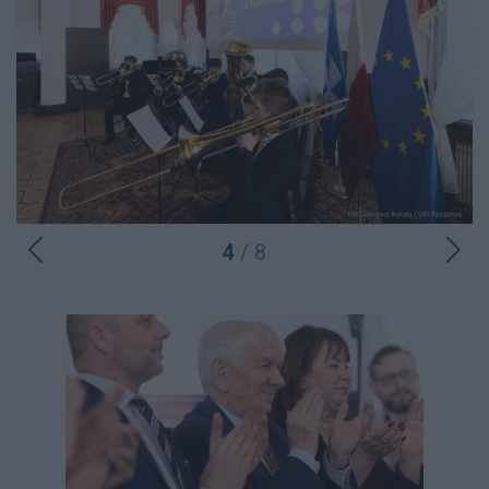
4
/ 8