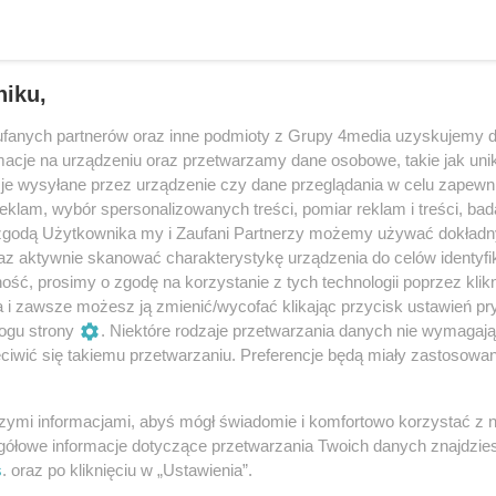
niku,
fanych partnerów oraz inne podmioty z Grupy 4media uzyskujemy d
cje na urządzeniu oraz przetwarzamy dane osobowe, takie jak unika
je wysyłane przez urządzenie czy dane przeglądania w celu zapewn
klam, wybór spersonalizowanych treści, pomiar reklam i treści, bad
 zgodą Użytkownika my i Zaufani Partnerzy możemy używać dokład
az aktywnie skanować charakterystykę urządzenia do celów identyfi
ść, prosimy o zgodę na korzystanie z tych technologii poprzez klikn
6
/ 8
a i zawsze możesz ją zmienić/wycofać klikając przycisk ustawień pr
ogu strony
. Niektóre rodzaje przetwarzania danych nie wymagaj
iwić się takiemu przetwarzaniu. Preferencje będą miały zastosowania
szymi informacjami, abyś mógł świadomie i komfortowo korzystać z
gółowe informacje dotyczące przetwarzania Twoich danych znajdzi
s
. oraz po kliknięciu w „Ustawienia”.