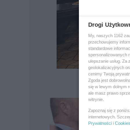
Drogi Użytkow
My, naszych 1162 zau
przechowujemy informa
standardowe informac
spersonalizowanych re
ulepszanie usług. Za
geolokalizacyjnych or
cenimy Twoją prywatno
Zgoda jest dobrowoln
się w lewym dolnym r
ale masz prawo sprzec
witrynie.
Zapoznaj się z poniż
internetowych. Szcze
Prywatności
i
Cookie