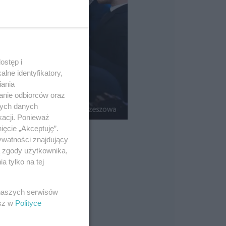
ostęp i
lne identyfikatory,
iania
anie odbiorców oraz
nych danych
kacji. Ponieważ
ięcie „Akceptuję”.
ywatności znajdujący
ą zgody użytkownika,
 tylko na tej
 naszych serwisów
esz w
Polityce