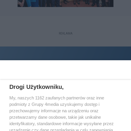
REKLAMA
Drogi Użytkowniku,
My, naszych 1162 zaufanych partnerów oraz inne
podmioty z Grupy 4media uzyskujemy dostęp i
Wydawcą
halorzeszow.pl
jest:
przechowujemy informacje na urządzeniu oraz
STOWARZYSZENIE INICJATYW SPOŁECZNYCH PERSPEKTYWA
przetwarzamy dane osobowe, takie jak unikalne
identyfikatory, standardowe informacje wysyłane przez
Adres do korespondencji:
urządzenie czy dane przeglądania w celu zapewniania