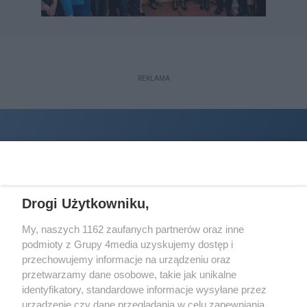
REKLAMA
Drogi Użytkowniku,
My, naszych 1162 zaufanych partnerów oraz inne
podmioty z Grupy 4media uzyskujemy dostęp i
Wydawcą
halorzeszow.pl
jest:
przechowujemy informacje na urządzeniu oraz
STOWARZYSZENIE INICJATYW SPOŁECZNYCH PERSPEKTYWA
przetwarzamy dane osobowe, takie jak unikalne
identyfikatory, standardowe informacje wysyłane przez
Adres do korespondencji:
urządzenie czy dane przeglądania w celu zapewniania