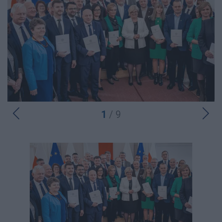
1
/ 9