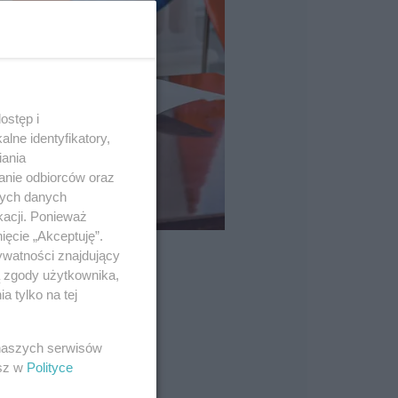
ostęp i
lne identyfikatory,
iania
anie odbiorców oraz
nych danych
kacji. Ponieważ
ięcie „Akceptuję”.
ywatności znajdujący
ą zgody użytkownika,
 tylko na tej
 naszych serwisów
esz w
Polityce