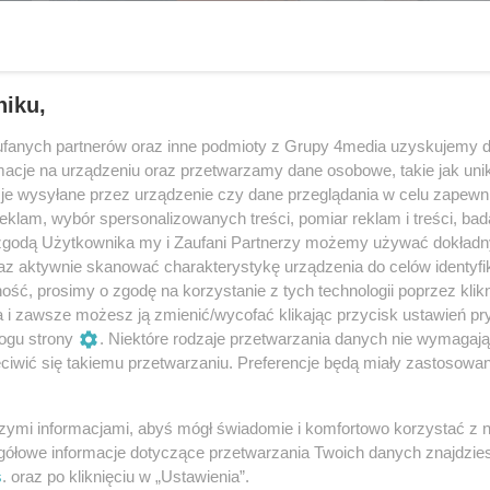
niku,
fanych partnerów oraz inne podmioty z Grupy 4media uzyskujemy d
cje na urządzeniu oraz przetwarzamy dane osobowe, takie jak unika
je wysyłane przez urządzenie czy dane przeglądania w celu zapewn
klam, wybór spersonalizowanych treści, pomiar reklam i treści, bad
 zgodą Użytkownika my i Zaufani Partnerzy możemy używać dokład
az aktywnie skanować charakterystykę urządzenia do celów identyfi
ść, prosimy o zgodę na korzystanie z tych technologii poprzez klikn
5
/ 9
a i zawsze możesz ją zmienić/wycofać klikając przycisk ustawień pr
ogu strony
. Niektóre rodzaje przetwarzania danych nie wymagaj
iwić się takiemu przetwarzaniu. Preferencje będą miały zastosowania
szymi informacjami, abyś mógł świadomie i komfortowo korzystać z
gółowe informacje dotyczące przetwarzania Twoich danych znajdzi
s
. oraz po kliknięciu w „Ustawienia”.