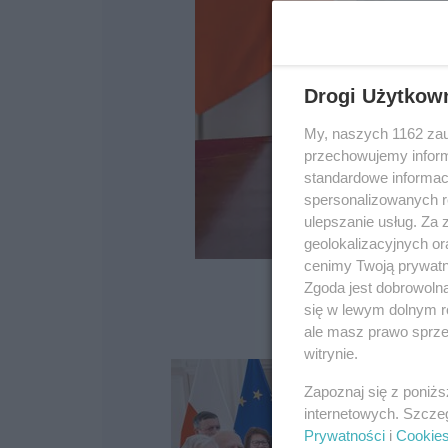
Drogi Użytkow
My, naszych 1162 zau
przechowujemy informa
standardowe informac
spersonalizowanych re
ulepszanie usług. Za
geolokalizacyjnych or
cenimy Twoją prywatno
Zgoda jest dobrowoln
się w lewym dolnym r
ale masz prawo sprzec
witrynie.
Zapoznaj się z poniż
internetowych. Szcze
Prywatności
i
Cookie