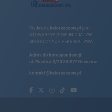
Wydawcą
halorzeszow.pl
jest:
STOWARZYSZENIE INICJATYW
SPOŁECZNYCH PERSPEKTYWA
Adres do korespondencji:
ul. Piastów 3/20
35-077 Rzeszów
kontakt@halorzeszow.pl
Facebook.com
X.com
Instagram.com
Tiktok.com
Youtube.com