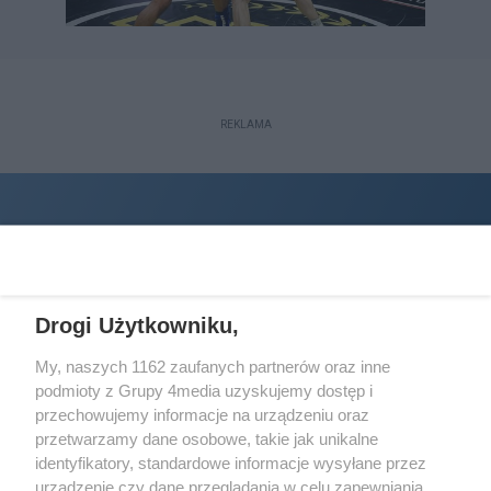
REKLAMA
Drogi Użytkowniku,
My, naszych 1162 zaufanych partnerów oraz inne
podmioty z Grupy 4media uzyskujemy dostęp i
Wydawcą
halorzeszow.pl
jest:
przechowujemy informacje na urządzeniu oraz
STOWARZYSZENIE INICJATYW SPOŁECZNYCH PERSPEKTYWA
przetwarzamy dane osobowe, takie jak unikalne
identyfikatory, standardowe informacje wysyłane przez
Adres do korespondencji:
urządzenie czy dane przeglądania w celu zapewniania