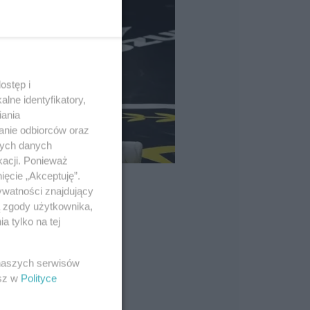
ostęp i
lne identyfikatory,
iania
anie odbiorców oraz
nych danych
kacji. Ponieważ
ięcie „Akceptuję”.
ywatności znajdujący
ą zgody użytkownika,
 tylko na tej
 naszych serwisów
esz w
Polityce