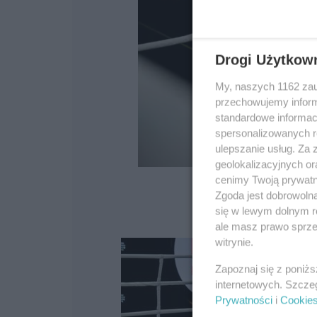
Drogi Użytkow
My, naszych 1162 zau
przechowujemy informa
standardowe informac
spersonalizowanych re
ulepszanie usług. Za
geolokalizacyjnych or
cenimy Twoją prywatno
Zgoda jest dobrowoln
się w lewym dolnym r
ale masz prawo sprzec
witrynie.
Zapoznaj się z poniż
internetowych. Szcze
Prywatności
i
Cookie