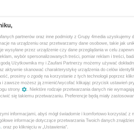
niku,
fanych partnerów oraz inne podmioty z Grupy 4media uzyskujemy d
cje na urządzeniu oraz przetwarzamy dane osobowe, takie jak unika
je wysyłane przez urządzenie czy dane przeglądania w celu zapewn
klam, wybór spersonalizowanych treści, pomiar reklam i treści, bad
 zgodą Użytkownika my i Zaufani Partnerzy możemy używać dokład
az aktywnie skanować charakterystykę urządzenia do celów identyfi
ść, prosimy o zgodę na korzystanie z tych technologii poprzez klikn
12
/ 13
a i zawsze możesz ją zmienić/wycofać klikając przycisk ustawień pr
ogu strony
. Niektóre rodzaje przetwarzania danych nie wymagaj
iwić się takiemu przetwarzaniu. Preferencje będą miały zastosowania
szymi informacjami, abyś mógł świadomie i komfortowo korzystać z
gółowe informacje dotyczące przetwarzania Twoich danych znajdzi
s
. oraz po kliknięciu w „Ustawienia”.