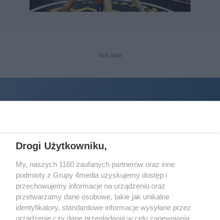
REKLAMA
Drogi Użytkowniku,
My, naszych 1160 zaufanych partnerów oraz inne
podmioty z Grupy 4media uzyskujemy dostęp i
Wydawcą
halorzeszow.pl
jest:
przechowujemy informacje na urządzeniu oraz
STOWARZYSZENIE INICJATYW SPOŁECZNYCH PERSPEKTYWA
przetwarzamy dane osobowe, takie jak unikalne
identyfikatory, standardowe informacje wysyłane przez
Adres do korespondencji:
urządzenie czy dane przeglądania w celu zapewniania