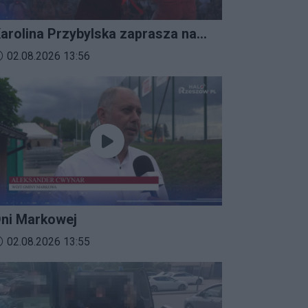
arolina Przybylska zaprasza na
mprezalia 2026
ata dodania materiału wideo:
02.08.2026 13:56
ni Markowej
ata dodania materiału wideo:
02.08.2026 13:55