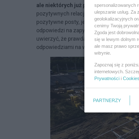
ale niektórych już po prostu drażnią.
Dla
spersonalizowanych re
ulepszanie usług. Za
pozytywnych relacji z mieszkańcami, zami
geolokalizacyjnych or
pozytywne posty, jest niewiarygodne. Jeże
cenimy Twoją prywatno
odpowiedzi na zapytania prasowe dot. ki
Zgoda jest dobrowoln
uwierzyć, że prawdą są sygnały naszych 
się w lewym dolnym r
ale masz prawo sprzec
odpowiedziami na wnioski czy inne zapyta
witrynie.
Zapoznaj się z poniż
internetowych. Szcze
Prywatności
i
Cookie
PARTNERZY