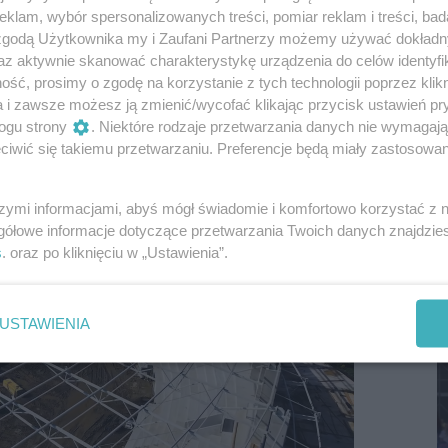
czego? Bo miasto, które często nie utrzymuje
klam, wybór spersonalizowanych treści, pomiar reklam i treści, bad
 zgodą Użytkownika my i Zaufani Partnerzy możemy używać dokład
eszczając tylko - tak brzmi to dziwnie -
az aktywnie skanować charakterystykę urządzenia do celów identyfi
li ja - dziennikarz - wciąż nie otrzymałem
ść, prosimy o zgodę na korzystanie z tych technologii poprzez klikn
lku ważnych tematów w mieście, to jestem skłonny
a i zawsze możesz ją zmienić/wycofać klikając przycisk ustawień pr
Czytelników, którzy podobnie mają problemy z
ogu strony
. Niektóre rodzaje przetwarzania danych nie wymagaj
iwić się takiemu przetwarzaniu. Preferencje będą miały zastosowania
nia. Dlaczego tak jest?
szymi informacjami, abyś mógł świadomie i komfortowo korzystać z
S
gółowe informacje dotyczące przetwarzania Twoich danych znajdzi
I
s
. oraz po kliknięciu w „Ustawienia”.
D
USTAWIENIA