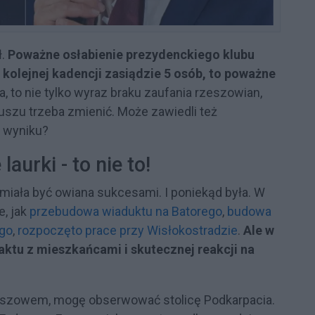
ł.
Poważne osłabienie prezydenckiego klubu
kolejnej kadencji zasiądzie 5 osób, to poważne
a, to nie tylko wyraz braku zaufania rzeszowian,
tuszu trzeba zmienić. Może zawiedli też
o wyniku?
laurki - to nie to!
a miała być owiana sukcesami. I poniekąd była. W
, jak
przebudowa wiaduktu na Batorego
,
budowa
go
,
rozpoczęto prace przy Wisłokostradzie
.
Ale w
ktu z mieszkańcami i skutecznej reakcji na
eszowem, mogę obserwować stolicę Podkarpacia.