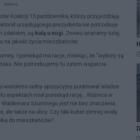
Reklama
ów Koalicji 15 października, którzy przyjeżdżają
ektorat urzędującego prezydenta nie potrzebuje
im zdaniem, są
kulą u nogi
. Znowu wracamy tutaj
wu na jakość życia mieszkańców.
H
M
D
mny. I poniekąd ma racje, mówiąc, że "wybory są
t
ńsku. Nie potrzebujemy tu zatem wsparcia
z
o wieloletni radny opozycyjny punktował władze
u aspektach miał poniekąd rację... Różnica w
a Waldemara Szumnego jest nie bez znaczenia.
, ale także na ulicy. Czy taki kubeł zimnej wody
ołka do mieszkańców?
D
D