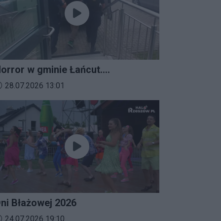
orror w gminie Łańcut.
ieszkaniec Rzeszowa
ata dodania materiału wideo:
28.07.2026 13:01
erroryzował rodzinę nożem i
aatakował policjantów!
ni Błażowej 2026
ata dodania materiału wideo:
24.07.2026 19:10