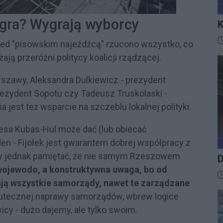
ygra? Wygrają wyborcy
K
I
D
zed "pisowskim najeźdźcą" rzucono wszystko, co
ją przeróżni politycy koalicji rządzącej.
rszawy, Aleksandra Dulkiewicz - prezydent
rezydent Sopotu czy Tadeusz Truskolaski -
 jest też wsparcie na szczeblu lokalnej polityki.
sa Kubas-Hul może dać (lub obiecać
en - Fijołek jest gwarantem dobrej współpracy z
leży jednak pamiętać, że nie samym Rzeszowem
D
ni wojewodo, a konstruktywna uwaga, bo od
D
ują wszystkie samorządy, nawet te zarządzane
utecznej naprawy samorządów, wbrew logice
icy - dużo dajemy, ale tylko swoim.