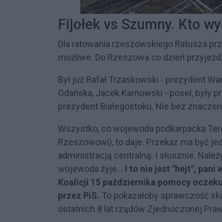
Fijołek vs Szumny. Kto w
Dla ratowania rzeszowskiego Ratusza pr
możliwe. Do Rzeszowa co dzień przyjeżdża
Był już Rafał Trzaskowski - prezydent Wa
Gdańska, Jacek Karnowski - poseł, były p
prezydent Białegostoku. Nie bez znaczenia
Wszystko, co wojewoda podkarpacka Tere
Rzeszowowi), to daje. Przekaz ma być jed
administracją centralną. I słusznie. Na
wojewoda żyje...
I to nie jest "hejt", pa
Koalicji 15 października pomocy oczek
przez PiS.
To pokazałoby sprawczość sk
ostatnich 8 lat rządów Zjednoczonej Praw