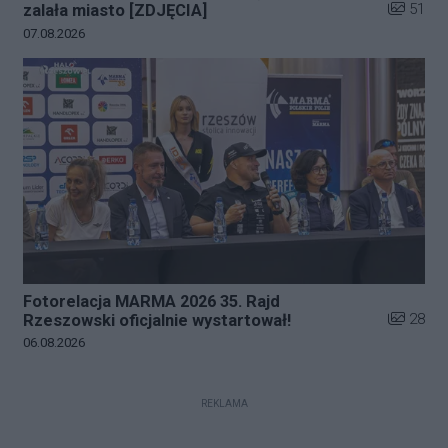
Liczba zd
51
zalała miasto [ZDJĘCIA]
Data dodania galerii:
07.08.2026
Fotorelacja MARMA 2026 35. Rajd
Liczba zd
28
Rzeszowski oficjalnie wystartował!
Data dodania galerii:
06.08.2026
REKLAMA