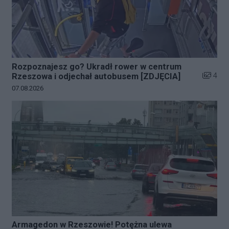
Rozpoznajesz go? Ukradł rower w centrum
Liczba z
4
Rzeszowa i odjechał autobusem [ZDJĘCIA]
Data dodania galerii:
07.08.2026
Armagedon w Rzeszowie! Potężna ulewa