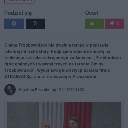
Podziel się
Oceń
0
0
Gmina Trzebownisko nie zwalnia tempa w poprawie
lokalnej infrastruktury. Podpisano właśnie umowę na
realizację szeroko zakrojonego zadania pn. „Przebudowa
dróg gminnych i wewnętrznych na terenie Gminy
Trzebownisko”. Wykonawcą inwestycji została firma
STRABAG Sp. z o.o. z siedzibą w Pruszkowie.
Krystian Propola
15.04.2025 14:32