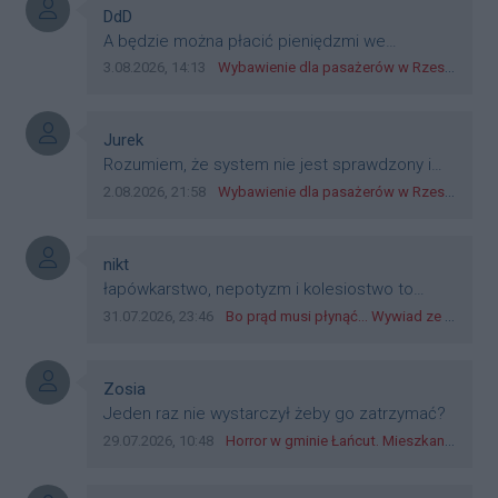
Autor komentarza:
DdD
Treść komentarza:
A będzie można płacić pieniędzmi we
wszystkich? Bo banknoty emitowane przez
Data dodania komentarza:
Źródło komentarza:
3.08.2026, 14:13
Wybawienie dla pasażerów w Rzeszowie? W mieście ruszyły testy nowego rozwiązania
Narodowy Bank Polski, są prawnym środkiem
płatniczym w Polsce, a nie jakieś telefony,
plastik czy inne bliki. Zakrawa na
Autor komentarza:
Jurek
dyskryminację.
Treść komentarza:
Rozumiem, że system nie jest sprawdzony i
przetestowany. Wybieram się z mim młodym
Data dodania komentarza:
Źródło komentarza:
2.08.2026, 21:58
Wybawienie dla pasażerów w Rzeszowie? W mieście ruszyły testy nowego rozwiązania
do szkoły, zobaczymy jak to ztm, gmina
boguchwała i inne zajęte w tej całej organizacji
przejazdów dadzą radę. Albo ogarną, jak to
Autor komentarza:
nikt
teraz młode ludzie mówią.
Treść komentarza:
łapówkarstwo, nepotyzm i kolesiostwo to
norma w pge dystrybucja rzeszów, takie ***e
Data dodania komentarza:
Źródło komentarza:
31.07.2026, 23:46
Bo prąd musi płynąć... Wywiad ze Zbigniewem Możdżeniem - Dyrektorem Generalnym Oddziału PGE Dystrybucja w Rzeszowie
jak wozowicz czy rybarczyk lub kutyła
cieleckiz dupo na głowie nadal pracują bo to
zagorzali pisowcy
Autor komentarza:
Zosia
Treść komentarza:
Jeden raz nie wystarczył żeby go zatrzymać?
Data dodania komentarza:
Źródło komentarza:
29.07.2026, 10:48
Horror w gminie Łańcut. Mieszkaniec Rzeszowa terroryzował rodzinę nożem i zaatakował policjantów! [VIDEO]