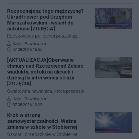
Rozpoznajesz tego mężczyznę?
Ukradł rower pod Urzędem
Marszałkowskim i wsiadł do
autobusu [ZDJĘCIA]
Rzeszowscy policjanci poszukują
sprawcy kradzieży roweru marki Kross
Autor artykułu:
Kalina Pawłowska
Data dodania artykułu:
o wartości około 1500 złotych. Do
07.08.2026 16:55
zdarzenia doszło w ścisłym centrum
[AKTUALIZACJA]Oberwanie
miasta – pod Urzędem
chmury nad Rzeszowem! Zalane
Marszałkowskim przy al. Cieplińskiego.
wiadukty, potoki na ulicach i
Złodziej ze skradzionym jednośladem
dziesiątki interwencji straży
[ZDJĘCIA]
wsiadł do autobusu MPK linii 28. Jego
wizerunek zarejestrowały kamery
Gwałtowna nawałnica, która przeszła
monitoringu, a policja apeluje o pomoc
nad Rzeszowem tuż po godzinie 12:00,
Autor artykułu:
Kalina Pawłowska
w identyfikacji mężczyzny.
Data dodania artykułu:
w kilka minut sparaliżowała ruch w
07.08.2026 13:22
stolicy Podkarpacia. Przeistoczone w
Krok w stronę
rwące potoki ulice, zalane wiadukty i
samowystarczalności. Ważna
wybijające studzienki kanalizacyjne
zmiana w szkole w Stobiernej
odcięły od świata kluczowe arterie.
Szkoła i przedszkole w Stobiernej
Podkarpaccy strażacy wyjeżdżali do