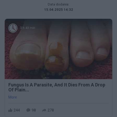
Data dodania:
15.04.2025 14:32
3 h 43 min
Fungus Is A Parasite, And It Dies From A Drop
Of Plain...
More
244
98
278