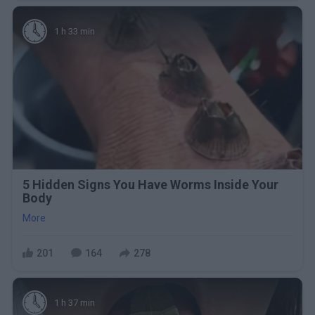
1 h 33 min
5 Hidden Signs You Have Worms Inside Your
Body
More
201
164
278
1 h 37 min