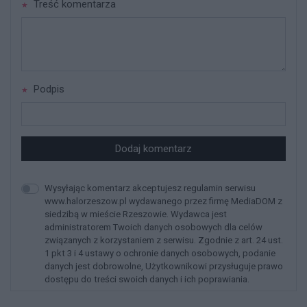
Treść komentarza
Podpis
Dodaj komentarz
Wysyłając komentarz akceptujesz regulamin serwisu
www.halorzeszow.pl wydawanego przez firmę MediaDOM z
siedzibą w mieście Rzeszowie. Wydawca jest
administratorem Twoich danych osobowych dla celów
związanych z korzystaniem z serwisu. Zgodnie z art. 24 ust.
1 pkt 3 i 4 ustawy o ochronie danych osobowych, podanie
danych jest dobrowolne, Użytkownikowi przysługuje prawo
dostępu do treści swoich danych i ich poprawiania.