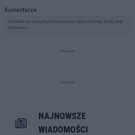
Komentarze
Aktualnie nie ma żadnych komentarzy. Bądź pierwszy, dodaj swój
komentarz.
REKLAMA
REKLAMA
NAJNOWSZE
Rozwiń
Poprzednie
Następne
Kliknij aby 
K
WIADOMOŚCI