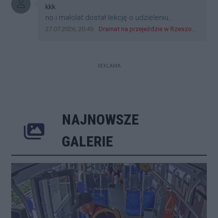
Autor komentarza:
kkk
Treść komentarza:
no i małolat dostał lekcję o udzieleniu
pierwszeństwa
Data dodania komentarza:
Źródło komentarza:
27.07.2026, 20:45
Dramat na przejeździe w Rzeszowie. 16-latek na hulajnodze wjechał wprost pod szynobus
REKLAMA
NAJNOWSZE
Poprzednie
Następne
Kliknij 
GALERIE