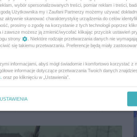
rialu 1670, © Netflix
klam, wybór spersonalizowanych treści, pomiar reklam i treści, bad
 zgodą Użytkownika my i Zaufani Partnerzy możemy używać dokład
az aktywnie skanować charakterystykę urządzenia do celów identyfi
pierwszego sezonu „1670” oraz spotkanie z
ść, prosimy o zgodę na korzystanie z tych technologii poprzez klikn
wała serialowa Adamczycha – od koncepcji po
a i zawsze możesz ją zmienić/wycofać klikając przycisk ustawień pr
a będą: Jan Kwieciński – producent, Mirosław
ogu strony
. Niektóre rodzaje przetwarzania danych nie wymagaj
– kierownik produkcji oraz Marcin Michalski –
iwić się takiemu przetwarzaniu. Preferencje będą miały zastosowania
szymi informacjami, abyś mógł świadomie i komfortowo korzystać z
Adamczysze, czyli tej części skansenu w której
P
gółowe informacje dotyczące przetwarzania Twoich danych znajdzi
yszyć będzie nie tylko specjalnie opracowana
R
s
. oraz po kliknięciu w „Ustawienia”.
D
rzewodnik – Marcin Michalski, który współtworzył
senie. Wieczorem odbędzie się quiz wiedzy o
USTAWIENIA
zespołu Wowakin – który wykona swoje utwory z
kim stylu z kapelą Łola. Partnerem tej wyjątkowej