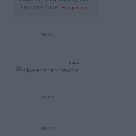
bo to zagorzali pisowcy
go zatrzymać?
Data dodania komentarza:
Źródło komentarza:
29.07.2026, 10:48
Horror w gminie Łańcut. Mieszkaniec Rzeszowa terroryzował rodzinę nożem i zaatakował policjantów! [VIDEO]
REKLAMA
REKLAMA
REKLAMA
REKLAMA