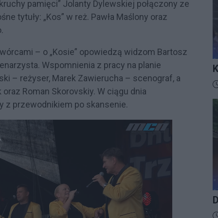
kruchy pamięci” Jolanty Dylewskiej połączony ze
ośne tytuły: „Kos” w reż. Pawła Maślony oraz
o.
twórcami – o „Kosie” opowiedzą widzom Bartosz
scenarzysta. Wspomnienia z pracy na planie
K
ki – reżyser, Marek Zawierucha – scenograf, a
I
D
ek oraz Roman Skorovskiy. W ciągu dnia
y z przewodnikiem po skansenie.
D
D