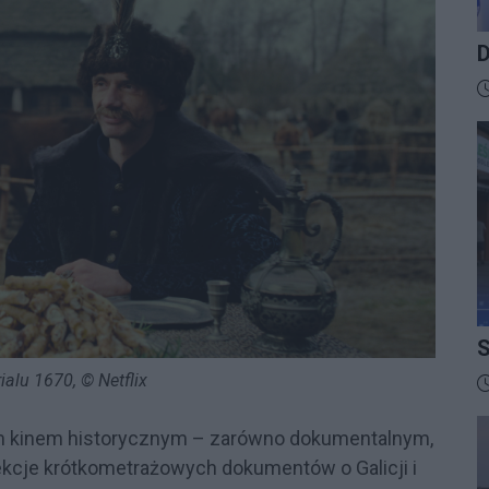
D
B
D
S
I
rialu 1670, © Netflix
D
im kinem historycznym – zarówno dokumentalnym,
jekcje krótkometrażowych dokumentów o Galicji i