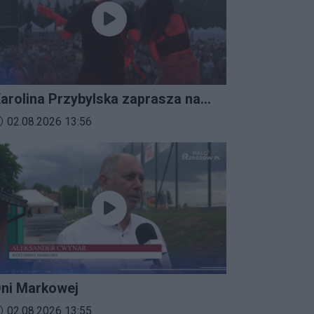
arolina Przybylska zaprasza na
mprezalia 2026
ata dodania materiału wideo:
02.08.2026 13:56
ni Markowej
ata dodania materiału wideo:
02.08.2026 13:55