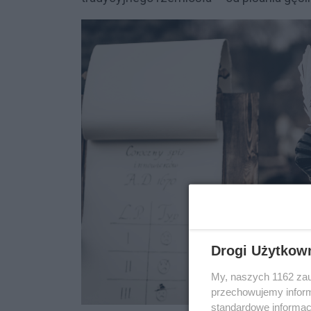
Drogi Użytkow
My, naszych 1162 zau
przechowujemy informa
standardowe informac