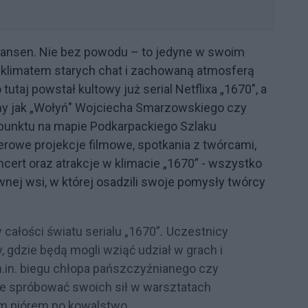
kansen. Nie bez powodu
–
to jedyne w swoim
 klimatem starych chat i zachowaną atmosferą
tutaj powstał kultowy już serial Netflixa „1670", a
ilmy jak „Wołyń" Wojciecha Smarzowskiego czy
 punktu na mapie Podkarpackiego Szlaku
owe projekcje filmowe, spotkania z twórcami,
ert oraz atrakcje w klimacie „1670” -
wszystko
nej wsi, w której osadzili swoje pomysły twórcy
całości światu serialu „1670”
.
Uczestnicy
 gdzie będą mogli wziąć udział w grach i
.in. biegu chłopa pańszczyźnianego czy
kże spróbować swoich sił w warsztatach
im piórem po kowalstwo.