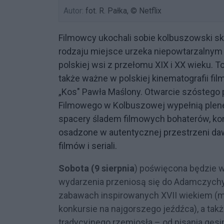
Autor:
fot. R. Pałka, © Netflix
Filmowcy ukochali sobie kolbuszowski s
rodzaju miejsce urzeka niepowtarzalnym
polskiej wsi z przełomu XIX i XX wieku. To 
także ważne w polskiej kinematografii f
„Kos" Pawła Maślony. Otwarcie szóstego
Filmowego w Kolbuszowej wypełnią plener
spacery śladem filmowych bohaterów, konc
osadzone w autentycznej przestrzeni daw
filmów i seriali.
Sobota (9 sierpnia
) poświęcona będzie w 
wydarzenia przeniosą się do Adamczychy,
zabawach inspirowanych XVII wiekiem (m
konkursie na najgorszego jeźdźca), a ta
tradycyjnego rzemiosła – od pisania gęs