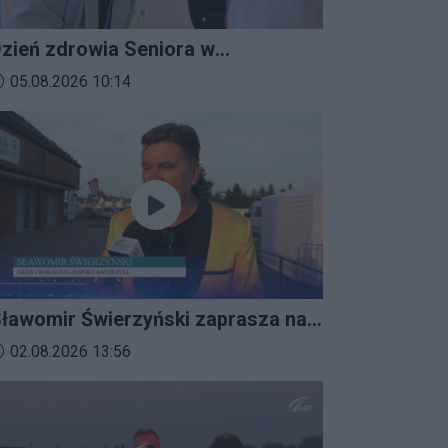
zień zdrowia Seniora w
ratkowicach
ata dodania materiału wideo:
05.08.2026 10:14
ławomir Świerzyński zaprasza na
mprezalia 2026
ata dodania materiału wideo:
02.08.2026 13:56