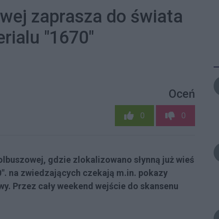
wej zaprasza do świata
rialu "1670"
Oceń
0
0
olbuszowej, gdzie zlokalizowano słynną już wieś
". na zwiedzających czekają m.in. pokazy
wy. Przez cały weekend wejście do skansenu