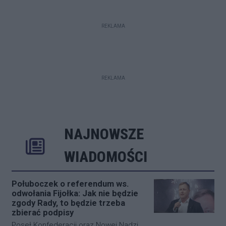
REKLAMA
REKLAMA
NAJNOWSZE
Rozwiń
Poprzednie
Następne
Kliknij aby 
K
WIADOMOŚCI
Połuboczek o referendum ws.
odwołania Fijołka: Jak nie będzie
zgody Rady, to będzie trzeba
zbierać podpisy
Poseł Konfederacji oraz Nowej Nadziei,