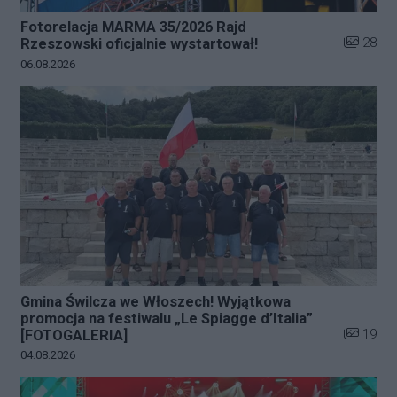
Fotorelacja MARMA 35/2026 Rajd
Liczba zd
28
Rzeszowski oficjalnie wystartował!
Data dodania galerii:
06.08.2026
Gmina Świlcza we Włoszech! Wyjątkowa
promocja na festiwalu „Le Spiagge d’Italia”
Liczba zd
19
[FOTOGALERIA]
Data dodania galerii:
04.08.2026