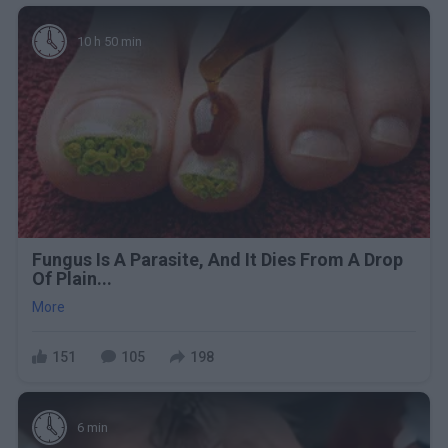
10 h 50 min
Fungus Is A Parasite, And It Dies From A Drop
Of Plain...
More
151
105
198
6 min