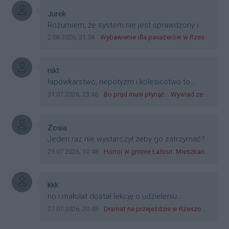
płatniczym w Polsce, a nie jakieś telefony,
plastik czy inne bliki. Zakrawa na
Autor komentarza:
Jurek
dyskryminację.
Treść komentarza:
Rozumiem, że system nie jest sprawdzony i
przetestowany. Wybieram się z mim młodym
Data dodania komentarza:
Źródło komentarza:
2.08.2026, 21:58
Wybawienie dla pasażerów w Rzeszowie? W mieście ruszyły testy nowego rozwiązania
do szkoły, zobaczymy jak to ztm, gmina
boguchwała i inne zajęte w tej całej organizacji
przejazdów dadzą radę. Albo ogarną, jak to
Autor komentarza:
nikt
teraz młode ludzie mówią.
Treść komentarza:
łapówkarstwo, nepotyzm i kolesiostwo to
norma w pge dystrybucja rzeszów, takie ***e
Data dodania komentarza:
Źródło komentarza:
31.07.2026, 23:46
Bo prąd musi płynąć... Wywiad ze Zbigniewem Możdżeniem - Dyrektorem Generalnym Oddziału PGE Dystrybucja w Rzeszowie
jak wozowicz czy rybarczyk lub kutyła
cieleckiz dupo na głowie nadal pracują bo to
zagorzali pisowcy
Autor komentarza:
Zosia
Treść komentarza:
Jeden raz nie wystarczył żeby go zatrzymać?
Data dodania komentarza:
Źródło komentarza:
29.07.2026, 10:48
Horror w gminie Łańcut. Mieszkaniec Rzeszowa terroryzował rodzinę nożem i zaatakował policjantów! [VIDEO]
Autor komentarza:
kkk
Treść komentarza:
no i małolat dostał lekcję o udzieleniu
pierwszeństwa
Data dodania komentarza:
Źródło komentarza:
27.07.2026, 20:45
Dramat na przejeździe w Rzeszowie. 16-latek na hulajnodze wjechał wprost pod szynobus