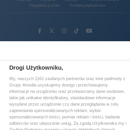
Regulamin portalu
Polityka prywatności
Facebook.com
X.com
Instagram.com
Tiktok.com
Youtube.com
CMS portalu
przygotowany przez
Loaded
:
Unmute
100.00%
Drogi Użytkowniku,
My, naszych 1162 zaufanych partnerów oraz inne podmioty z
Grupy 4media uzyskujemy dostęp i przechowujemy
informacje na urządzeniu oraz przetwarzamy dane osobowe,
takie jak unikalne identyfikatory, standardowe informacje
wysyłane przez urządzenie czy dane przeglądania w celu
zapewniania spersonalizowanych reklam, wybór
spersonalizowanych treści, pomiar reklam i treści, badanie
odbiorców oraz ulepszanie usług. Za zgodą Użytkownika my i
Zaufani Partnerzy możemy używać dokładnych danych