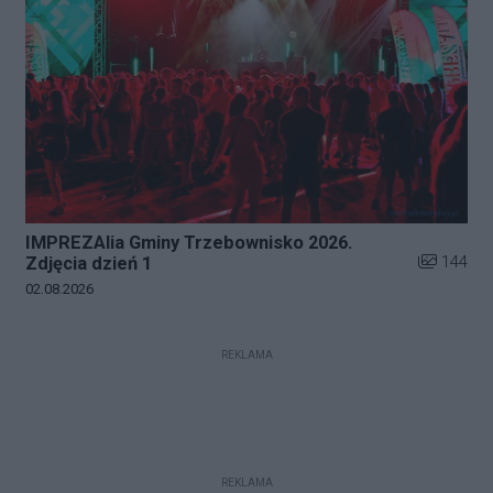
IMPREZAlia Gminy Trzebownisko 2026.
Liczba zdj
144
Zdjęcia dzień 1
Data dodania galerii:
02.08.2026
REKLAMA
REKLAMA