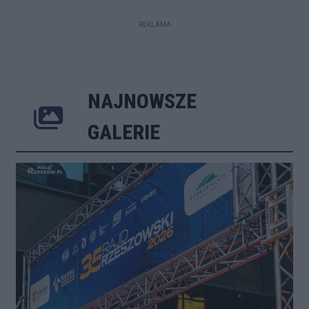
REKLAMA
NAJNOWSZE
Poprzednie
Następne
Kliknij 
GALERIE