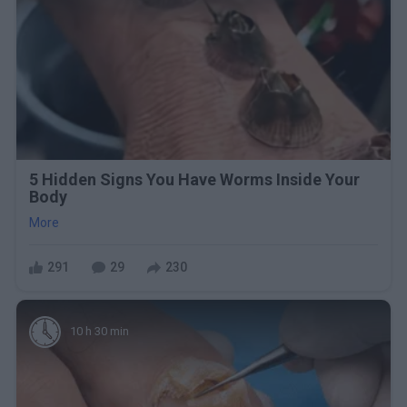
5 Hidden Signs You Have Worms Inside Your
Body
More
291
29
230
10 h 30 min