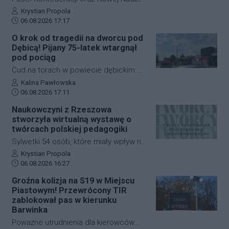
Michał Połuboczek, deklaruje
Autor artykułu:
Krystian Propola
Data dodania artykułu:
gotowość do zaangażowania się w
06.08.2026 17:17
działania zmierzające do
O krok od tragedii na dworcu pod
przeprowadzenia referendum w
Dębicą! Pijany 75-latek wtargnął
sprawie odwołania prezydenta
pod pociąg
Rzeszowa, Konrada Fijołka. W
Cud na torach w powiecie dębickim.
programie "Cogito… u Raczyńskiej" na
Pijany 75-letni mężczyzna wtargnął pod
Autor artykułu:
Kalina Pawłowska
antenie wPolsce24 ocenił, że jeśli
Data dodania artykułu:
nadjeżdżający pociąg na dworcu PKP w
06.08.2026 17:11
inicjatywa nie uzyska poparcia Rady
Czarnej. Mimo że zdarzenie wyglądało
Naukowczyni z Rzeszowa
Miasta, możliwe będzie rozpoczęcie
dramatycznie, senior wyszedł z niego
stworzyła wirtualną wystawę o
zbiórki podpisów wśród mieszkańców.
bez poważniejszych obrażeń. Skutkiem
twórcach polskiej pedagogiki
incydentu były jednak spore utrudnienia
Sylwetki 54 osób, które miały wpływ na
na kolei, ruch pociągów zablokowano
rozwój polskiej edukacji przedszkolnej i
Autor artykułu:
Krystian Propola
na niemal godzinę.
Data dodania artykułu:
wczesnoszkolnej, można poznać dzięki
06.08.2026 16:27
nowej wystawie internetowej. Autorką
Groźna kolizja na S19 w Miejscu
projektu "Polska pedagogika
Piastowym! Przewrócony TIR
przedszkolna i wczesnoszkolna i jej
zablokował pas w kierunku
twórcy" jest dr Mariola Kinal z Instytutu
Barwinka
Pedagogiki Uniwersytetu
Poważne utrudnienia dla kierowców