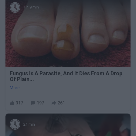
1 h 9 min
Fungus Is A Parasite, And It Dies From A Drop
Of Plain...
More
317
197
261
21 min