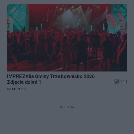
IMPREZAlia Gminy Trzebownisko 2026.
Liczba zdj
144
Zdjęcia dzień 1
Data dodania galerii:
02.08.2026
REKLAMA