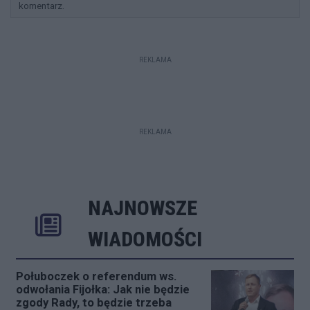
komentarz.
REKLAMA
REKLAMA
NAJNOWSZE
Rozwiń
Poprzednie
Następne
Kliknij aby 
K
WIADOMOŚCI
Połuboczek o referendum ws.
odwołania Fijołka: Jak nie będzie
zgody Rady, to będzie trzeba