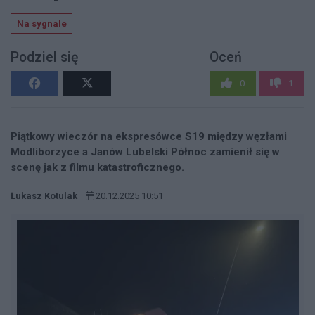
Na sygnale
Podziel się
Oceń
0
1
Piątkowy wieczór na ekspresówce S19 między węzłami
Modliborzyce a Janów Lubelski Północ zamienił się w
scenę jak z filmu katastroficznego.
Łukasz Kotulak
20.12.2025 10:51