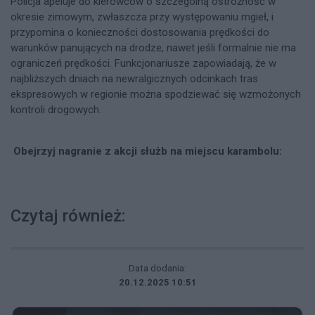
Policja apeluje do kierowców o szczególną ostrożność w
okresie zimowym, zwłaszcza przy występowaniu mgieł, i
przypomina o konieczności dostosowania prędkości do
warunków panujących na drodze, nawet jeśli formalnie nie ma
ograniczeń prędkości. Funkcjonariusze zapowiadają, że w
najbliższych dniach na newralgicznych odcinkach tras
ekspresowych w regionie można spodziewać się wzmożonych
kontroli drogowych.​
Obejrzyj nagranie z akcji służb na miejscu karambolu:
Czytaj również:
Data dodania:
20.12.2025 10:51