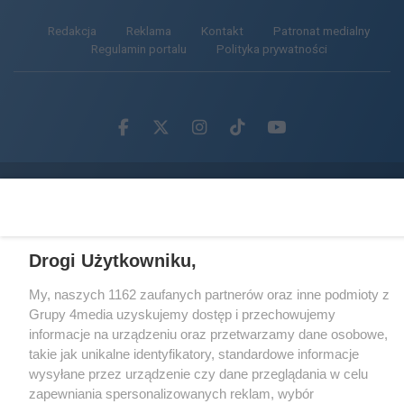
Redakcja
Reklama
Kontakt
Patronat medialny
Regulamin portalu
Polityka prywatności
Facebook.com
X.com
Instagram.com
Tiktok.com
Youtube.com
CMS portalu
przygotowany przez
Loaded
:
Unmute
91.38%
Drogi Użytkowniku,
My, naszych 1162 zaufanych partnerów oraz inne podmioty z
Grupy 4media uzyskujemy dostęp i przechowujemy
informacje na urządzeniu oraz przetwarzamy dane osobowe,
takie jak unikalne identyfikatory, standardowe informacje
wysyłane przez urządzenie czy dane przeglądania w celu
zapewniania spersonalizowanych reklam, wybór