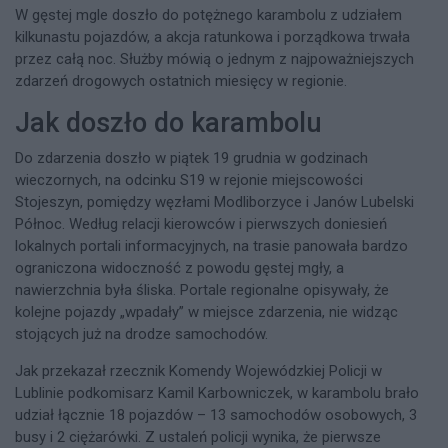
W gęstej mgle doszło do potężnego karambolu z udziałem
kilkunastu pojazdów, a akcja ratunkowa i porządkowa trwała
przez całą noc. Służby mówią o jednym z najpoważniejszych
zdarzeń drogowych ostatnich miesięcy w regionie.​
Jak doszło do karambolu
Do zdarzenia doszło w piątek 19 grudnia w godzinach
wieczornych, na odcinku S19 w rejonie miejscowości
Stojeszyn, pomiędzy węzłami Modliborzyce i Janów Lubelski
Północ. Według relacji kierowców i pierwszych doniesień
lokalnych portali informacyjnych, na trasie panowała bardzo
ograniczona widoczność z powodu gęstej mgły, a
nawierzchnia była śliska. Portale regionalne opisywały, że
kolejne pojazdy „wpadały” w miejsce zdarzenia, nie widząc
stojących już na drodze samochodów.​
Jak przekazał rzecznik Komendy Wojewódzkiej Policji w
Lublinie podkomisarz Kamil Karbowniczek, w karambolu brało
udział łącznie 18 pojazdów – 13 samochodów osobowych, 3
busy i 2 ciężarówki. Z ustaleń policji wynika, że pierwsze