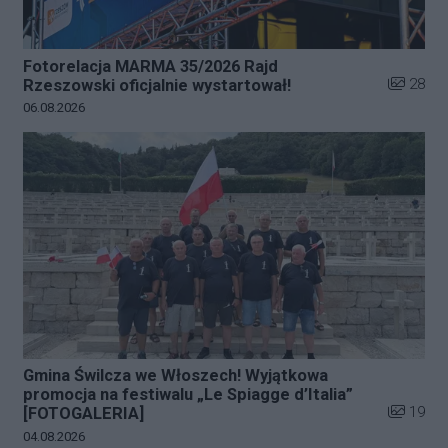
Fotorelacja MARMA 35/2026 Rajd
Liczba zd
28
Rzeszowski oficjalnie wystartował!
Data dodania galerii:
06.08.2026
Gmina Świlcza we Włoszech! Wyjątkowa
promocja na festiwalu „Le Spiagge d’Italia”
Liczba zd
19
[FOTOGALERIA]
Data dodania galerii:
04.08.2026