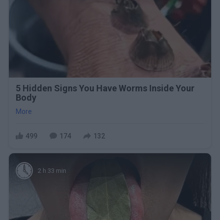
5 Hidden Signs You Have Worms Inside Your
Body
More
499
174
132
2 h 33 min