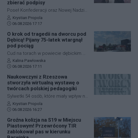
zbierać podpisy
Poseł Konfederacji oraz Nowej Nadziei,
Michał Połuboczek, deklaruje
Autor artykułu:
Krystian Propola
Data dodania artykułu:
gotowość do zaangażowania się w
06.08.2026 17:17
działania zmierzające do
O krok od tragedii na dworcu pod
przeprowadzenia referendum w
Dębicą! Pijany 75-latek wtargnął
sprawie odwołania prezydenta
pod pociąg
Rzeszowa, Konrada Fijołka. W
Cud na torach w powiecie dębickim.
programie "Cogito… u Raczyńskiej" na
Pijany 75-letni mężczyzna wtargnął pod
Autor artykułu:
Kalina Pawłowska
antenie wPolsce24 ocenił, że jeśli
Data dodania artykułu:
nadjeżdżający pociąg na dworcu PKP w
06.08.2026 17:11
inicjatywa nie uzyska poparcia Rady
Czarnej. Mimo że zdarzenie wyglądało
Naukowczyni z Rzeszowa
Miasta, możliwe będzie rozpoczęcie
dramatycznie, senior wyszedł z niego
stworzyła wirtualną wystawę o
zbiórki podpisów wśród mieszkańców.
bez poważniejszych obrażeń. Skutkiem
twórcach polskiej pedagogiki
incydentu były jednak spore utrudnienia
Sylwetki 54 osób, które miały wpływ na
na kolei, ruch pociągów zablokowano
rozwój polskiej edukacji przedszkolnej i
Autor artykułu:
Krystian Propola
na niemal godzinę.
Data dodania artykułu:
wczesnoszkolnej, można poznać dzięki
06.08.2026 16:27
nowej wystawie internetowej. Autorką
Groźna kolizja na S19 w Miejscu
projektu "Polska pedagogika
Piastowym! Przewrócony TIR
przedszkolna i wczesnoszkolna i jej
zablokował pas w kierunku
twórcy" jest dr Mariola Kinal z Instytutu
Barwinka