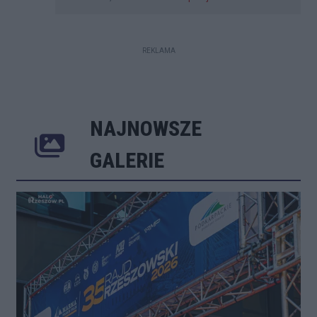
REKLAMA
NAJNOWSZE
Poprzednie
Następne
Kliknij 
GALERIE