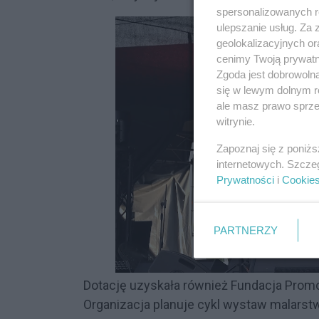
spersonalizowanych re
ulepszanie usług. Za
geolokalizacyjnych or
cenimy Twoją prywatno
Zgoda jest dobrowoln
się w lewym dolnym r
ale masz prawo sprzec
witrynie.
Zapoznaj się z poniż
internetowych. Szcze
Prywatności
i
Cookie
PARTNERZY
Dotację uzyskała również Fundacja Prom
Organizacja planuje cykl wystaw malarstw