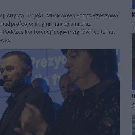
K
cji Artysta. Projekt „Musicalowa Scena Rzeszowa”
I
 nad profesjonalnymi musicalami oraz
D
y. Podczas konferencji pojawił się również temat
wie.
D
D