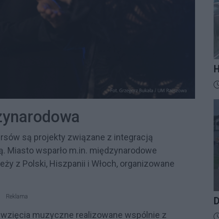
H
M
D
t
z
dzynarodowa
ów są projekty związane z integracją
. Miasto wsparło m.in. międzynarodowe
ży z Polski, Hiszpanii i Włoch, organizowane
Reklama
D
ęwzięcia muzyczne realizowane wspólnie z
D