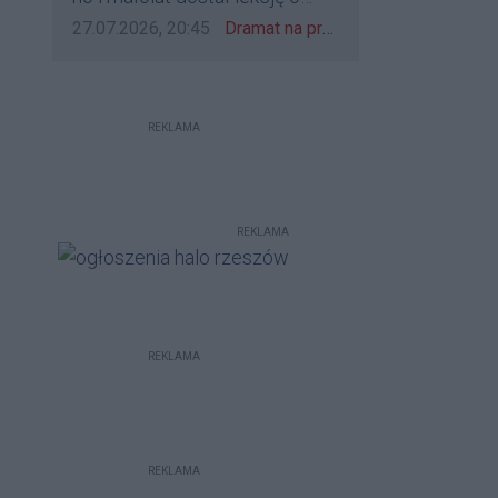
udzieleniu pierwszeństwa
Data dodania komentarza:
Źródło komentarza:
27.07.2026, 20:45
Dramat na przejeździe w Rzeszowie. 16-latek na hulajnodze wjechał wprost pod szynobus
REKLAMA
REKLAMA
REKLAMA
REKLAMA