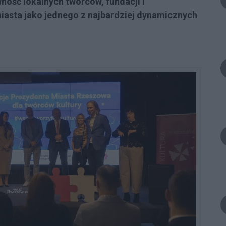
ność lokalnych twórców, fundacji i
asta jako jednego z najbardziej dynamicznych