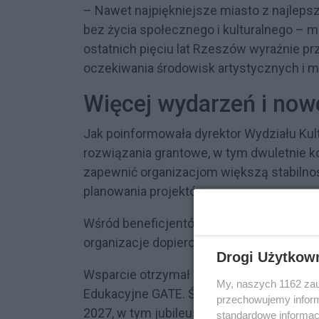
– Nawet najpiękniejsze miasto z najleps
bez życia społecznego i kulturalnego – m
ostatnich pięciu lat Rzeszów wyraźnie pr
oczekiwania środowisk artystycznych i 
Więcej wydarzeń i now
Jak poinformowała dyrektor Wydziału Ku
rozwiązania grantowe, w tym dwuletnie ko
zapewnić organizacjom większą stabilno
planowania projektów.
Wśród beneficjentów znalazły się zarówno
organizacje dopiero budujące swoją pozycj
Drogi Użytkow
Wsparcie otrzymał m.in. Teatr Przedmie
My, naszych 1162 zau
Edukacyjne GATE. Środki zostaną przezna
przechowujemy informa
2027, w tym jubileusz 25-lecia teatru, pr
standardowe informac