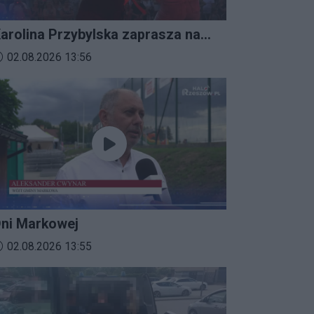
arolina Przybylska zaprasza na
mprezalia 2026
ata dodania materiału wideo:
02.08.2026 13:56
ni Markowej
ata dodania materiału wideo:
02.08.2026 13:55