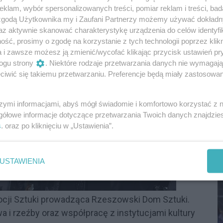
klam, wybór spersonalizowanych treści, pomiar reklam i treści, bad
 zgodą Użytkownika my i Zaufani Partnerzy możemy używać dokład
az aktywnie skanować charakterystykę urządzenia do celów identyfi
ść, prosimy o zgodę na korzystanie z tych technologii poprzez klikn
a i zawsze możesz ją zmienić/wycofać klikając przycisk ustawień pr
ogu strony
. Niektóre rodzaje przetwarzania danych nie wymagaj
iwić się takiemu przetwarzaniu. Preferencje będą miały zastosowania
szymi informacjami, abyś mógł świadomie i komfortowo korzystać z
S
gółowe informacje dotyczące przetwarzania Twoich danych znajdzi
I
s
. oraz po kliknięciu w „Ustawienia”.
D
USTAWIENIA
ocji Sztuki prowadząca Rzeszowski Dom Sztuki.
a i rzeźby oraz współpracę z instytucjami kultury