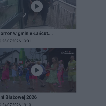
orror w gminie Łańcut.
ieszkaniec Rzeszowa
ata dodania materiału wideo:
28.07.2026 13:01
erroryzował rodzinę nożem i
aatakował policjantów!
ni Błażowej 2026
ata dodania materiału wideo:
24.07.2026 19:10