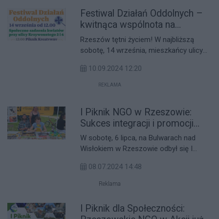
Projektowi patronuje Stowarzyszenie
Festiwal Działań Oddolnych –
Inicjatyw Lokalnych "Perspektywa", a
finansuje je Miasto Rzeszów.
kwitnąca wspólnota na
Krzywoustego [NASZ
Rzeszów tętni życiem! W najbliższą
PATRONAT]
sobotę, 14 września, mieszkańcy ulicy
Krzywoustego 2 i 6 zapraszają na
10.09.2024 12:20
wyjątkowe wydarzenie – Festiwal
Działań Oddolnych. To inicjatywa, która
REKLAMA
pokazuje, jak dzięki wspólnym
działaniom możemy przekształcić
I Piknik NGO w Rzeszowie:
najbliższe otoczenie i stworzyć
Sukces integracji i promocji
przestrzeń pełną życia i kreatywności.
działań społecznych
W sobotę, 6 lipca, na Bulwarach nad
Wisłokiem w Rzeszowie odbył się I
Piknik NGO w Akcji. Wydarzenie
08.07.2024 14:48
zorganizowane przez Katarzynę
Maciechowską, radną Rzeszowa i
Reklama
członkinię spółdzielni Socjalnej Polifonia
Project, we współpracy z rzeszowskimi
I Piknik dla Społeczności:
organizacjami pozarządowymi i