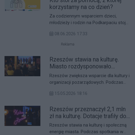
Kto stoi za pomocą, z której
korzystamy na co dzień?
Za codziennym wsparciem dzieci,
młodzieży i rodzin na Podkarpaciu stoją
NGO i wolontariusze, których pracę
08.06.2026 17:33
wzmacnia projekt „Współpraca i rozwój
– nowe horyzonty dla NGO” Fundacji
Reklama
PRO-FIL. Dzięki szkoleniom, konferencji i
sieciowaniu 31 organizacji może działać
Rzeszów stawia na kulturę.
skuteczniej i bliżej realnych potrzeb
Miasto rozdysponowało
mieszkańców.
dotacje dla organizacji
Rzeszów zwiększa wsparcie dla kultury i
pozarządowych
organizacji pozarządowych. Podczas
konferencji w ratuszu przedstawiciele
15.05.2026 18:16
miasta wręczyli promesy dotacyjne na
realizację projektów artystycznych,
Rzeszów przeznaczył 2,1 mln
edukacyjnych i międzynarodowych w
latach 2026–2027. Władze podkreślają,
zł na kulturę. Dotacje trafiły do
że to właśnie aktywność lokalnych
35 organizacji
Rzeszów stawia na kulturę i społeczną
twórców, fundacji i stowarzyszeń
energię miasta. Podczas spotkania w