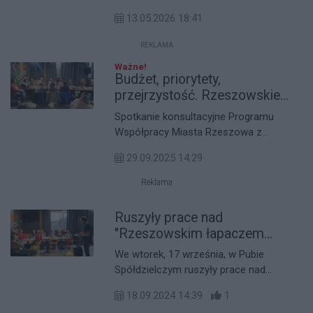
współtworzy wizerunek miasta jako
Rzeszowskich Piwnicach prezydent
jednego z najbardziej dynamicznych
13.05.2026 18:41
Konrad Fijołek wręczył promesy 35
ośrodków kulturalnych w regionie.
organizacjom pozarządowym, które
REKLAMA
zrealizują dziesiątki wydarzeń
Ważne!
artystycznych i edukacyjnych.
Budżet, priorytety,
przejrzystość. Rzeszowskie
NGO chcą realnych zmian w
Spotkanie konsultacyjne Programu
Programie Współpracy 2026
Współpracy Miasta Rzeszowa z
organizacjami pozarządowymi na 2026
29.09.2025 14:29
rok zgromadziło liczne grono
przedstawicieli trzeciego sektora.
Reklama
Odbyło się w atmosferze otwartego
dialogu i konstruktywnej dyskusji.
Ruszyły prace nad
Pozostaje pytanie, czy zgłoszone uwagi
"Rzeszowskim łapaczem
znajdą odzwierciedlenie w ostatecznej
wspomnień"
We wtorek, 17 września, w Pubie
wersji dokumentu?
Spółdzielczym ruszyły prace nad
specjalnym podcastem, który
18.09.2024 14:39
1
przygotowują rzeszowscy seniorzy.