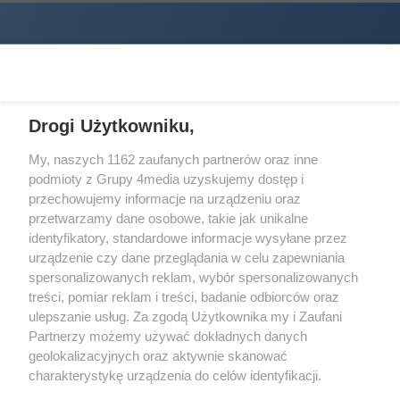
Drogi Użytkowniku,
My, naszych 1162 zaufanych partnerów oraz inne
podmioty z Grupy 4media uzyskujemy dostęp i
Wydawcą
halorzeszow.pl
jest:
przechowujemy informacje na urządzeniu oraz
STOWARZYSZENIE INICJATYW SPOŁECZNYCH PERSPEKTYWA
przetwarzamy dane osobowe, takie jak unikalne
identyfikatory, standardowe informacje wysyłane przez
Adres do korespondencji:
urządzenie czy dane przeglądania w celu zapewniania
ul. Piastów 3/20
35-077 Rzeszów
spersonalizowanych reklam, wybór spersonalizowanych
treści, pomiar reklam i treści, badanie odbiorców oraz
kontakt@halorzeszow.pl
ulepszanie usług. Za zgodą Użytkownika my i Zaufani
Partnerzy możemy używać dokładnych danych
geolokalizacyjnych oraz aktywnie skanować
Redakcja
Reklama
Kontakt
Patronat medialny
charakterystykę urządzenia do celów identyfikacji.
Regulamin portalu
Polityka prywatności
Ponieważ cenimy Twoją prywatność, prosimy o zgodę na