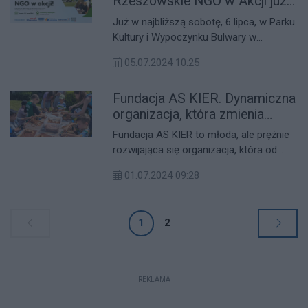
Rzeszowskie NGO w Akcji już
miastem, okazało się ogromnym
jutro! [NASZ PATRONAT]
Już w najbliższą sobotę, 6 lipca, w Parku
sukcesem, przyciągając tłumy
Kultury i Wypoczynku Bulwary w
mieszkańców spragnionych integracji i
Rzeszowie odbędzie się I Piknik dla
poznania działań społecznych
05.07.2024 10:25
Społeczności: Rzeszowskie NGO w
realizowanych w ich otoczeniu.
Akcji. To wyjątkowe wydarzenie mające
Fundacja AS KIER. Dynamiczna
na celu integrację mieszkańców miasta i
promocję działalności rzeszowskich
organizacja, która zmienia
organizacji pozarządowych.
społeczeństwo na lepsze!
Fundacja AS KIER to młoda, ale prężnie
rozwijająca się organizacja, która od
dwóch lat z sukcesem działa na rzecz
01.07.2024 09:28
młodzieży i lokalnych społeczności.
Poznajcie bliżej jej działalność.
1
2
REKLAMA