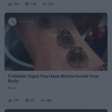
168
168
234
2 h 19 min
5 Hidden Signs You Have Worms Inside Your
Body
More
399
49
388