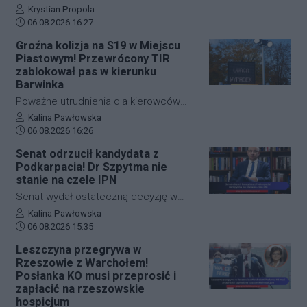
na kolei, ruch pociągów zablokowano
rozwój polskiej edukacji przedszkolnej i
Autor artykułu:
Krystian Propola
na niemal godzinę.
Data dodania artykułu:
wczesnoszkolnej, można poznać dzięki
06.08.2026 16:27
nowej wystawie internetowej. Autorką
Groźna kolizja na S19 w Miejscu
projektu "Polska pedagogika
Piastowym! Przewrócony TIR
przedszkolna i wczesnoszkolna i jej
zablokował pas w kierunku
twórcy" jest dr Mariola Kinal z Instytutu
Barwinka
Pedagogiki Uniwersytetu
Poważne utrudnienia dla kierowców
Rzeszowskiego. Ekspozycja jest
jadących w stronę przejścia
Autor artykułu:
Kalina Pawłowska
dostępna od czwartku, 6 sierpnia.
Data dodania artykułu:
granicznego w Barwinku. Na trasie S19
06.08.2026 16:26
na wysokości Miejsca Piastowego
Senat odrzucił kandydata z
doszło do zderzenia samochodu
Podkarpacia! Dr Szpytma nie
osobowego z ciężarowym. W wyniku
stanie na czele IPN
kolizji TIR przewrócił się i zablokował
Senat wydał ostateczną decyzję w
pas awaryjny oraz wolny. Ruch w
sprawie obsadzenia stanowiska
Autor artykułu:
Kalina Pawłowska
miejscu zdarzenia odbywa się
Data dodania artykułu:
prezesa Instytutu Pamięci Narodowej.
06.08.2026 15:35
wyłącznie lewym pasem.
Iz wyższa parlamentu nie wyraziła
Leszczyna przegrywa w
zgody na powołanie pochodzącego z
Rzeszowie z Warchołem!
Markowej na Podkarpaciu dr. Mateusza
Posłanka KO musi przeprosić i
Szpytmy. Wywodzący się z naszego
zapłacić na rzeszowskie
hospicjum
regionu historyk i współtwórca