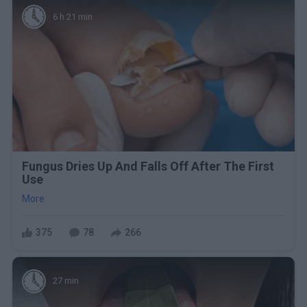
6 h 21 min
Fungus Dries Up And Falls Off After The First
Use
More
375
78
266
27 min