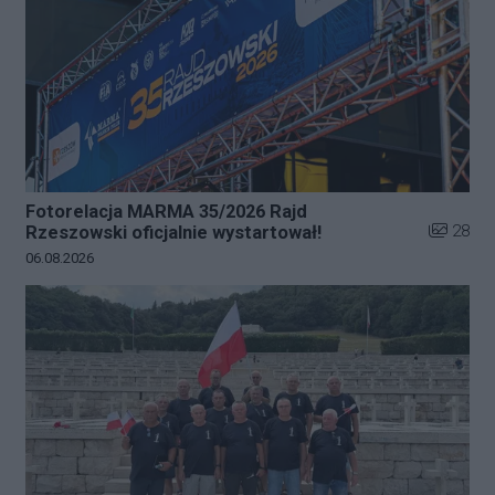
Fotorelacja MARMA 35/2026 Rajd
Liczba zd
28
Rzeszowski oficjalnie wystartował!
Data dodania galerii:
06.08.2026