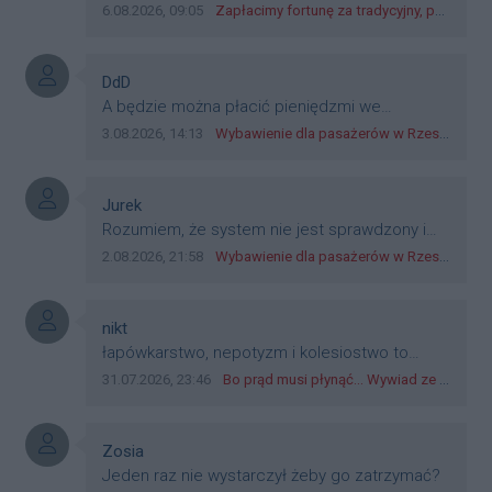
Data dodania komentarza:
Źródło komentarza:
6.08.2026, 09:05
Zapłacimy fortunę za tradycyjny, polski obiad?! Ceny ziemniaków w skupach skoczyły o 265 procent!
Autor komentarza:
DdD
Treść komentarza:
A będzie można płacić pieniędzmi we
wszystkich? Bo banknoty emitowane przez
Data dodania komentarza:
Źródło komentarza:
3.08.2026, 14:13
Wybawienie dla pasażerów w Rzeszowie? W mieście ruszyły testy nowego rozwiązania
Narodowy Bank Polski, są prawnym środkiem
płatniczym w Polsce, a nie jakieś telefony,
plastik czy inne bliki. Zakrawa na
Autor komentarza:
Jurek
dyskryminację.
Treść komentarza:
Rozumiem, że system nie jest sprawdzony i
przetestowany. Wybieram się z mim młodym
Data dodania komentarza:
Źródło komentarza:
2.08.2026, 21:58
Wybawienie dla pasażerów w Rzeszowie? W mieście ruszyły testy nowego rozwiązania
do szkoły, zobaczymy jak to ztm, gmina
boguchwała i inne zajęte w tej całej organizacji
przejazdów dadzą radę. Albo ogarną, jak to
Autor komentarza:
nikt
teraz młode ludzie mówią.
Treść komentarza:
łapówkarstwo, nepotyzm i kolesiostwo to
norma w pge dystrybucja rzeszów, takie ***e
Data dodania komentarza:
Źródło komentarza:
31.07.2026, 23:46
Bo prąd musi płynąć... Wywiad ze Zbigniewem Możdżeniem - Dyrektorem Generalnym Oddziału PGE Dystrybucja w Rzeszowie
jak wozowicz czy rybarczyk lub kutyła
cieleckiz dupo na głowie nadal pracują bo to
zagorzali pisowcy
Autor komentarza:
Zosia
Treść komentarza:
Jeden raz nie wystarczył żeby go zatrzymać?