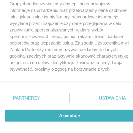
Grupy 4media uzyskujemy dostęp i przechowujemy
informacje na urządzeniu oraz przetwarzamy dane osobowe,
takie jak unikalne identyfikatory, standardowe informacje
wysyłane przez urządzenie czy dane przeglądania w celu
zapewniania spersonalizowanych reklam, wybór
spersonalizowanych treści, pomiar reklam i treści, badanie
odbiorców oraz ulepszanie usług. Za zgodą Użytkownika my i
Zaufani Partnerzy możemy używać dokładnych danych
geolokalizacyjnych oraz aktywnie skanować charakterystykę
urządzenia do celów identyfikacji. Ponieważ cenimy Twoją
prywatność, prosimy o zgodę na korzystanie z tych
technologii poprzez kliknięcie „Akceptuję”. Zgoda jest
dobrowolna i zawsze możesz ją zmienić/wycofać klikając
przycisk ustawień prywatności znajdujący się w lewym
dolnym rogu strony
. Niektóre rodzaje przetwarzania
PARTNERZY
USTAWIENIA
danych nie wymagają zgody użytkownika, ale masz prawo
sprzeciwić się takiemu przetwarzaniu. Preferencje będą miały
zastosowania tylko na tej witrynie.
Akceptuję
Zapoznaj się z poniższymi informacjami, abyś mógł
świadomie i komfortowo korzystać z naszych serwisów