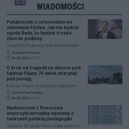
Rozwiń
Poprzednie
Następne
Kliknij aby 
K
WIADOMOŚCI
Połuboczek o referendum ws.
odwołania Fijołka: Jak nie będzie
zgody Rady, to będzie trzeba
zbierać podpisy
Poseł Konfederacji oraz Nowej Nadziei,
Michał Połuboczek, deklaruje
Autor artykułu:
Krystian Propola
Data dodania artykułu:
gotowość do zaangażowania się w
06.08.2026 17:17
działania zmierzające do
O krok od tragedii na dworcu pod
przeprowadzenia referendum w
Dębicą! Pijany 75-latek wtargnął
sprawie odwołania prezydenta
pod pociąg
Rzeszowa, Konrada Fijołka. W
Cud na torach w powiecie dębickim.
programie "Cogito… u Raczyńskiej" na
Pijany 75-letni mężczyzna wtargnął pod
Autor artykułu:
Kalina Pawłowska
antenie wPolsce24 ocenił, że jeśli
Data dodania artykułu:
nadjeżdżający pociąg na dworcu PKP w
06.08.2026 17:11
inicjatywa nie uzyska poparcia Rady
Czarnej. Mimo że zdarzenie wyglądało
Naukowczyni z Rzeszowa
Miasta, możliwe będzie rozpoczęcie
dramatycznie, senior wyszedł z niego
stworzyła wirtualną wystawę o
zbiórki podpisów wśród mieszkańców.
bez poważniejszych obrażeń. Skutkiem
twórcach polskiej pedagogiki
incydentu były jednak spore utrudnienia
Sylwetki 54 osób, które miały wpływ na