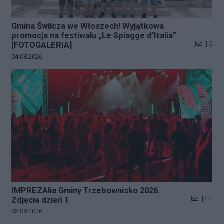
Gmina Świlcza we Włoszech! Wyjątkowa
promocja na festiwalu „Le Spiagge d’Italia”
Liczba zd
19
[FOTOGALERIA]
Data dodania galerii:
04.08.2026
IMPREZAlia Gminy Trzebownisko 2026.
Liczba zdj
144
Zdjęcia dzień 1
Data dodania galerii:
02.08.2026