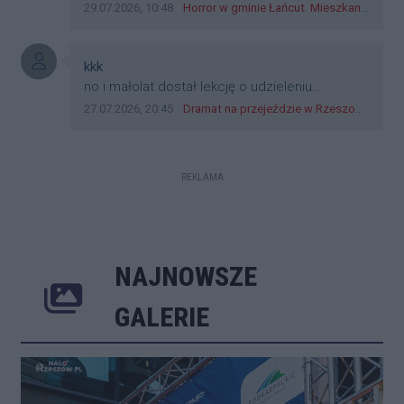
Data dodania komentarza:
Źródło komentarza:
29.07.2026, 10:48
Horror w gminie Łańcut. Mieszkaniec Rzeszowa terroryzował rodzinę nożem i zaatakował policjantów! [VIDEO]
Autor komentarza:
kkk
Treść komentarza:
no i małolat dostał lekcję o udzieleniu
pierwszeństwa
Data dodania komentarza:
Źródło komentarza:
27.07.2026, 20:45
Dramat na przejeździe w Rzeszowie. 16-latek na hulajnodze wjechał wprost pod szynobus
REKLAMA
NAJNOWSZE
Poprzednie
Następne
Kliknij 
GALERIE