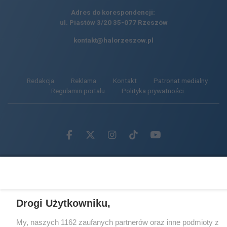
Adres do korespondencji:
ul. Piastów 3/20
35-077 Rzeszów
kontakt@halorzeszow.pl
Redakcja
Reklama
Kontakt
Patronat medialny
Regulamin portalu
Polityka prywatności
Facebook.com
X.com
Instagram.com
Tiktok.com
Youtube.com
CMS portalu
przygotowany przez
Loaded
:
Unmute
61.11%
Drogi Użytkowniku,
My, naszych 1162 zaufanych partnerów oraz inne podmioty z