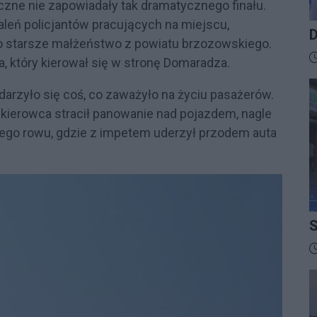
yczne nie zapowiadały tak dramatycznego finału.
aleń policjantów pracujących na miejscu,
D
starsze małżeństwo z powiatu brzozowskiego.
B
D
a, który kierował się w stronę Domaradza.
arzyło się coś, co zaważyło na życiu pasażerów.
 kierowca stracił panowanie nad pojazdem, nagle
nego rowu, gdzie z impetem uderzył przodem auta
S
I
D