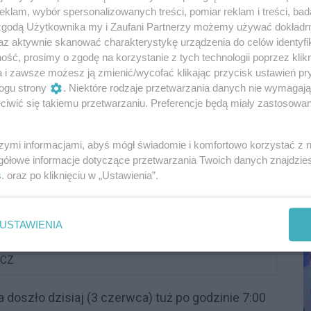
klam, wybór spersonalizowanych treści, pomiar reklam i treści, bad
 zgodą Użytkownika my i Zaufani Partnerzy możemy używać dokład
az aktywnie skanować charakterystykę urządzenia do celów identyfi
ść, prosimy o zgodę na korzystanie z tych technologii poprzez klikn
a i zawsze możesz ją zmienić/wycofać klikając przycisk ustawień pr
ogu strony
. Niektóre rodzaje przetwarzania danych nie wymagaj
iwić się takiemu przetwarzaniu. Preferencje będą miały zastosowania
szymi informacjami, abyś mógł świadomie i komfortowo korzystać z
P
gółowe informacje dotyczące przetwarzania Twoich danych znajdzi
R
s
. oraz po kliknięciu w „Ustawienia”.
D
USTAWIENIA
YCZ
 doszło dzisiaj (3 czerwca) tuż po godzinie 7:00