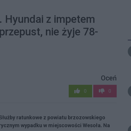
i. Hyundai z impetem
rzepust, nie żyje 78-
Oceń
0
0
 Służby ratunkowe z powiatu brzozowskiego
abrycznym wypadku w miejscowości Wesoła. Na