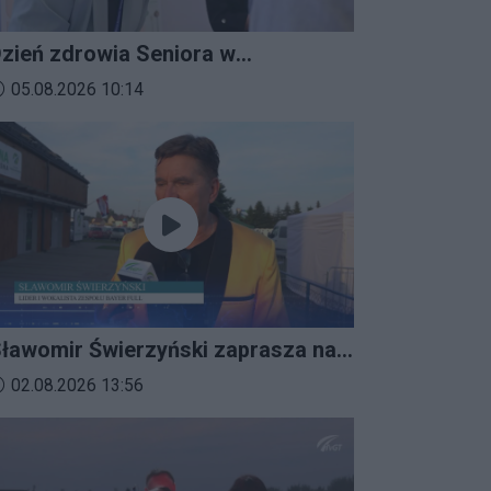
zień zdrowia Seniora w
ratkowicach
ata dodania materiału wideo:
05.08.2026 10:14
ławomir Świerzyński zaprasza na
mprezalia 2026
ata dodania materiału wideo:
02.08.2026 13:56