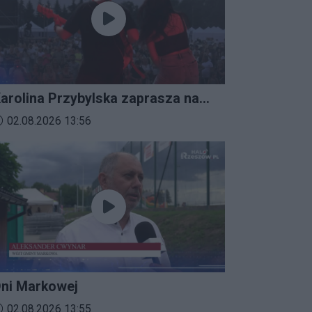
arolina Przybylska zaprasza na
mprezalia 2026
ata dodania materiału wideo:
02.08.2026 13:56
ni Markowej
ata dodania materiału wideo:
02.08.2026 13:55