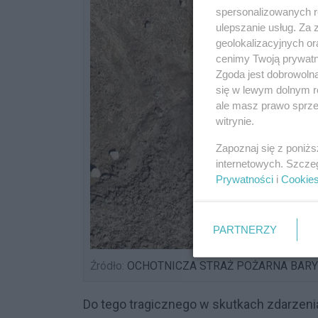
spersonalizowanych re
ulepszanie usług. Za
geolokalizacyjnych or
cenimy Twoją prywatno
Zgoda jest dobrowoln
się w lewym dolnym r
ale masz prawo sprzec
witrynie.
Zapoznaj się z poniż
internetowych. Szcze
Prywatności
i
Cookie
PARTNERZY
Źródło:
OCHOTNICZA STRAŻ POŻARNA BAR
Do tego tragicznego w skutkach zdarzenia