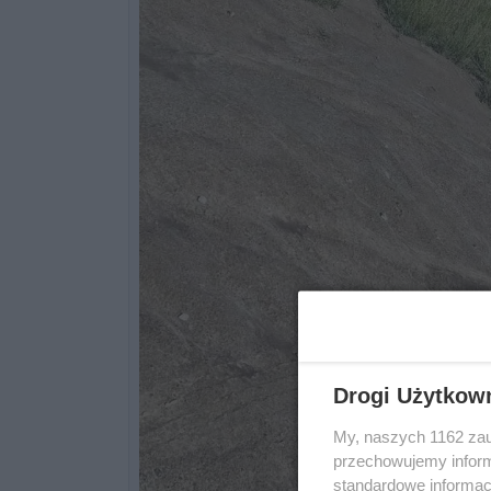
Drogi Użytkow
My, naszych 1162 zau
przechowujemy informa
standardowe informac