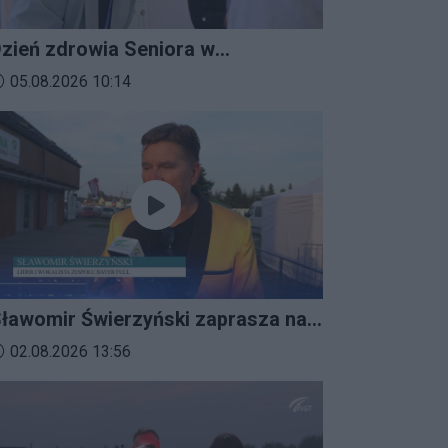
zień zdrowia Seniora w
ratkowicach
ata dodania materiału wideo:
05.08.2026 10:14
ławomir Świerzyński zaprasza na
mprezalia 2026
ata dodania materiału wideo:
02.08.2026 13:56