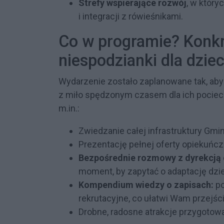
Strefy wspierające rozwój
, w któr
i integracji z rówieśnikami.
Co w programie? Konkre
niespodzianki dla dziec
Wydarzenie zostało zaplanowane tak, aby
z miło spędzonym czasem dla ich pociec
m.in.:
Zwiedzanie całej infrastruktury Gmi
Prezentację pełnej oferty opiekuńcz
Bezpośrednie rozmowy z dyrekcją
moment, by zapytać o adaptację dzie
Kompendium wiedzy o zapisach:
po
rekrutacyjne, co ułatwi Wam przejśc
Drobne, radosne atrakcje przygotowa