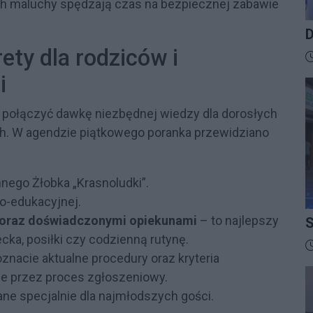
ych maluchy spędzają czas na bezpiecznej zabawie
D
B
ty dla rodziców i
D
i
 połączyć dawkę niezbędnej wiedzy dla dorosłych
h. W agendzie piątkowego poranka przewidziano
nnego Żłobka „Krasnoludki”.
o-edukacyjnej.
 oraz doświadczonymi opiekunami
– to najlepszy
S
I
cka, posiłki czy codzienną rutynę.
D
znacie aktualne procedury oraz kryteria
ie przez proces zgłoszeniowy.
ne specjalnie dla najmłodszych gości.