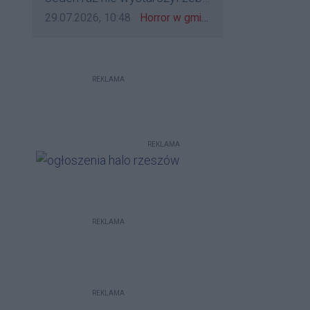
bo to zagorzali pisowcy
go zatrzymać?
Data dodania komentarza:
Źródło komentarza:
29.07.2026, 10:48
Horror w gminie Łańcut. Mieszkaniec Rzeszowa terroryzował rodzinę nożem i zaatakował policjantów! [VIDEO]
REKLAMA
REKLAMA
REKLAMA
REKLAMA