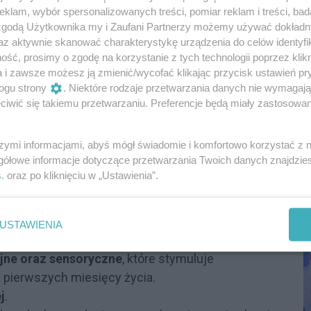
klam, wybór spersonalizowanych treści, pomiar reklam i treści, bad
 zgodą Użytkownika my i Zaufani Partnerzy możemy używać dokład
 przekonać się, jak wygląda codzienne
az aktywnie skanować charakterystykę urządzenia do celów identyfi
nów oraz zobaczyć warunki, jakie
ść, prosimy o zgodę na korzystanie z tych technologii poprzez klikn
szkańców naszej gminy. To najlepsza okazja,
a i zawsze możesz ją zmienić/wycofać klikając przycisk ustawień pr
ogu strony
. Niektóre rodzaje przetwarzania danych nie wymagaj
jaznej atmosferze poznać naszą placówkę –
iwić się takiemu przetwarzaniu. Preferencje będą miały zastosowania
Reklama
szymi informacjami, abyś mógł świadomie i komfortowo korzystać z
P
gółowe informacje dotyczące przetwarzania Twoich danych znajdzi
R
s
. oraz po kliknięciu w „Ustawienia”.
D
ietnie zaprojektowany budynek. W trakcie
ć:
USTAWIENIA
dzieci.
ne oraz sensoryczne
, które stymuluje
 pierwszych miesięcy życia.
j
.