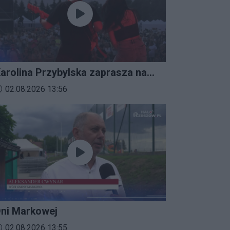
arolina Przybylska zaprasza na
mprezalia 2026
ata dodania materiału wideo:
02.08.2026 13:56
ni Markowej
ata dodania materiału wideo:
02.08.2026 13:55