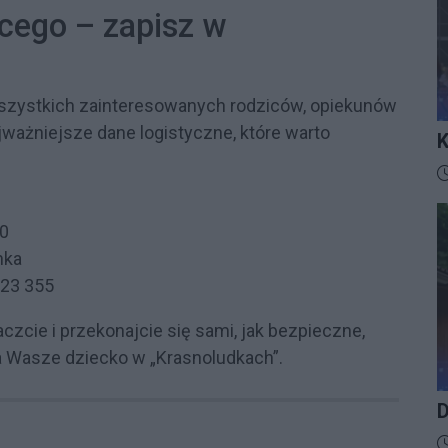
cego – zapisz w
wszystkich zainteresowanych rodziców, opiekunów
ajważniejsze dane logistyczne, które warto
K
I
D
00
nka
 23 355
aczcie i przekonajcie się sami, jak bezpieczne,
na Wasze dziecko w „Krasnoludkach”.
D
D