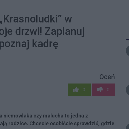
„Krasnoludki” w
je drzwi! Zaplanuj
 poznaj kadrę
Oceń
0
0
a niemowlaka czy malucha to jedna z
tają rodzice. Chcecie osobiście sprawdzić, gdzie