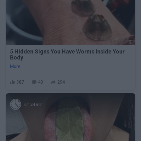
5 Hidden Signs You Have Worms Inside Your
Body
More
387
43
294
6 h 24 min