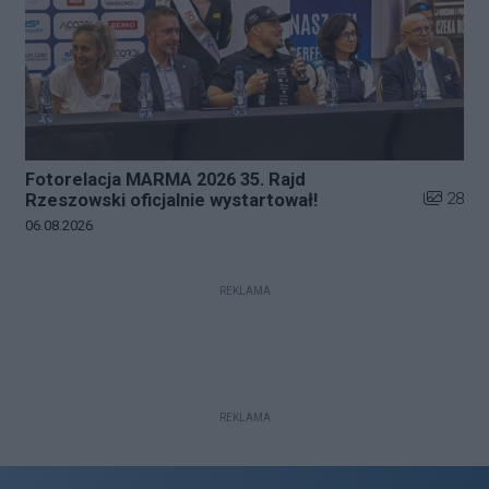
Fotorelacja MARMA 2026 35. Rajd
Liczba zd
28
Rzeszowski oficjalnie wystartował!
Data dodania galerii:
06.08.2026
REKLAMA
REKLAMA