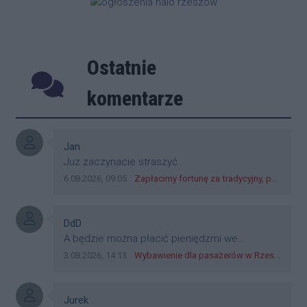
najważniejszych zmian będzie
wyposażenie ośrodka w kort do tenisa
ziemnego.
Ostatnie
Poprzednie
Następ
komentarze
Autor komentarza:
Jan
Treść komentarza:
Juz zaczynacie straszyć
Data dodania komentarza:
Źródło komentarza:
6.08.2026, 09:05
Zapłacimy fortunę za tradycyjny, polski obiad?! Ceny ziemniaków w skupach skoczyły o 265 procent!
Autor komentarza:
DdD
Treść komentarza:
A będzie można płacić pieniędzmi we
wszystkich? Bo banknoty emitowane przez
Data dodania komentarza:
Źródło komentarza:
3.08.2026, 14:13
Wybawienie dla pasażerów w Rzeszowie? W mieście ruszyły testy nowego rozwiązania
Narodowy Bank Polski, są prawnym środkiem
płatniczym w Polsce, a nie jakieś telefony,
plastik czy inne bliki. Zakrawa na
Autor komentarza:
Jurek