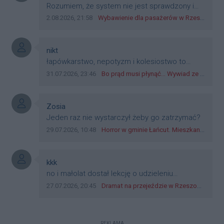
dyskryminację.
Treść komentarza:
Rozumiem, że system nie jest sprawdzony i
przetestowany. Wybieram się z mim młodym
Data dodania komentarza:
Źródło komentarza:
2.08.2026, 21:58
Wybawienie dla pasażerów w Rzeszowie? W mieście ruszyły testy nowego rozwiązania
do szkoły, zobaczymy jak to ztm, gmina
boguchwała i inne zajęte w tej całej organizacji
przejazdów dadzą radę. Albo ogarną, jak to
Autor komentarza:
nikt
teraz młode ludzie mówią.
Treść komentarza:
łapówkarstwo, nepotyzm i kolesiostwo to
norma w pge dystrybucja rzeszów, takie ***e
Data dodania komentarza:
Źródło komentarza:
31.07.2026, 23:46
Bo prąd musi płynąć... Wywiad ze Zbigniewem Możdżeniem - Dyrektorem Generalnym Oddziału PGE Dystrybucja w Rzeszowie
jak wozowicz czy rybarczyk lub kutyła
cieleckiz dupo na głowie nadal pracują bo to
zagorzali pisowcy
Autor komentarza:
Zosia
Treść komentarza:
Jeden raz nie wystarczył żeby go zatrzymać?
Data dodania komentarza:
Źródło komentarza:
29.07.2026, 10:48
Horror w gminie Łańcut. Mieszkaniec Rzeszowa terroryzował rodzinę nożem i zaatakował policjantów! [VIDEO]
Autor komentarza:
kkk
Treść komentarza:
no i małolat dostał lekcję o udzieleniu
pierwszeństwa
Data dodania komentarza:
Źródło komentarza:
27.07.2026, 20:45
Dramat na przejeździe w Rzeszowie. 16-latek na hulajnodze wjechał wprost pod szynobus
REKLAMA