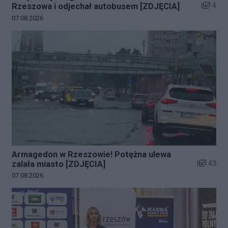
Liczba z
4
Rzeszowa i odjechał autobusem [ZDJĘCIA]
Data dodania galerii:
07.08.2026
Armagedon w Rzeszowie! Potężna ulewa
Liczba zd
43
zalała miasto [ZDJĘCIA]
Data dodania galerii:
07.08.2026