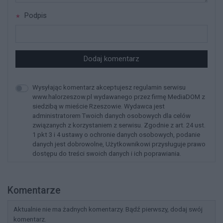
Podpis
Dodaj komentarz
Wysyłając komentarz akceptujesz regulamin serwisu
www.halorzeszow.pl wydawanego przez firmę MediaDOM z
siedzibą w mieście Rzeszowie. Wydawca jest
administratorem Twoich danych osobowych dla celów
związanych z korzystaniem z serwisu. Zgodnie z art. 24 ust.
1 pkt 3 i 4 ustawy o ochronie danych osobowych, podanie
danych jest dobrowolne, Użytkownikowi przysługuje prawo
dostępu do treści swoich danych i ich poprawiania.
Komentarze
Aktualnie nie ma żadnych komentarzy. Bądź pierwszy, dodaj swój
komentarz.