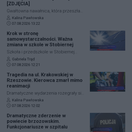
[ZDJĘCIA]
Gwałtowna nawałnica, która przeszła
nad Rzeszowem tuż po godzinie 12:00,
Autor artykułu:
Kalina Pawłowska
Data dodania artykułu:
w kilka minut sparaliżowała ruch w
07.08.2026 13:22
stolicy Podkarpacia. Przeistoczone w
Krok w stronę
rwące potoki ulice, zalane wiadukty i
samowystarczalności. Ważna
wybijające studzienki kanalizacyjne
zmiana w szkole w Stobiernej
odcięły od świata kluczowe arterie.
Szkoła i przedszkole w Stobiernej
Podkarpaccy strażacy wyjeżdżali do
przejdą technologiczną transformację,
Autor artykułu:
Gabriela Trąd
akcji już blisko 70 razy! Mamy dla Was
Data dodania artykułu:
która znacząco wpłynie na budżet
07.08.2026 12:21
zdjęcia z zalanych punktów miasta.
placówki oraz środowisko. Gmina
Tragedia na ul. Krakowskiej w
Trzebownisko oficjalnie
Rzeszowie. Kierowca zmarł mimo
przypieczętowała umowę z wykonawcą
reanimacji
na realizację nowoczesnego systemu
Dramatyczne wydarzenia rozegrały się
zasilania. Dzięki nowej inwestycji
w piątkowy poranek na jednej z
Autor artykułu:
Kalina Pawłowska
placówka nie tylko ograniczy pobór
Data dodania artykułu:
najważniejszych arterii
07.08.2026 12:02
prądu z sieci, ale też zwiększy swoje
komunikacyjnych Rzeszowa. Kierowca
Dramatyczne zderzenie w
bezpieczeństwo energetyczne.
samochodu osobowego
powiecie brzozowskim.
prawdopodobnie doznał nagłego
Funkcjonariusze w szpitalu
zatrzymania krążenia w trakcie jazdy.