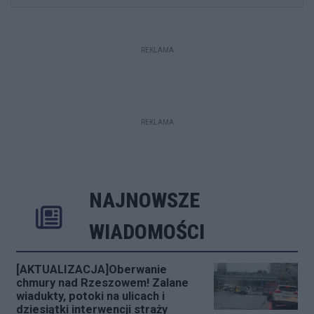
REKLAMA
REKLAMA
NAJNOWSZE
Rozwiń
Poprzednie
Następne
Kliknij aby 
K
WIADOMOŚCI
[AKTUALIZACJA]Oberwanie
chmury nad Rzeszowem! Zalane
wiadukty, potoki na ulicach i
dziesiątki interwencji straży