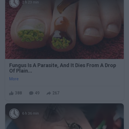
2 h 23 min
Fungus Is A Parasite, And It Dies From A Drop
Of Plain...
More
388
49
267
6 h 36 min