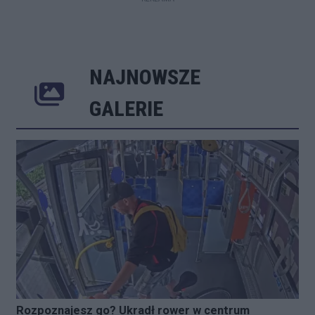
NAJNOWSZE
Poprzednie
Następne
Kliknij 
GALERIE
Rozpoznajesz go? Ukradł rower w centrum