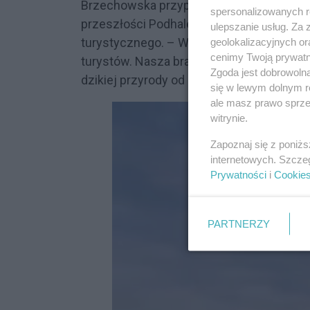
Brzechowska przypomniała, że z podobn
spersonalizowanych re
przeszłości Podhale, co nie spowodował
ulepszanie usług. Za
turystycznego. – Wskazujemy, aby mówić o
geolokalizacyjnych or
cenimy Twoją prywatno
turystów. Nasza branża jest dobrze przy
Zgoda jest dobrowoln
dzikiej przyrody od lat – dodała Brzechow
się w lewym dolnym r
ale masz prawo sprzec
witrynie.
Zapoznaj się z poniż
internetowych. Szcze
Prywatności
i
Cookie
PARTNERZY