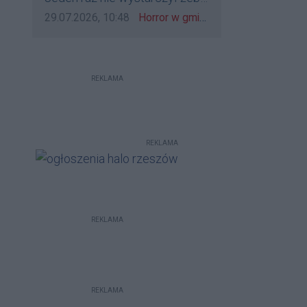
bo to zagorzali pisowcy
go zatrzymać?
Data dodania komentarza:
Źródło komentarza:
29.07.2026, 10:48
Horror w gminie Łańcut. Mieszkaniec Rzeszowa terroryzował rodzinę nożem i zaatakował policjantów! [VIDEO]
REKLAMA
REKLAMA
REKLAMA
REKLAMA