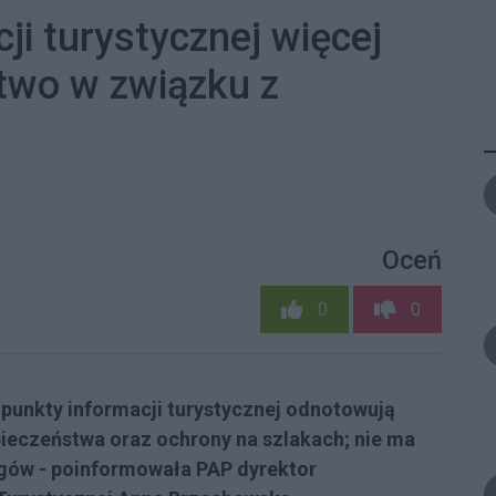
i turystycznej więcej
two w związku z
Oceń
0
0
punkty informacji turystycznej odnotowują
eczeństwa oraz ochrony na szlakach; nie ma
gów - poinformowała PAP dyrektor