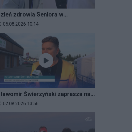
zień zdrowia Seniora w
ratkowicach
ata dodania materiału wideo:
05.08.2026 10:14
ławomir Świerzyński zaprasza na
mprezalia 2026
ata dodania materiału wideo:
02.08.2026 13:56