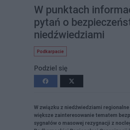
W punktach informacj
pytań o bezpieczeńs
niedźwiedziami
Podkarpacie
Podziel się
W związku z niedźwiedziami regionalne 
większe zainteresowanie tematem bezpi
sygnałów o masowej rezygnacji z nocle