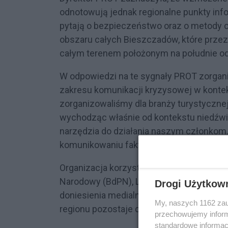
odnotowują jednak regionalne punkty info
pytają o bezpieczeństwo oraz o metody o
obszaru całych Bieszczadów, które prze
całym terenem położonym na południe od
W odpowiedzi na te sygnały PROT zorgan
zakresu komunikacji kryzysowej w kontek
zorganizowaliśmy dla branży turystycznej
wychodząc właśnie od kontekstu niedźw
narzędzia do działania naszym członkom.
komunikowaniu faktów – oświadczyła dyr
Organizacja korzysta z wiedzy eksperckiej
Narodowy (BdPN), Lasy Państwowe oraz 
Drogi Użytkow
doniesienia medialne nie zmienią profilu 
My, naszych 1162 zau
regionu pozostaje dzika przyroda.
przechowujemy informa
standardowe informac