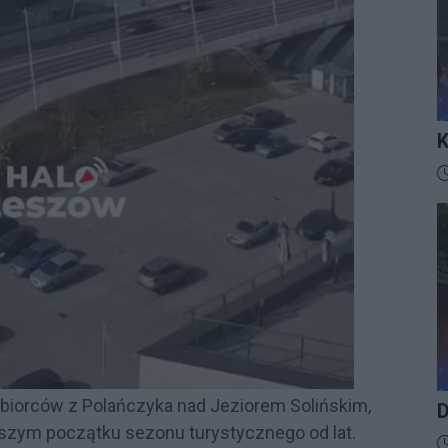
K
I
D
biorców z Polańczyka nad Jeziorem Solińskim,
D
szym początku sezonu turystycznego od lat.
D