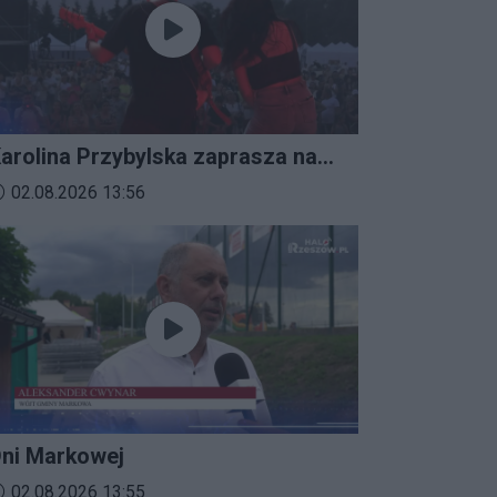
arolina Przybylska zaprasza na
mprezalia 2026
ata dodania materiału wideo:
02.08.2026 13:56
ni Markowej
ata dodania materiału wideo:
02.08.2026 13:55