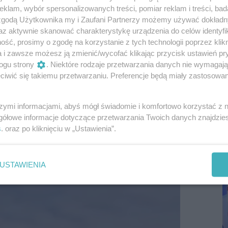
ymi wyzwaniami wizerunkowymi mierzyło się w
klam, wybór spersonalizowanych treści, pomiar reklam i treści, bad
o tam długofalowego odpływu ruchu
 zgodą Użytkownika my i Zaufani Partnerzy możemy używać dokład
 faktach. Spokojnie i cierpliwie koić obawy
az aktywnie skanować charakterystykę urządzenia do celów identyfi
ść, prosimy o zgodę na korzystanie z tych technologii poprzez klikn
gotowana, bo swoją ofertę buduje w otoczeniu
a i zawsze możesz ją zmienić/wycofać klikając przycisk ustawień pr
ska.
ogu strony
. Niektóre rodzaje przetwarzania danych nie wymagaj
iwić się takiemu przetwarzaniu. Preferencje będą miały zastosowania
szymi informacjami, abyś mógł świadomie i komfortowo korzystać z
P
gółowe informacje dotyczące przetwarzania Twoich danych znajdzi
R
s
. oraz po kliknięciu w „Ustawienia”.
D
USTAWIENIA