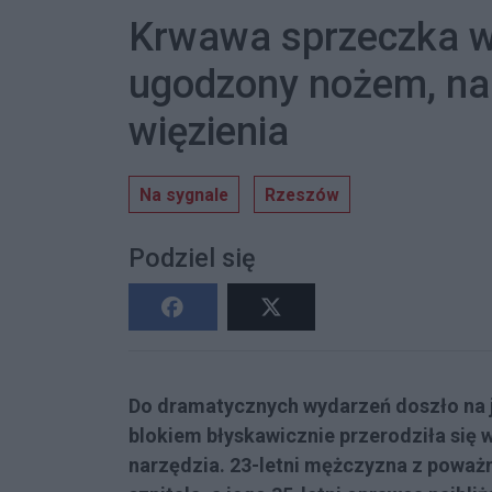
Krwawa sprzeczka w
ugodzony nożem, nap
więzienia
Na sygnale
Rzeszów
Podziel się
Do dramatycznych wydarzeń doszło na j
blokiem błyskawicznie przerodziła się 
narzędzia. 23-letni mężczyzna z poważny