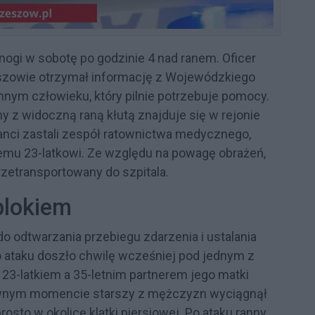
ogi w sobotę po godzinie 4 nad ranem. Oficer
eszowie otrzymał informację z Wojewódzkiego
ym człowieku, który pilnie potrzebuje pomocy.
z widoczną raną kłutą znajduje się w rejonie
cjanci zastali zespół ratownictwa medycznego,
nemu 23-latkowi. Ze względu na powagę obrażeń,
zetransportowany do szpitala.
blokiem
do odtwarzania przebiegu zdarzenia i ustalania
o ataku doszło chwilę wcześniej pod jednym z
23-latkiem a 35-letnim partnerem jego matki
ewnym momencie starszy z mężczyzn wyciągnął
osto w okolicę klatki piersiowej. Po ataku ranny