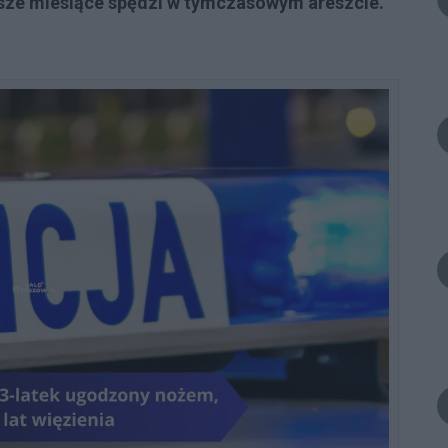
liższe miesiące spędzi w tymczasowym areszcie.