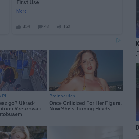
First Use
More
354
43
152
K
I
D
D
D