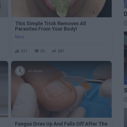
D
B
D
This Simple Trick Removes All
Parasites From Your Body!
More
321
55
287
4 h 4 min
S
I
D
Fungus Dries Up And Falls Off After The