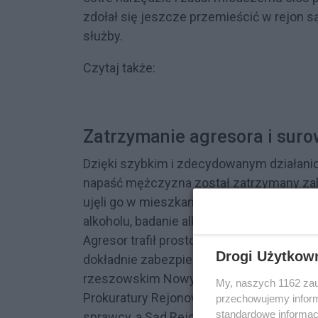
zdołał się jeszcze przemieścić w rejon są
służby.
Czytaj także:
Zatrzymanie agresora i sur
Dzięki szybkim i zdecydowanym działan
napaść mężczyzna został zatrzymany zale
ujęli go w mieszkaniu pod wskazanym ad
alkoholu, badanie alkomatem wykazało w j
Agresor trafił prosto do policyjnej celi. 
Drogi Użytkow
dokładnie zabezpieczył ślady, a sprawą s
rzeszowskim Nowym Mieście. Zebrany ma
My, naszych 1162 zau
Prokuratury Rejonowej dla miasta Rzeszów
przechowujemy informa
standardowe informac
sprawcy, a Sąd Rejonowy przychylił się