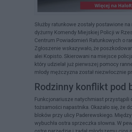
Służby ratunkowe zostały postawione na n
dyżurny Komendy Miejskiej Policji w Rz
Centrum Powiadomień Ratunkowych o rann
Zgłoszenie wskazywało, że poszkodowany 
alei Kopisto. Skierowani na miejsce poli
który udzielał już pierwszej pomocy ran
młody mężczyzna został niezwłocznie pr
Rodzinny konflikt pod 
Funkcjonariusze natychmiast przystąpili 
tożsamości napastnika. Okazało się, że d
bloków przy ulicy Paderewskiego. Między 
wybuchła ostra sprzeczka słowna. W p
ostre narzędzie i zadał młodszemu cios pr