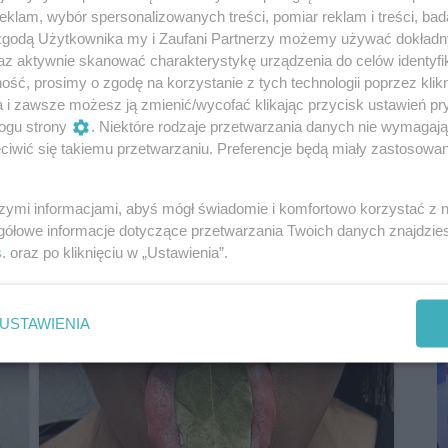
klam, wybór spersonalizowanych treści, pomiar reklam i treści, bad
esięcy. Za spowodowanie ciężkich obrażeń ciała
 zgodą Użytkownika my i Zaufani Partnerzy możemy używać dokład
lat pozbawienia wolności.
az aktywnie skanować charakterystykę urządzenia do celów identyfi
ść, prosimy o zgodę na korzystanie z tych technologii poprzez klikn
a i zawsze możesz ją zmienić/wycofać klikając przycisk ustawień pr
ogu strony
. Niektóre rodzaje przetwarzania danych nie wymagaj
iwić się takiemu przetwarzaniu. Preferencje będą miały zastosowania
szymi informacjami, abyś mógł świadomie i komfortowo korzystać z
P
gółowe informacje dotyczące przetwarzania Twoich danych znajdzi
R
s
. oraz po kliknięciu w „Ustawienia”.
D
USTAWIENIA
9 h 33 min