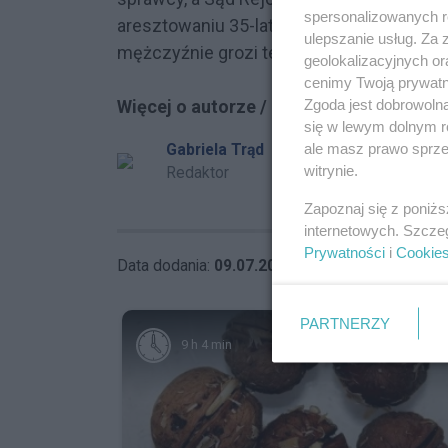
spersonalizowanych re
aresztowaniu 35-latka na okres trzech mi
ulepszanie usług. Za
mężczyźnie grozi teraz kara nawet do 20 
geolokalizacyjnych or
cenimy Twoją prywatno
Więcej o autorze / autorach:
Zgoda jest dobrowoln
się w lewym dolnym r
Gabriela Trąd
ale masz prawo sprzec
witrynie.
Redaktor
Zapoznaj się z poniż
internetowych. Szcze
Prywatności
i
Cookie
Data dodania:
09.07.2026 09:27
PARTNERZY
9 h 4 min