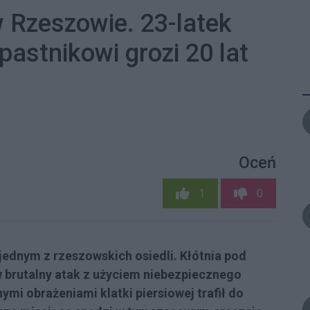
 Rzeszowie. 23-latek
astnikowi grozi 20 lat
Oceń
1
0
ednym z rzeszowskich osiedli. Kłótnia pod
w brutalny atak z użyciem niebezpiecznego
mi obrażeniami klatki piersiowej trafił do