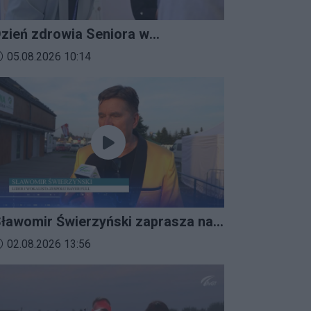
zień zdrowia Seniora w
ratkowicach
ata dodania materiału wideo:
05.08.2026 10:14
ławomir Świerzyński zaprasza na
mprezalia 2026
ata dodania materiału wideo:
02.08.2026 13:56