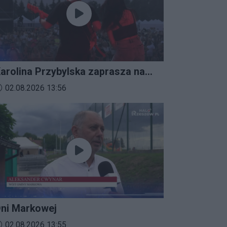
arolina Przybylska zaprasza na
mprezalia 2026
ata dodania materiału wideo:
02.08.2026 13:56
ni Markowej
ata dodania materiału wideo:
02.08.2026 13:55