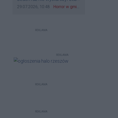
bo to zagorzali pisowcy
go zatrzymać?
Data dodania komentarza:
Źródło komentarza:
29.07.2026, 10:48
Horror w gminie Łańcut. Mieszkaniec Rzeszowa terroryzował rodzinę nożem i zaatakował policjantów! [VIDEO]
REKLAMA
REKLAMA
REKLAMA
REKLAMA