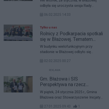
We wtorek, 28 stycznia, w Błażowej
odbyła się uroczysta sesja Rady
Miejskiej, inaugurująca nowy rok
06.02.2025 14:33
działalności samorządowej. Spotkanie
miało wyjątkowy charakter, łącząc
elementy tradycji, wspólnoty i refleksji
Tylko u nas
nad przyszłymi wyzwaniami gminy.
Rolnicy z Podkarpacia spotkali
się w Błażowej. Tematem
przyszłość
W budynku wielofunkcyjnym przy
stadionie w Błażowej odbyło się
spotkanie rolników z przedstawicielami
02.02.2025 00:27
instytucji okołorolniczych. Wydarzenie,
zorganizowane na zaproszenie
REKLAMA
burmistrza Jerzego Kocoja, stało się
Gm. Błażowa i SIS
przestrzenią do dyskusji na temat
wyzwań i przyszłości rolnictwa w
Perspektywa na rzecz
regionie.
społeczności. Podpisano list
W piątek, 24 stycznia 2025 r., Gmina
intencyjny
Błażowa oraz Stowarzyszenie Inicjatyw
Społecznych Perspektywa formalnie
27.01.2025 09:43
1
rozpoczęły współpracę, podpisując