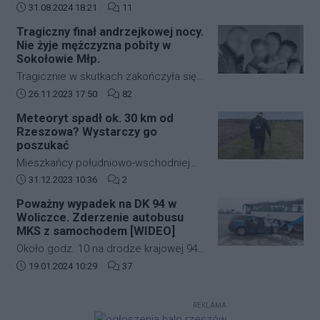
duży pożar budynków mieszkalnych w
Data dodania artykułu:
Liczba komentarzy artykułu:
31.08.2024 18:21
11
Rodzajów Sił Zbrojnych i wprowadza
zabudowie szeregowej przy ulicy
strefę ograniczonej lotności EP R125.
Tragiczny finał andrzejkowej nocy.
kardynała Karola Wojtyły na
Nie żyje mężczyzna pobity w
rzeszowskim osiedlu Biała.
Sokołowie Młp.
Tragicznie w skutkach zakończyła się
andrzejkowa noc w Sokołowie Młp. W
Data dodania artykułu:
Liczba komentarzy artykułu:
26.11.2023 17:50
82
wyniku bójki życie stracił 43-letni
Meteoryt spadł ok. 30 km od
mężczyzna. Zmarł w drodze do
Rzeszowa? Wystarczy go
szpitala.
poszukać
Mieszkańcy południowo-wschodniej
Polski kilkanaście dni temu mogli
Data dodania artykułu:
Liczba komentarzy artykułu:
31.12.2023 10:36
2
zobaczyć jasny rozbłysk na niebie.
Poważny wypadek na DK 94 w
Świadkowie zdarzenia twierdzą, że
Woliczce. Zderzenie autobusu
najpierw usłyszeli głośny huk, a
MKS z samochodem [WIDEO]
następnie zobaczyli jasną kulę ognia,
Około godz. 10 na drodze krajowej 94
która przeleciała przez niebo.
w Woliczce w gminie Świlcza doszło
Data dodania artykułu:
Liczba komentarzy artykułu:
19.01.2024 10:29
37
do poważnego wypadku. Zderzyły się
autobus MKS oraz samochód
REKLAMA
osobowy.