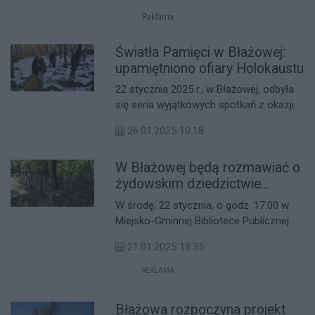
odpowiedni list intencyjny.
Reklama
Światła Pamięci w Błażowej:
upamiętniono ofiary Holokaustu
22 stycznia 2025 r., w Błażowej, odbyła
się seria wyjątkowych spotkań z okazji
Międzynarodowego Dnia Pamięci o
26.01.2025 10:18
Ofiarach Holokaustu. Wydarzenia
zgromadziły lokalną społeczność oraz
W Błażowej będą rozmawiać o
gości z różnych zakątków świata,
budując mosty międzykulturowego
żydowskim dziedzictwie
zrozumienia.
Podkarpacia
W środę, 22 stycznia, o godz. 17:00 w
Miejsko-Gminnej Bibliotece Publicznej w
Błażowej odbędzie się niezwykłe
21.01.2025 18:35
spotkanie, w trakcie którego uczestnicy
na moment powrócą do czasów, kiedy
REKLAMA
to tereny obecnego Podkarpacia
zamieszkałe były przez liczną
Błażowa rozpoczyna projekt
społeczność żydowską.