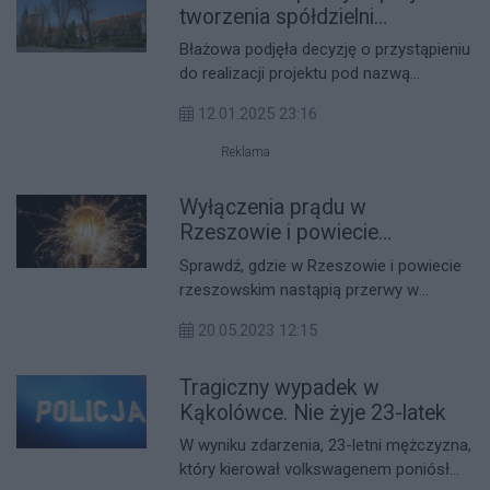
tworzenia spółdzielni
energetycznej
Błażowa podjęła decyzję o przystąpieniu
do realizacji projektu pod nazwą
„Utworzenie spółdzielni energetycznej w
12.01.2025 23:16
Gminie Błażowa i Lubenia”. Celem
przedsięwzięcia jest opracowanie
Reklama
koncepcji, która pozwoli na wspólne
zarządzanie produkcją, zużyciem oraz
Wyłączenia prądu w
bilansowaniem energii na terenach
Rzeszowie i powiecie
obydwu gmin.
rzeszowskim 22-26.05.2023
Sprawdź, gdzie w Rzeszowie i powiecie
rzeszowskim nastąpią przerwy w
dostawach prądu? Informacja za okres
20.05.2023 12:15
22 maja - 26 maja 2023.
Tragiczny wypadek w
Kąkolówce. Nie żyje 23-latek
W wyniku zdarzenia, 23-letni mężczyzna,
który kierował volkswagenem poniósł