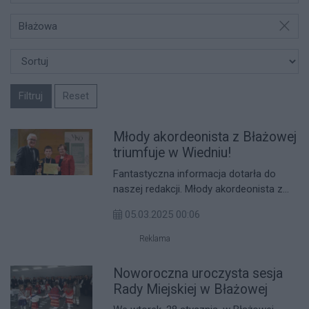
Błażowa
Filtruj
Reset
Młody akordeonista z Błażowej
triumfuje w Wiedniu!
Fantastyczna informacja dotarła do
naszej redakcji. Młody akordeonista z
Błażowej, Alan Chuchla, zwyciężył w
05.03.2025 00:06
prestiżowym konkursie muzycznym w
Wiedniu.
Reklama
Noworoczna uroczysta sesja
Rady Miejskiej w Błażowej