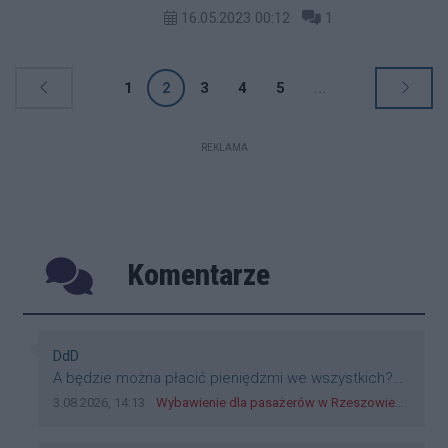
śmierć na miejscu.
16.05.2023 00:12
1
1
2
3
4
5
...
REKLAMA
Komentarze
Poprzednie
Następ
Autor komentarza:
DdD
Treść komentarza:
A będzie można płacić pieniędzmi we wszystkich?
Bo banknoty emitowane przez Narodowy Bank
Data dodania komentarza:
Źródło komentarza:
3.08.2026, 14:13
Wybawienie dla pasażerów w Rzeszowie? W mieście ruszyły testy nowego rozwiązania
Polski, są prawnym środkiem płatniczym w Polsce, a
nie jakieś telefony, plastik czy inne bliki. Zakrawa na