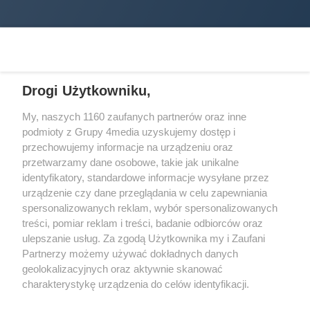
Drogi Użytkowniku,
My, naszych 1160 zaufanych partnerów oraz inne
podmioty z Grupy 4media uzyskujemy dostęp i
Wydawcą
halorzeszow.pl
jest:
przechowujemy informacje na urządzeniu oraz
STOWARZYSZENIE INICJATYW SPOŁECZNYCH PERSPEKTYWA
przetwarzamy dane osobowe, takie jak unikalne
identyfikatory, standardowe informacje wysyłane przez
Adres do korespondencji:
urządzenie czy dane przeglądania w celu zapewniania
ul. Piastów 3/20
35-077 Rzeszów
spersonalizowanych reklam, wybór spersonalizowanych
treści, pomiar reklam i treści, badanie odbiorców oraz
kontakt@halorzeszow.pl
ulepszanie usług. Za zgodą Użytkownika my i Zaufani
Partnerzy możemy używać dokładnych danych
geolokalizacyjnych oraz aktywnie skanować
Redakcja
Reklama
Kontakt
Patronat medialny
charakterystykę urządzenia do celów identyfikacji.
Regulamin portalu
Polityka prywatności
Ponieważ cenimy Twoją prywatność, prosimy o zgodę na