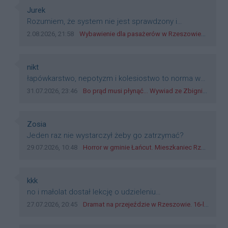
dyskryminację.
Autor komentarza:
Jurek
Treść komentarza:
Rozumiem, że system nie jest sprawdzony i
przetestowany. Wybieram się z mim młodym do
Data dodania komentarza:
Źródło komentarza:
2.08.2026, 21:58
Wybawienie dla pasażerów w Rzeszowie? W mieście ruszyły testy nowego rozwiązania
szkoły, zobaczymy jak to ztm, gmina boguchwała i
inne zajęte w tej całej organizacji przejazdów dadzą
radę. Albo ogarną, jak to teraz młode ludzie mówią.
Autor komentarza:
nikt
Treść komentarza:
łapówkarstwo, nepotyzm i kolesiostwo to norma w
pge dystrybucja rzeszów, takie ***e jak wozowicz
Data dodania komentarza:
Źródło komentarza:
31.07.2026, 23:46
Bo prąd musi płynąć... Wywiad ze Zbigniewem Możdżeniem - Dyrektorem Generalnym Oddziału PGE Dystrybucja w Rzeszowie
czy rybarczyk lub kutyła cieleckiz dupo na głowie
nadal pracują bo to zagorzali pisowcy
Autor komentarza:
Zosia
Treść komentarza:
Jeden raz nie wystarczył żeby go zatrzymać?
Data dodania komentarza:
Źródło komentarza:
29.07.2026, 10:48
Horror w gminie Łańcut. Mieszkaniec Rzeszowa terroryzował rodzinę nożem i zaatakował policjantów! [VIDEO]
Autor komentarza:
kkk
Treść komentarza:
no i małolat dostał lekcję o udzieleniu
pierwszeństwa
Data dodania komentarza:
Źródło komentarza:
27.07.2026, 20:45
Dramat na przejeździe w Rzeszowie. 16-latek na hulajnodze wjechał wprost pod szynobus