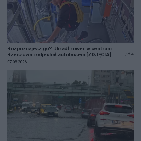
Rozpoznajesz go? Ukradł rower w centrum
Liczba z
4
Rzeszowa i odjechał autobusem [ZDJĘCIA]
Data dodania galerii:
07.08.2026