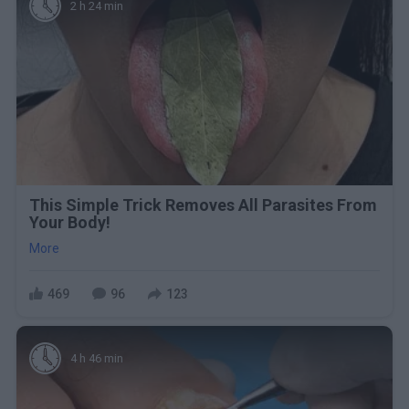
2 h 24 min
This Simple Trick Removes All Parasites From
Your Body!
More
469
96
123
4 h 46 min