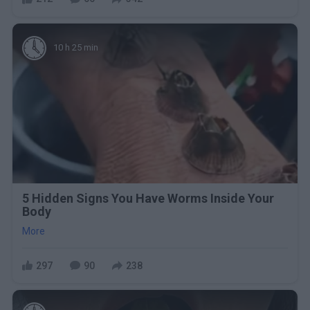
10 h 25 min
5 Hidden Signs You Have Worms Inside Your
Body
More
297
90
238