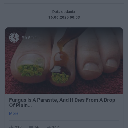
Data dodania:
16.06.2025 00:03
9 h 8 min
Fungus Is A Parasite, And It Dies From A Drop
Of Plain...
More
212
66
342