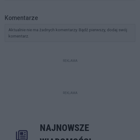
Komentarze
Aktualnie nie ma żadnych komentarzy. Bądź pierwszy, dodaj swój
komentarz.
REKLAMA
REKLAMA
NAJNOWSZE
Rozwiń
Poprzednie
Następne
Kliknij aby 
K