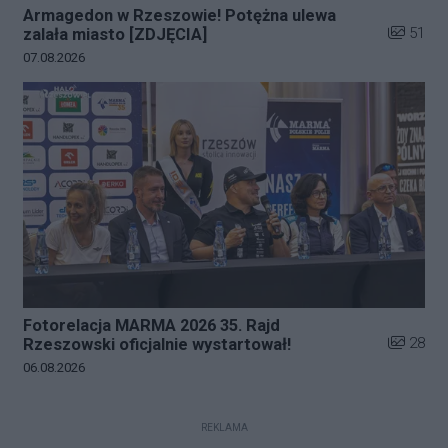
Armagedon w Rzeszowie! Potężna ulewa
Liczba zd
51
zalała miasto [ZDJĘCIA]
Data dodania galerii:
07.08.2026
Fotorelacja MARMA 2026 35. Rajd
Liczba zd
28
Rzeszowski oficjalnie wystartował!
Data dodania galerii:
06.08.2026
REKLAMA