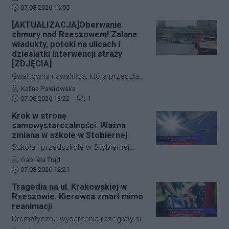
Data dodania artykułu:
o wartości około 1500 złotych. Do
07.08.2026 16:55
zdarzenia doszło w ścisłym centrum
[AKTUALIZACJA]Oberwanie
miasta – pod Urzędem
chmury nad Rzeszowem! Zalane
Marszałkowskim przy al. Cieplińskiego.
wiadukty, potoki na ulicach i
Złodziej ze skradzionym jednośladem
dziesiątki interwencji straży
[ZDJĘCIA]
wsiadł do autobusu MPK linii 28. Jego
wizerunek zarejestrowały kamery
Gwałtowna nawałnica, która przeszła
monitoringu, a policja apeluje o pomoc
nad Rzeszowem tuż po godzinie 12:00,
Autor artykułu:
Kalina Pawłowska
w identyfikacji mężczyzny.
Data dodania artykułu:
Liczba komentarzy artykułu:
w kilka minut sparaliżowała ruch w
07.08.2026 13:22
1
stolicy Podkarpacia. Przeistoczone w
Krok w stronę
rwące potoki ulice, zalane wiadukty i
samowystarczalności. Ważna
wybijające studzienki kanalizacyjne
zmiana w szkole w Stobiernej
odcięły od świata kluczowe arterie.
Szkoła i przedszkole w Stobiernej
Podkarpaccy strażacy wyjeżdżali do
przejdą technologiczną transformację,
Autor artykułu:
Gabriela Trąd
akcji już blisko 70 razy! Mamy dla Was
Data dodania artykułu:
która znacząco wpłynie na budżet
07.08.2026 12:21
zdjęcia z zalanych punktów miasta.
placówki oraz środowisko. Gmina
Tragedia na ul. Krakowskiej w
Trzebownisko oficjalnie
Rzeszowie. Kierowca zmarł mimo
przypieczętowała umowę z wykonawcą
reanimacji
na realizację nowoczesnego systemu
Dramatyczne wydarzenia rozegrały się
zasilania. Dzięki nowej inwestycji