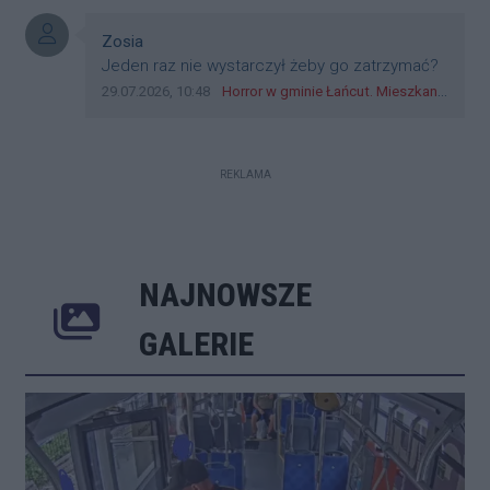
cieleckiz dupo na głowie nadal pracują bo to
zagorzali pisowcy
Autor komentarza:
Zosia
Treść komentarza:
Jeden raz nie wystarczył żeby go zatrzymać?
Data dodania komentarza:
Źródło komentarza:
29.07.2026, 10:48
Horror w gminie Łańcut. Mieszkaniec Rzeszowa terroryzował rodzinę nożem i zaatakował policjantów! [VIDEO]
REKLAMA
NAJNOWSZE
Poprzednie
Następne
Kliknij 
GALERIE