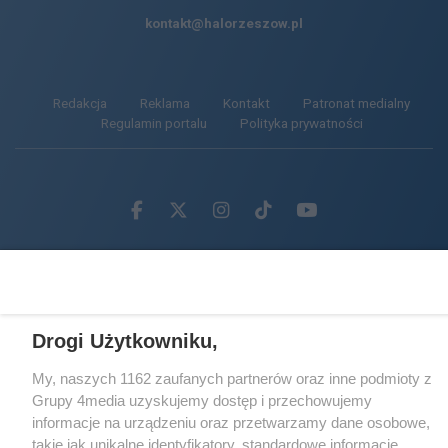
kontakt@halorzeszow.pl
Redakcja
Reklama
Kontakt
Patronat medialny
Regulamin portalu
Polityka prywatności
Facebook.com
X.com
Instagram.com
Tiktok.com
Youtube.com
CMS portalu
przygotowany przez
Loaded
:
Unmute
62.85%
Drogi Użytkowniku,
My, naszych 1162 zaufanych partnerów oraz inne podmioty z
Grupy 4media uzyskujemy dostęp i przechowujemy
informacje na urządzeniu oraz przetwarzamy dane osobowe,
takie jak unikalne identyfikatory, standardowe informacje