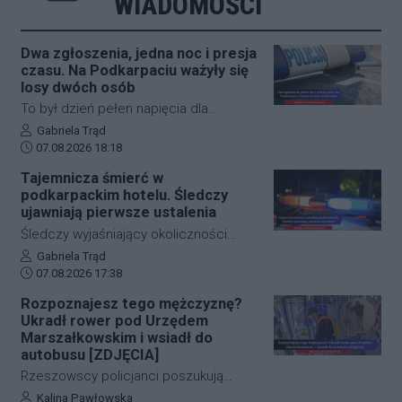
WIADOMOŚCI
Dwa zgłoszenia, jedna noc i presja
czasu. Na Podkarpaciu ważyły się
losy dwóch osób
To był dzień pełen napięcia dla
funkcjonariuszy z powiatu niżańskiego.
Autor artykułu:
Gabriela Trąd
Data dodania artykułu:
W ciągu zaledwie kilkunastu godzin
07.08.2026 18:18
służby ratunkowe musiały
Tajemnicza śmierć w
przeprowadzić dwie niezależne,
podkarpackim hotelu. Śledczy
intensywne akcje poszukiwawcze. W
ujawniają pierwsze ustalenia
obu przypadkach chodziło o ludzkie
Śledczy wyjaśniający okoliczności
życie, a kluczową rolę odegrał czas.
tragicznego zdarzenia na terenie
Autor artykułu:
Gabriela Trąd
Dzięki błyskawicznej mobilizacji policji,
Data dodania artykułu:
jednego z sanockich hoteli dysponują
07.08.2026 17:38
strażaków oraz wykorzystaniu
już pierwszymi wnioskami medyków
Rozpoznajesz tego mężczyznę?
nowoczesnej technologii, obie historie
sądowych. Z przeprowadzonej sekcji
Ukradł rower pod Urzędem
zakończyły się szczęśliwie.
zwłok 37-letniego mężczyzny wynika,
Marszałkowskim i wsiadł do
że na tym etapie postępowania nic nie
autobusu [ZDJĘCIA]
wskazuje na udział osób trzecich.
Rzeszowscy policjanci poszukują
sprawcy kradzieży roweru marki Kross
Autor artykułu:
Kalina Pawłowska