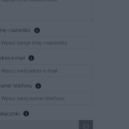
Pole opcjonalne
mię i nazwisko
Pole opcjonalne
dres e-mail
Pole opcjonalne
umer telefonu
Załącz pliki, które chcesz wysłać. Pole opcjonalne
ałączniki
ybrane pliki