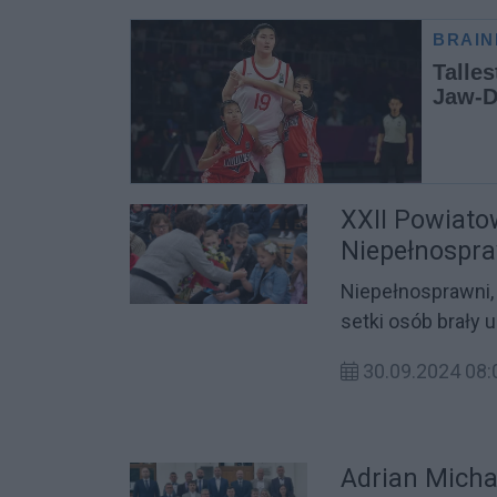
strefy A.
XXII Powiato
Niepełnospr
[ZDJĘCIA]
Niepełnosprawni, 
setki osób brały 
22. Powiatowego
30.09.2024 08:
Powiatu Rzeszow
Adrian Micha