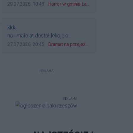
zatrzymać?
Data dodania komentarza:
Źródło komentarza:
29.07.2026, 10:48
Horror w gminie Łańcut. Mieszkaniec Rzeszowa terroryzował rodzinę nożem i zaatakował policjantów! [VIDEO]
Autor komentarza:
kkk
Treść komentarza:
no i małolat dostał lekcję o
udzieleniu pierwszeństwa
Data dodania komentarza:
Źródło komentarza:
27.07.2026, 20:45
Dramat na przejeździe w Rzeszowie. 16-latek na hulajnodze wjechał wprost pod szynobus
REKLAMA
REKLAMA