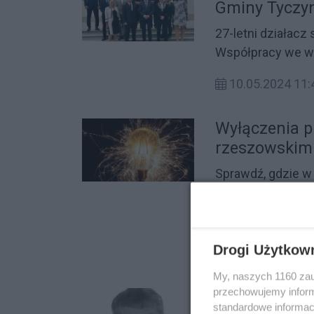
Gminy Tyczy
27-letni działacz
Współpracy we wt
Rady Miasta i Gmi
10.05.2024 11:
burmistrza Tyczy
Wyłączenia p
rzeszowskim
Sprawdź, gdzie w
przerwy w dostaw
maja 2023.
20.05.2023 12:
Drogi Użytkow
My, naszych 1160 zau
przechowujemy informa
Zaginął Janu
standardowe informac