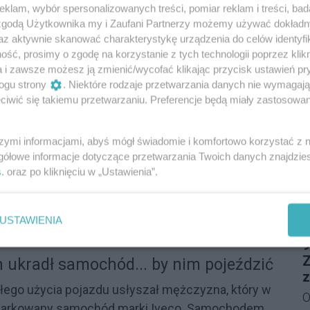
klam, wybór spersonalizowanych treści, pomiar reklam i treści, bad
sariatu Policji w Tyczynie prowadzą poszukiwania
T
O
z
 zgodą Użytkownika my i Zaufani Partnerzy możemy używać dokład
a
letniego Janusza Żurka, zamieszkałego w Hyżnem.
Z
u
az aktywnie skanować charakterystykę urządzenia do celów identyfi
ż
o
ść, prosimy o zgodę na korzystanie z tych technologii poprzez klikn
n
S
47
R
a i zawsze możesz ją zmienić/wycofać klikając przycisk ustawień pr
T
ogu strony
. Niektóre rodzaje przetwarzania danych nie wymagaj
Reklama
z
D
iwić się takiemu przetwarzaniu. Preferencje będą miały zastosowania
n
roku szkolnego w Zespole Szkół w
M
w
szymi informacjami, abyś mógł świadomie i komfortowo korzystać z
l
gółowe informacje dotyczące przetwarzania Twoich danych znajdzi
W
tórzy rozpoczęli rok szkolny w Zespole Szkół w
s
. oraz po kliknięciu w „Ustawienia”.
d
M
owie, którzy kształcą się w tzw. klasach
w
D
enda Wojewódzka Policji w Rzeszowie od
d
22
USTAWIENIA
rowadzi udaną współpracę z placówką. W
P
j
9
uracji roku szkolnego wziął udział insp. Stanisław
Ś
Z
 ukradł samochód... by nim pojeździć
a Komendanta Wojewódzkiego Policji w
t
z
ałego użycia pojazdu usłyszał mężczyzna, który w
u
O
aparkowany samochód marki Iveco. Samochodem,