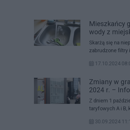
województwa pod
Mieszkańcy g
wody z miejs
Skarżą się na ni
zabrudzone filtry
zdrowia bakterii 
17.10.2024 08:
woda lecąca w ich
bezpieczna dla z
Zmiany w gran
2024 r. – Inf
Z dniem 1 paździe
taryfowych A i B,
korzystających z 
30.09.2024 11:
przystanki z ter