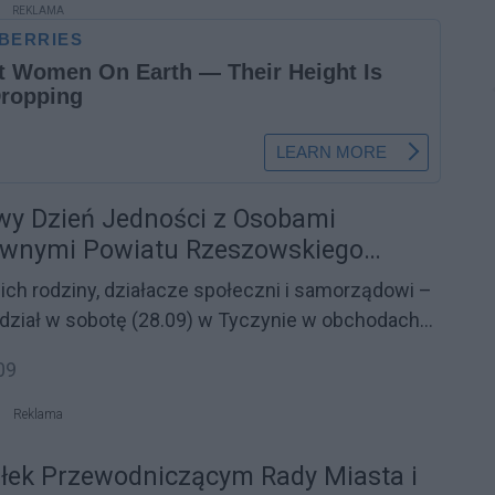
REKLAMA
wy Dzień Jedności z Osobami
awnymi Powiatu Rzeszowskiego
ich rodziny, działacze społeczni i samorządowi –
udział w sobotę (28.09) w Tyczynie w obchodach
 Dnia Jedności z Osobami Niepełnosprawnymi
09
skiego.
Reklama
łek Przewodniczącym Rady Miasta i