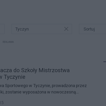
Tyczyn
REKLAMA
acza do Szkoły Mistrzostwa
w Tyczynie
wa Sportowego w Tyczynie, prowadzona przez
ki, zostanie wyposażona w nowoczesną
czną oraz laptopy w ramach projektu "RaP STEAM
15
gramowanie w szkołach podstawowych z terenu