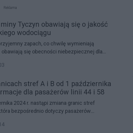
karpackiego".
Reklama
miny Tyczyn obawiają się o jakość
kiego wodociągu
eprzyjemny zapach, co chwilę wymieniają
 i obawiają się obecności niebezpiecznej dla
ecoli. Mieszkańcy gminy Tyczyn obawiają się, czy
03
 kranach jest dobrej jakości i przede wszystkim
drowia.
icach stref A i B od 1 października
ormacje dla pasażerów linii 44 i 58
rnika 2024 r. nastąpi zmiana granic stref
 która bezpośrednio dotyczy pasażerów
linii autobusowych 44 i 58. Zmiana ta obejmuje
14
enu Gminy Tyczyn, które zostaną włączone do