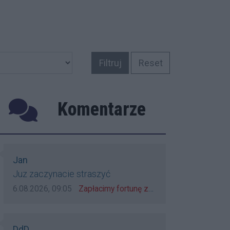
Filtruj
Reset
Komentarze
Poprzednie
Następne
Autor komentarza:
Jan
Treść komentarza:
Juz zaczynacie straszyć
Data dodania komentarza:
Źródło komentarza:
6.08.2026, 09:05
Zapłacimy fortunę za tradycyjny, polski obiad?! Ceny ziemniaków w skupach skoczyły o 265 procent!
Autor komentarza:
DdD