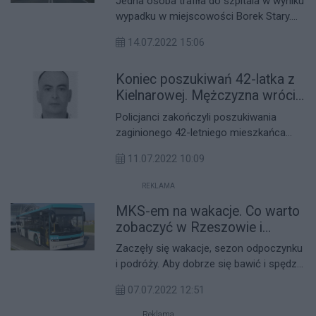
Jedna osoba trafiła do szpitala w wyniku
wypadku w miejscowości Borek Stary.
Samochód osobowy potrącił tam 33-
14.07.2022 15:06
letnią kobietę.
Koniec poszukiwań 42-latka z
Kielnarowej. Mężczyzna wrócił
do domu
Policjanci zakończyli poszukiwania
zaginionego 42-letniego mieszkańca
Kielnarowej. W sobotę rano mężczyzna
11.07.2022 10:09
sam wrócił do domu.
REKLAMA
MKS-em na wakacje. Co warto
zobaczyć w Rzeszowie i
okolicach?
Zaczęły się wakacje, sezon odpoczynku
i podróży. Aby dobrze się bawić i spędzić
miło czas, nie trzeba wyjeżdżać daleko.
07.07.2022 12:51
Oto przegląd najciekawszych miejsc i
atrakcji w okolicach Rzeszowa, do
Reklama