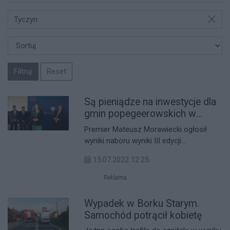
Tyczyn
Filtruj
Reset
Są pieniądze na inwestycje dla
gmin popegeerowskich w
powiecie rzeszowskim [LISTA]
Premier Mateusz Morawiecki ogłosił
wyniki naboru wyniki III edycji
Rządowego Programu Inwestycji
15.07.2022 12:25
Strategicznych dla gmin oraz powiatów
z obszarów tzw. popegeerowskich.
Reklama
Jakie inwestycje z powiatu
rzeszowskiego znalazły się na liście?
Wypadek w Borku Starym.
Samochód potrącił kobietę