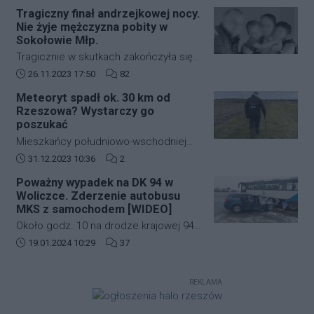
zabudowie szeregowej przy ulicy
strefę ograniczonej lotności EP R125.
Tragiczny finał andrzejkowej nocy.
kardynała Karola Wojtyły na
Nie żyje mężczyzna pobity w
rzeszowskim osiedlu Biała.
Sokołowie Młp.
Tragicznie w skutkach zakończyła się
andrzejkowa noc w Sokołowie Młp. W
Data dodania artykułu:
Liczba komentarzy artykułu:
26.11.2023 17:50
82
wyniku bójki życie stracił 43-letni
Meteoryt spadł ok. 30 km od
mężczyzna. Zmarł w drodze do
Rzeszowa? Wystarczy go
szpitala.
poszukać
Mieszkańcy południowo-wschodniej
Polski kilkanaście dni temu mogli
Data dodania artykułu:
Liczba komentarzy artykułu:
31.12.2023 10:36
2
zobaczyć jasny rozbłysk na niebie.
Poważny wypadek na DK 94 w
Świadkowie zdarzenia twierdzą, że
Woliczce. Zderzenie autobusu
najpierw usłyszeli głośny huk, a
MKS z samochodem [WIDEO]
następnie zobaczyli jasną kulę ognia,
Około godz. 10 na drodze krajowej 94
która przeleciała przez niebo.
w Woliczce w gminie Świlcza doszło
Data dodania artykułu:
Liczba komentarzy artykułu:
19.01.2024 10:29
37
do poważnego wypadku. Zderzyły się
autobus MKS oraz samochód
REKLAMA
osobowy.