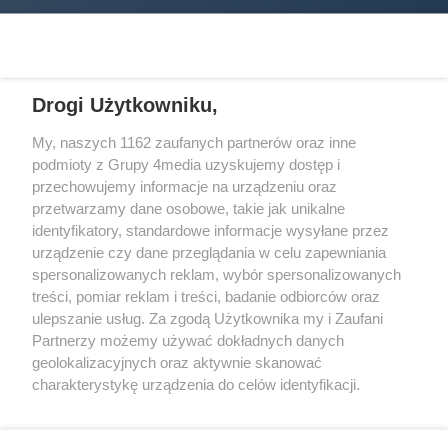
Drogi Użytkowniku,
My, naszych 1162 zaufanych partnerów oraz inne
podmioty z Grupy 4media uzyskujemy dostęp i
Wydawcą
halorzeszow.pl
jest:
przechowujemy informacje na urządzeniu oraz
STOWARZYSZENIE INICJATYW SPOŁECZNYCH PERSPEKTYWA
przetwarzamy dane osobowe, takie jak unikalne
identyfikatory, standardowe informacje wysyłane przez
Adres do korespondencji:
urządzenie czy dane przeglądania w celu zapewniania
ul. Piastów 3/20
35-077 Rzeszów
spersonalizowanych reklam, wybór spersonalizowanych
treści, pomiar reklam i treści, badanie odbiorców oraz
kontakt@halorzeszow.pl
ulepszanie usług. Za zgodą Użytkownika my i Zaufani
Partnerzy możemy używać dokładnych danych
geolokalizacyjnych oraz aktywnie skanować
Redakcja
Reklama
Kontakt
Patronat medialny
charakterystykę urządzenia do celów identyfikacji.
Regulamin portalu
Polityka prywatności
Ponieważ cenimy Twoją prywatność, prosimy o zgodę na
korzystanie z tych technologii poprzez kliknięcie