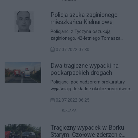
których wygodnie dojedziesz liniami
Międzygminnej Komunikacji
Policja szuka zaginionego
Samochodowej.
mieszkańca Kielnarowej
Policjanci z Tyczyna oszukują
zaginionego, 42-letniego Tomasza
Fornala, mieszkańca Kielnarowej.
07.07.2022 07:30
Zaginiony wyszedł z domu informując,
że idzie do Urzędu Gminy w Tyczynie.
Dwa tragiczne wypadki na
podkarpackich drogach
Policjanci pod nadzorem prokuratury
wyjaśniają dokładne okoliczności dwóch
tragicznych wypadków, do których
02.07.2022 06:25
doszło w piątek 1 lipca na
podkarpackich drogach.
REKLAMA
Tragiczny wypadek w Borku
Starym. Czołowe zderzenie