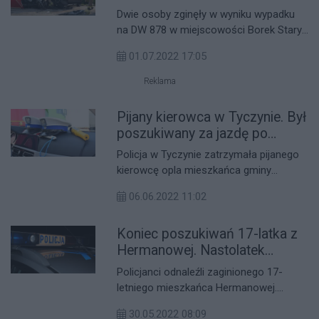
dwóch samochodów. Dwie
Dwie osoby zginęły w wyniku wypadku
osoby nie żyją!
na DW 878 w miejscowości Borek Stary,
Doszło tam do czołowego zderzenia
01.07.2022 17:05
dwóch samochodów osobliwych
Reklama
Pijany kierowca w Tyczynie. Był
poszukiwany za jazdę po
alkoholu
Policja w Tyczynie zatrzymała pijanego
kierowcę opla mieszkańca gminy
Chmielnik. Mężczyzna był poszukiwany
06.06.2022 11:02
w związku z jazdą po alkoholu.
Koniec poszukiwań 17-latka z
Hermanowej. Nastolatek
odnaleziony
Policjanci odnaleźli zaginionego 17-
letniego mieszkańca Hermanowej.
Wczoraj przyjechał autobusem z
30.05.2022 08:09
Krakowa do Rzeszowa.