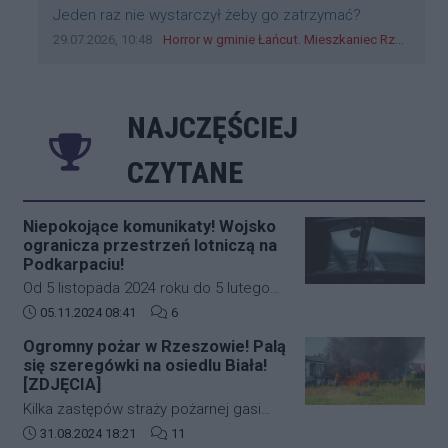
Treść komentarza:
Jeden raz nie wystarczył żeby go zatrzymać?
Data dodania komentarza:
Źródło komentarza:
29.07.2026, 10:48
Horror w gminie Łańcut. Mieszkaniec Rzeszowa terroryzował rodzinę nożem i zaatakował policjantów! [VIDEO]
NAJCZĘŚCIEJ
CZYTANE
Niepokojące komunikaty! Wojsko
ogranicza przestrzeń lotniczą na
Podkarpaciu!
Od 5 listopada 2024 roku do 5 lutego
2025 roku w południowo-wschodniej
Data dodania artykułu:
Liczba komentarzy artykułu:
05.11.2024 08:41
6
części Polski (Podkarpacie)
Ogromny pożar w Rzeszowie! Palą
obowiązywać będą nowe, bardziej
się szeregówki na osiedlu Biała!
restrykcyjne zasady dotyczące ruchu
[ZDJĘCIA]
lotniczego. Decyzja ta została podjęta
Kilka zastępów straży pożarnej gasi
na wniosek Dowództwa Operacyjnego
duży pożar budynków mieszkalnych w
Data dodania artykułu:
Liczba komentarzy artykułu:
31.08.2024 18:21
11
Rodzajów Sił Zbrojnych i wprowadza