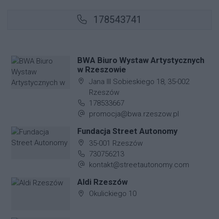
178543741
BWA Biuro Wystaw Artystycznych
w Rzeszowie
Adres firmy:
Jana III Sobieskiego 18, 35-002
Rzeszów
Numer telefonu firmy:
178533667
Adres e-mail firmy:
promocja@bwa.rzeszow.pl
Fundacja Street Autonomy
Adres firmy:
35-001 Rzeszów
Numer telefonu firmy:
730756213
Adres e-mail firmy:
kontakt@streetautonomy.com
Aldi Rzeszów
Adres firmy:
Okulickiego 10