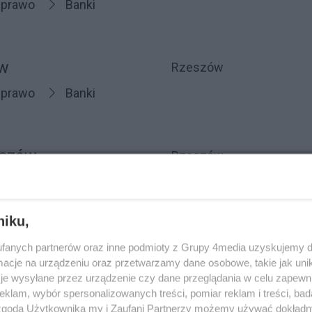
 prawo
Banki
ów
Rzeszów
 prawo
Banki
eszów
Rzeszów
 prawo
Banki
niku,
SA Rzeszów
Rzeszów
fanych partnerów oraz inne podmioty z Grupy 4media uzyskujemy d
cje na urządzeniu oraz przetwarzamy dane osobowe, takie jak unika
 prawo
Banki
je wysyłane przez urządzenie czy dane przeglądania w celu zapewn
klam, wybór spersonalizowanych treści, pomiar reklam i treści, bad
 zgodą Użytkownika my i Zaufani Partnerzy możemy używać dokład