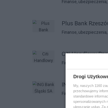
Finanse, ubezpieczenia,
Plus Bank Rzesz
Finanse, ubezpieczenia,
Citi Handlowy Rz
Finanse, ubezpieczenia,
Drogi Użytkow
ING Bank Śląski 
My, naszych 1160 zau
przechowujemy informa
Finanse, ubezpieczenia,
standardowe informac
spersonalizowanych re
ulepszanie usług. Za