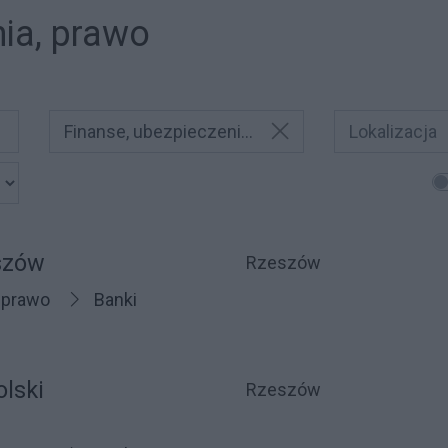
nia, prawo
Finanse, ubezpieczenia,
prawo
szów
Rzeszów
 prawo
Banki
lski
Rzeszów