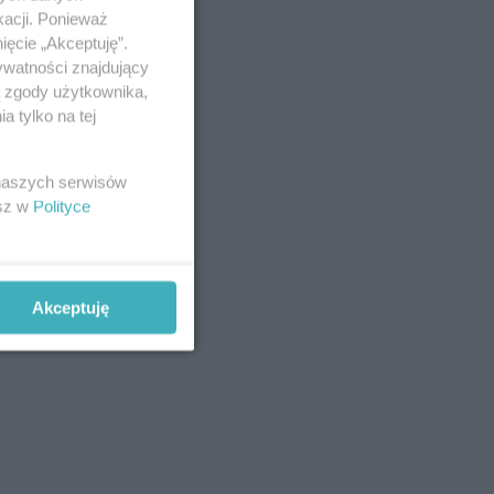
kacji. Ponieważ
ięcie „Akceptuję”.
ywatności znajdujący
ą zgody użytkownika,
 tylko na tej
 naszych serwisów
esz w
Polityce
Akceptuję