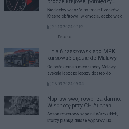
drodze krajowej pomiędzy
Krasnem a Rzeszowem
Niedzielny wieczór na trasie Rzeszów -
Krasne obfitował w emocje, aczkolwiek
nie te pożądane. Mundurowi, czuwając
29.10.2024 07:52
nad bezpieczeństwem na drodze, gdzie
obowiązuje ograniczenie prędkości do
Reklama
50 km/h, zauważyli dwa pędzące jeden
za drugim mercedesy AMG. Kierowcy,
Linia 6 rzeszowskiego MPK
najwyraźniej chcąc sprawdzić
kursować będzie do Malawy
możliwości swoich pojazdów, ryzykowali
Od października mieszkańcy Malawy
życie swoje i innych uczestników ruchu.
zyskają jeszcze lepszy dostęp do
komunikacji miejskiej. Dzięki
25.09.2024 09:04
porozumieniu zawartemu między
Rzeszowem a gminą Krasne, 10 par
Napraw swój rower za darmo.
kursów linii nr 6 zostanie wydłużonych
do przystanku Malawa OSP. To oznacza,
W sobotę przy CH Auchan
że mieszkańcy tej miejscowości będą
Krasne
Sezon rowerowy w pełni! Wszystkich,
mogli wygodniej dojeżdżać do pracy,
którzy planują dalsze wyprawy lub
szkoły czy na zakupy w Rzeszowie.
dojeżdżają rowerem do pracy czy