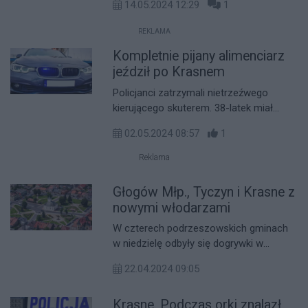
14.05.2024 12:29
1
szkoły, Centrum Handlowe Auchan
Krasne zaprasza do skorzystania z
REKLAMA
bezpłatnego serwisu rowerowego.
Kompletnie pijany alimenciarz
jeździł po Krasnem
Policjanci zatrzymali nietrzeźwego
kierującego skuterem. 38-latek miał
ponad 2,5 promila alkoholu w
02.05.2024 08:57
1
organizmie. Podczas kontroli okazało
się, że mieszkaniec powiatu
Reklama
przemyskiego jest poszukiwany przez
sąd. Mężczyzna najbliższe miesiące
Głogów Młp., Tyczyn i Krasne z
spędzi w areszcie.
nowymi włodarzami
W czterech podrzeszowskich gminach
w niedzielę odbyły się dogrywki w
wyborach wójta lub burmistrza. W trzech
22.04.2024 09:05
z nich dokonano zmian włodarzy.
Krasne. Podczas orki znalazł