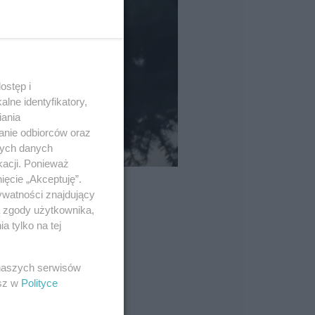
ostęp i
lne identyfikatory,
iania
anie odbiorców oraz
nych danych
kacji. Ponieważ
ięcie „Akceptuję”.
ywatności znajdujący
ą zgody użytkownika,
 tylko na tej
 naszych serwisów
esz w
Polityce