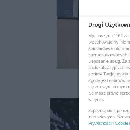
Drogi Użytkow
My, naszych 1162 zau
przechowujemy informa
standardowe informac
spersonalizowanych re
ulepszanie usług. Za
geolokalizacyjnych or
cenimy Twoją prywatno
Zgoda jest dobrowoln
się w lewym dolnym r
ale masz prawo sprzec
witrynie.
Zapoznaj się z poniż
internetowych. Szcze
Prywatności
i
Cookie