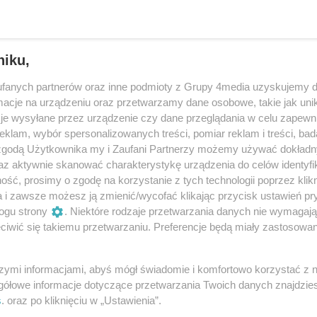
niku,
fanych partnerów oraz inne podmioty z Grupy 4media uzyskujemy d
cje na urządzeniu oraz przetwarzamy dane osobowe, takie jak unika
je wysyłane przez urządzenie czy dane przeglądania w celu zapewn
klam, wybór spersonalizowanych treści, pomiar reklam i treści, bad
 zgodą Użytkownika my i Zaufani Partnerzy możemy używać dokład
az aktywnie skanować charakterystykę urządzenia do celów identyfi
ść, prosimy o zgodę na korzystanie z tych technologii poprzez klikn
9
/ 31
a i zawsze możesz ją zmienić/wycofać klikając przycisk ustawień pr
ogu strony
. Niektóre rodzaje przetwarzania danych nie wymagaj
iwić się takiemu przetwarzaniu. Preferencje będą miały zastosowania
szymi informacjami, abyś mógł świadomie i komfortowo korzystać z
gółowe informacje dotyczące przetwarzania Twoich danych znajdzi
s
. oraz po kliknięciu w „Ustawienia”.