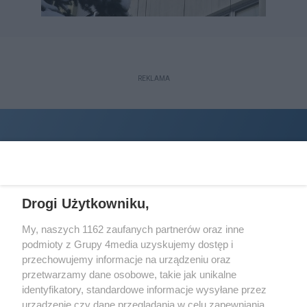
REKLAMA
Drogi Użytkowniku,
My, naszych 1162 zaufanych partnerów oraz inne
podmioty z Grupy 4media uzyskujemy dostęp i
Wydawcą
halorzeszow.pl
jest:
przechowujemy informacje na urządzeniu oraz
STOWARZYSZENIE INICJATYW SPOŁECZNYCH PERSPEKTYWA
przetwarzamy dane osobowe, takie jak unikalne
identyfikatory, standardowe informacje wysyłane przez
Adres do korespondencji:
urządzenie czy dane przeglądania w celu zapewniania