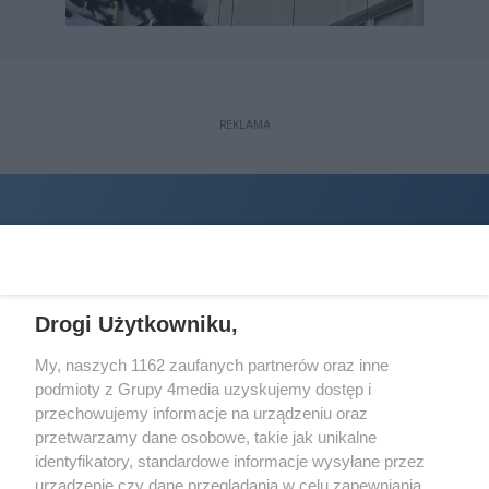
REKLAMA
Drogi Użytkowniku,
My, naszych 1162 zaufanych partnerów oraz inne
podmioty z Grupy 4media uzyskujemy dostęp i
Wydawcą
halorzeszow.pl
jest:
przechowujemy informacje na urządzeniu oraz
STOWARZYSZENIE INICJATYW SPOŁECZNYCH PERSPEKTYWA
przetwarzamy dane osobowe, takie jak unikalne
identyfikatory, standardowe informacje wysyłane przez
Adres do korespondencji:
urządzenie czy dane przeglądania w celu zapewniania