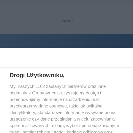
REKLAMA
Drogi Użytkowniku,
My, naszych 1162 zaufanych partnerów oraz inne
podmioty z Grupy 4media uzyskujemy dostęp i
Wydawcą
halorzeszow.pl
jest:
przechowujemy informacje na urządzeniu oraz
STOWARZYSZENIE INICJATYW SPOŁECZNYCH PERSPEKTYWA
przetwarzamy dane osobowe, takie jak unikalne
identyfikatory, standardowe informacje wysyłane przez
Adres do korespondencji:
urządzenie czy dane przeglądania w celu zapewniania
ul. Piastów 3/20
35-077 Rzeszów
spersonalizowanych reklam, wybór spersonalizowanych
treści, pomiar reklam i treści, badanie odbiorców oraz
kontakt@halorzeszow.pl