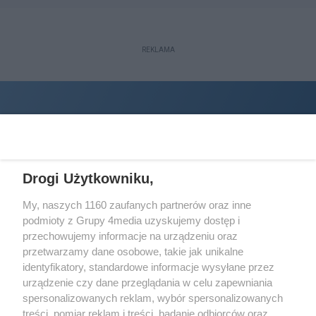
REKLAMA
Drogi Użytkowniku,
My, naszych 1160 zaufanych partnerów oraz inne
podmioty z Grupy 4media uzyskujemy dostęp i
Wydawcą
halorzeszow.pl
jest:
przechowujemy informacje na urządzeniu oraz
STOWARZYSZENIE INICJATYW SPOŁECZNYCH PERSPEKTYWA
przetwarzamy dane osobowe, takie jak unikalne
identyfikatory, standardowe informacje wysyłane przez
Adres do korespondencji:
urządzenie czy dane przeglądania w celu zapewniania
ul. Piastów 3/20
35-077 Rzeszów
spersonalizowanych reklam, wybór spersonalizowanych
treści, pomiar reklam i treści, badanie odbiorców oraz
kontakt@halorzeszow.pl