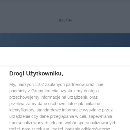
REKLAMA
Drogi Użytkowniku,
My, naszych 1162 zaufanych partnerów oraz inne
podmioty z Grupy 4media uzyskujemy dostęp i
Wydawcą
halorzeszow.pl
jest:
przechowujemy informacje na urządzeniu oraz
STOWARZYSZENIE INICJATYW SPOŁECZNYCH PERSPEKTYWA
przetwarzamy dane osobowe, takie jak unikalne
identyfikatory, standardowe informacje wysyłane przez
Adres do korespondencji:
urządzenie czy dane przeglądania w celu zapewniania
ul. Piastów 3/20
35-077 Rzeszów
spersonalizowanych reklam, wybór spersonalizowanych
treści, pomiar reklam i treści, badanie odbiorców oraz
kontakt@halorzeszow.pl