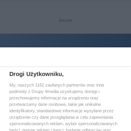
REKLAMA
Drogi Użytkowniku,
My, naszych 1162 zaufanych partnerów oraz inne
podmioty z Grupy 4media uzyskujemy dostęp i
Wydawcą
halorzeszow.pl
jest:
przechowujemy informacje na urządzeniu oraz
STOWARZYSZENIE INICJATYW SPOŁECZNYCH PERSPEKTYWA
przetwarzamy dane osobowe, takie jak unikalne
identyfikatory, standardowe informacje wysyłane przez
Adres do korespondencji:
urządzenie czy dane przeglądania w celu zapewniania
ul. Piastów 3/20
35-077 Rzeszów
spersonalizowanych reklam, wybór spersonalizowanych
treści, pomiar reklam i treści, badanie odbiorców oraz
kontakt@halorzeszow.pl