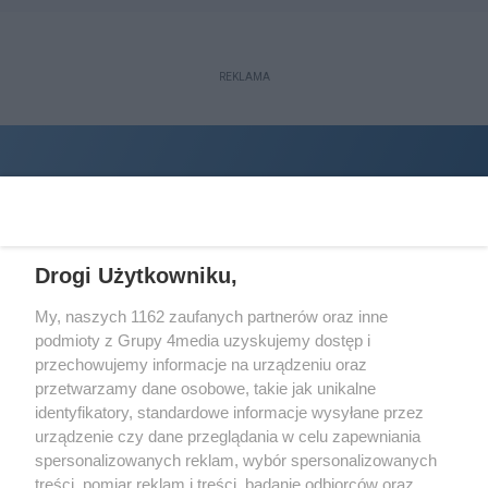
REKLAMA
Drogi Użytkowniku,
My, naszych 1162 zaufanych partnerów oraz inne
podmioty z Grupy 4media uzyskujemy dostęp i
Wydawcą
halorzeszow.pl
jest:
przechowujemy informacje na urządzeniu oraz
STOWARZYSZENIE INICJATYW SPOŁECZNYCH PERSPEKTYWA
przetwarzamy dane osobowe, takie jak unikalne
identyfikatory, standardowe informacje wysyłane przez
Adres do korespondencji:
urządzenie czy dane przeglądania w celu zapewniania
ul. Piastów 3/20
35-077 Rzeszów
spersonalizowanych reklam, wybór spersonalizowanych
treści, pomiar reklam i treści, badanie odbiorców oraz
kontakt@halorzeszow.pl