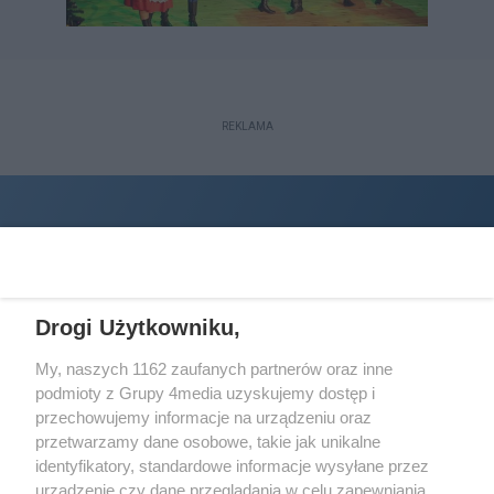
REKLAMA
Drogi Użytkowniku,
My, naszych 1162 zaufanych partnerów oraz inne
podmioty z Grupy 4media uzyskujemy dostęp i
Wydawcą
halorzeszow.pl
jest:
przechowujemy informacje na urządzeniu oraz
STOWARZYSZENIE INICJATYW SPOŁECZNYCH PERSPEKTYWA
przetwarzamy dane osobowe, takie jak unikalne
identyfikatory, standardowe informacje wysyłane przez
Adres do korespondencji:
urządzenie czy dane przeglądania w celu zapewniania