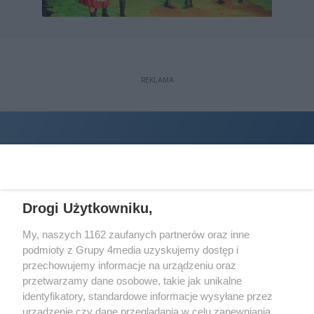
REKLAMA
Drogi Użytkowniku,
My, naszych 1162 zaufanych partnerów oraz inne
podmioty z Grupy 4media uzyskujemy dostęp i
Wydawcą
halorzeszow.pl
jest:
przechowujemy informacje na urządzeniu oraz
STOWARZYSZENIE INICJATYW SPOŁECZNYCH PERSPEKTYWA
przetwarzamy dane osobowe, takie jak unikalne
identyfikatory, standardowe informacje wysyłane przez
Adres do korespondencji:
urządzenie czy dane przeglądania w celu zapewniania