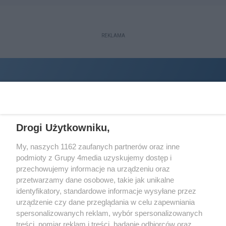
REKLAMA
Drogi Użytkowniku,
My, naszych 1162 zaufanych partnerów oraz inne
podmioty z Grupy 4media uzyskujemy dostęp i
Wydawcą
halorzeszow.pl
jest:
przechowujemy informacje na urządzeniu oraz
STOWARZYSZENIE INICJATYW SPOŁECZNYCH PERSPEKTYWA
przetwarzamy dane osobowe, takie jak unikalne
identyfikatory, standardowe informacje wysyłane przez
Adres do korespondencji:
urządzenie czy dane przeglądania w celu zapewniania
ul. Piastów 3/20
35-077 Rzeszów
spersonalizowanych reklam, wybór spersonalizowanych
treści, pomiar reklam i treści, badanie odbiorców oraz
kontakt@halorzeszow.pl