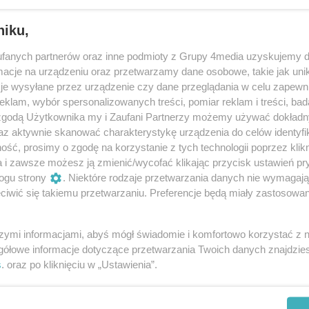
niku,
fanych partnerów oraz inne podmioty z Grupy 4media uzyskujemy d
cje na urządzeniu oraz przetwarzamy dane osobowe, takie jak unika
je wysyłane przez urządzenie czy dane przeglądania w celu zapewn
klam, wybór spersonalizowanych treści, pomiar reklam i treści, bad
 zgodą Użytkownika my i Zaufani Partnerzy możemy używać dokład
61
/ 125
az aktywnie skanować charakterystykę urządzenia do celów identyfi
ść, prosimy o zgodę na korzystanie z tych technologii poprzez klikn
a i zawsze możesz ją zmienić/wycofać klikając przycisk ustawień pr
ogu strony
. Niektóre rodzaje przetwarzania danych nie wymagaj
iwić się takiemu przetwarzaniu. Preferencje będą miały zastosowania
szymi informacjami, abyś mógł świadomie i komfortowo korzystać z
gółowe informacje dotyczące przetwarzania Twoich danych znajdzi
s
. oraz po kliknięciu w „Ustawienia”.