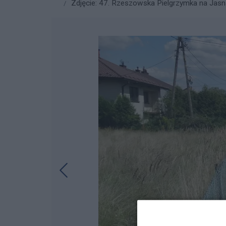
Zdjęcie: 47. Rzeszowska Pielgrzymka na Jasną