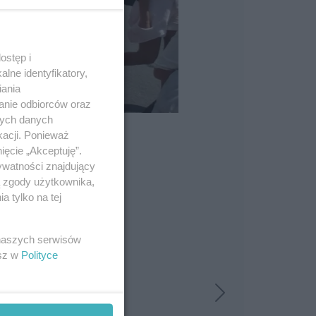
ostęp i
lne identyfikatory,
iania
anie odbiorców oraz
nych danych
kacji. Ponieważ
ięcie „Akceptuję”.
ywatności znajdujący
ą zgody użytkownika,
 tylko na tej
 naszych serwisów
esz w
Polityce