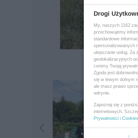
Drogi Użytkow
My, naszych 1162 zau
przechowujemy informa
standardowe informac
spersonalizowanych re
ulepszanie usług. Za
geolokalizacyjnych or
cenimy Twoją prywatno
Zgoda jest dobrowoln
się w lewym dolnym r
ale masz prawo sprzec
witrynie.
Zapoznaj się z poniż
internetowych. Szcze
Prywatności
i
Cookie