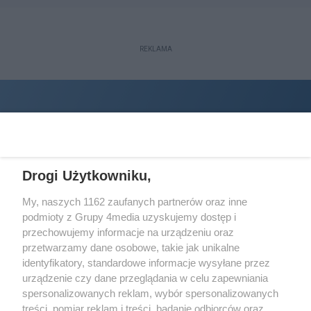
REKLAMA
Drogi Użytkowniku,
My, naszych 1162 zaufanych partnerów oraz inne
podmioty z Grupy 4media uzyskujemy dostęp i
Wydawcą
halorzeszow.pl
jest:
przechowujemy informacje na urządzeniu oraz
STOWARZYSZENIE INICJATYW SPOŁECZNYCH PERSPEKTYWA
przetwarzamy dane osobowe, takie jak unikalne
identyfikatory, standardowe informacje wysyłane przez
Adres do korespondencji:
urządzenie czy dane przeglądania w celu zapewniania
ul. Piastów 3/20
35-077 Rzeszów
spersonalizowanych reklam, wybór spersonalizowanych
treści, pomiar reklam i treści, badanie odbiorców oraz
kontakt@halorzeszow.pl