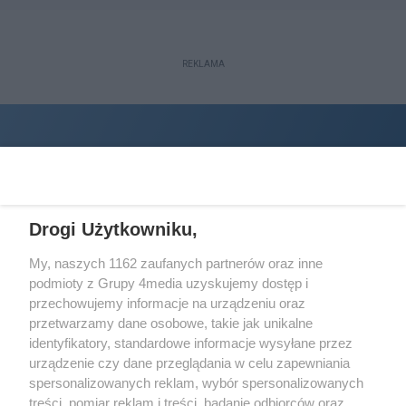
REKLAMA
Drogi Użytkowniku,
My, naszych 1162 zaufanych partnerów oraz inne
podmioty z Grupy 4media uzyskujemy dostęp i
Wydawcą
halorzeszow.pl
jest:
przechowujemy informacje na urządzeniu oraz
STOWARZYSZENIE INICJATYW SPOŁECZNYCH PERSPEKTYWA
przetwarzamy dane osobowe, takie jak unikalne
identyfikatory, standardowe informacje wysyłane przez
Adres do korespondencji:
urządzenie czy dane przeglądania w celu zapewniania
ul. Piastów 3/20
35-077 Rzeszów
spersonalizowanych reklam, wybór spersonalizowanych
treści, pomiar reklam i treści, badanie odbiorców oraz
kontakt@halorzeszow.pl