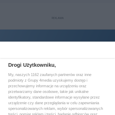
REKLAMA
Drogi Użytkowniku,
My, naszych 1162 zaufanych partnerów oraz inne
podmioty z Grupy 4media uzyskujemy dostęp i
Wydawcą
halorzeszow.pl
jest:
przechowujemy informacje na urządzeniu oraz
STOWARZYSZENIE INICJATYW SPOŁECZNYCH PERSPEKTYWA
przetwarzamy dane osobowe, takie jak unikalne
identyfikatory, standardowe informacje wysyłane przez
Adres do korespondencji:
urządzenie czy dane przeglądania w celu zapewniania
ul. Piastów 3/20
35-077 Rzeszów
spersonalizowanych reklam, wybór spersonalizowanych
treści, pomiar reklam i treści, badanie odbiorców oraz
kontakt@halorzeszow.pl