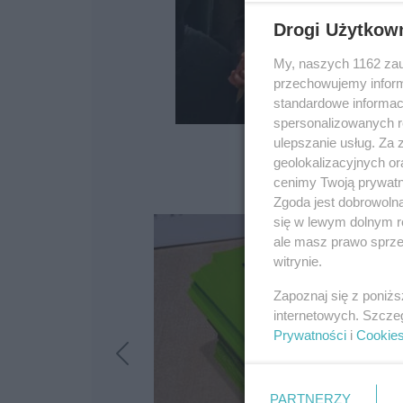
Drogi Użytkow
My, naszych 1162 zau
przechowujemy informa
standardowe informac
spersonalizowanych re
ulepszanie usług. Za
geolokalizacyjnych or
cenimy Twoją prywatno
Zgoda jest dobrowoln
się w lewym dolnym r
ale masz prawo sprzec
witrynie.
Zapoznaj się z poniż
internetowych. Szcze
Prywatności
i
Cookie
PARTNERZY