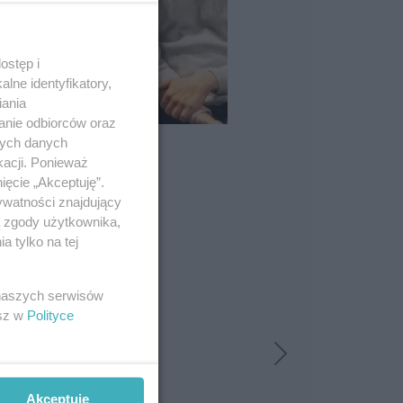
ostęp i
lne identyfikatory,
iania
anie odbiorców oraz
nych danych
kacji. Ponieważ
ięcie „Akceptuję”.
ywatności znajdujący
ą zgody użytkownika,
 tylko na tej
 naszych serwisów
esz w
Polityce
Akceptuję