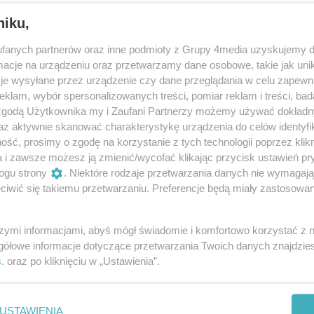
niku,
fanych partnerów oraz inne podmioty z Grupy 4media uzyskujemy d
cje na urządzeniu oraz przetwarzamy dane osobowe, takie jak unika
je wysyłane przez urządzenie czy dane przeglądania w celu zapewn
klam, wybór spersonalizowanych treści, pomiar reklam i treści, bad
 zgodą Użytkownika my i Zaufani Partnerzy możemy używać dokład
17
/ 32
az aktywnie skanować charakterystykę urządzenia do celów identyfi
ść, prosimy o zgodę na korzystanie z tych technologii poprzez klikn
a i zawsze możesz ją zmienić/wycofać klikając przycisk ustawień pr
ogu strony
. Niektóre rodzaje przetwarzania danych nie wymagaj
iwić się takiemu przetwarzaniu. Preferencje będą miały zastosowania
szymi informacjami, abyś mógł świadomie i komfortowo korzystać z
gółowe informacje dotyczące przetwarzania Twoich danych znajdzi
s
. oraz po kliknięciu w „Ustawienia”.
USTAWIENIA