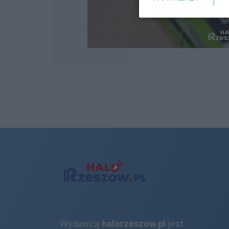
Wydawcą
halorzeszow.pl
jest: