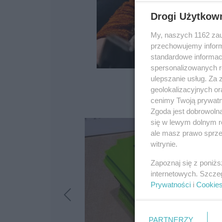
Drogi Użytkow
My, naszych 1162 zau
przechowujemy informa
standardowe informac
spersonalizowanych re
ulepszanie usług. Za
geolokalizacyjnych or
cenimy Twoją prywatno
Zgoda jest dobrowoln
się w lewym dolnym r
ale masz prawo sprzec
witrynie.
Zapoznaj się z poniż
internetowych. Szcze
Prywatności
i
Cookie
PARTNERZY