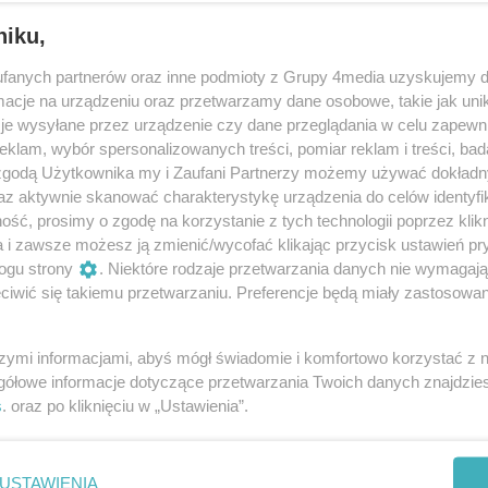
niku,
fanych partnerów oraz inne podmioty z Grupy 4media uzyskujemy d
cje na urządzeniu oraz przetwarzamy dane osobowe, takie jak unika
je wysyłane przez urządzenie czy dane przeglądania w celu zapewn
klam, wybór spersonalizowanych treści, pomiar reklam i treści, bad
 zgodą Użytkownika my i Zaufani Partnerzy możemy używać dokład
11
/ 32
az aktywnie skanować charakterystykę urządzenia do celów identyfi
ść, prosimy o zgodę na korzystanie z tych technologii poprzez klikn
a i zawsze możesz ją zmienić/wycofać klikając przycisk ustawień pr
ogu strony
. Niektóre rodzaje przetwarzania danych nie wymagaj
iwić się takiemu przetwarzaniu. Preferencje będą miały zastosowania
szymi informacjami, abyś mógł świadomie i komfortowo korzystać z
gółowe informacje dotyczące przetwarzania Twoich danych znajdzi
s
. oraz po kliknięciu w „Ustawienia”.
USTAWIENIA