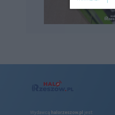
Wydawcą
halorzeszow.pl
jest: