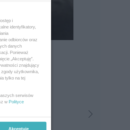
ostęp i
lne identyfikatory,
iania
anie odbiorców oraz
nych danych
kacji. Ponieważ
ięcie „Akceptuję”.
ywatności znajdujący
ą zgody użytkownika,
 tylko na tej
 naszych serwisów
esz w
Polityce
Akceptuję