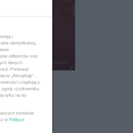
ostęp i
lne identyfikatory,
iania
anie odbiorców oraz
nych danych
kacji. Ponieważ
ięcie „Akceptuję”.
ywatności znajdujący
ą zgody użytkownika,
 tylko na tej
 naszych serwisów
esz w
Polityce