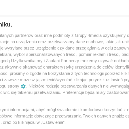
niku,
fanych partnerów oraz inne podmioty z Grupy 4media uzyskujemy d
cje na urządzeniu oraz przetwarzamy dane osobowe, takie jak unika
je wysyłane przez urządzenie czy dane przeglądania w celu zapewn
klam, wybór spersonalizowanych treści, pomiar reklam i treści, bad
 zgodą Użytkownika my i Zaufani Partnerzy możemy używać dokład
az aktywnie skanować charakterystykę urządzenia do celów identyfi
ść, prosimy o zgodę na korzystanie z tych technologii poprzez klikn
22
/ 33
a i zawsze możesz ją zmienić/wycofać klikając przycisk ustawień pr
ogu strony
. Niektóre rodzaje przetwarzania danych nie wymagaj
iwić się takiemu przetwarzaniu. Preferencje będą miały zastosowania
szymi informacjami, abyś mógł świadomie i komfortowo korzystać z
gółowe informacje dotyczące przetwarzania Twoich danych znajdzi
s
. oraz po kliknięciu w „Ustawienia”.