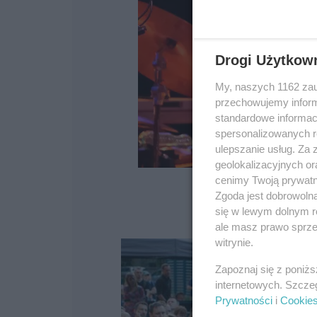
Drogi Użytkow
My, naszych 1162 zau
przechowujemy informa
standardowe informac
spersonalizowanych re
ulepszanie usług. Za
geolokalizacyjnych or
cenimy Twoją prywatno
Zgoda jest dobrowoln
się w lewym dolnym r
ale masz prawo sprzec
witrynie.
Zapoznaj się z poniż
internetowych. Szcze
Prywatności
i
Cookie