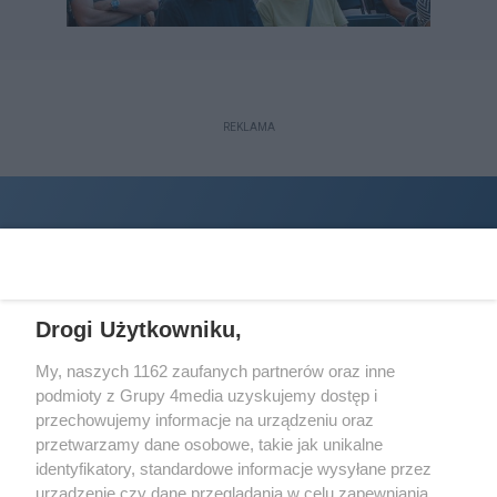
REKLAMA
Drogi Użytkowniku,
My, naszych 1162 zaufanych partnerów oraz inne
podmioty z Grupy 4media uzyskujemy dostęp i
Wydawcą
halorzeszow.pl
jest:
przechowujemy informacje na urządzeniu oraz
STOWARZYSZENIE INICJATYW SPOŁECZNYCH PERSPEKTYWA
przetwarzamy dane osobowe, takie jak unikalne
identyfikatory, standardowe informacje wysyłane przez
Adres do korespondencji:
urządzenie czy dane przeglądania w celu zapewniania