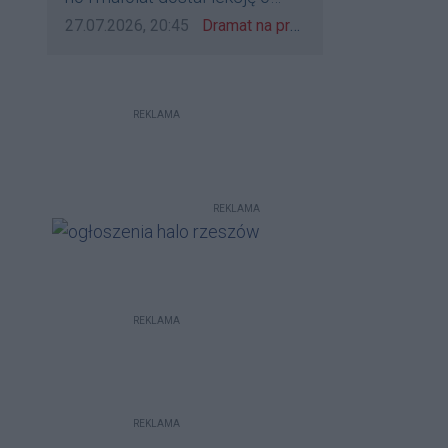
udzieleniu pierwszeństwa
Data dodania komentarza:
Źródło komentarza:
27.07.2026, 20:45
Dramat na przejeździe w Rzeszowie. 16-latek na hulajnodze wjechał wprost pod szynobus
REKLAMA
REKLAMA
REKLAMA
REKLAMA