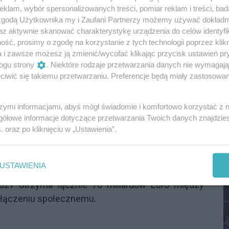
żyje 4-7 miliona osób z niepełnosprawnościami. To
klam, wybór spersonalizowanych treści, pomiar reklam i treści, bad
 dodamy do tego osoby starsze, kobiety w ciąży
 zgodą Użytkownika my i Zaufani Partnerzy możemy używać dokład
az aktywnie skanować charakterystykę urządzenia do celów identyfi
uchowymi (np. po kontuzjach), liczba ta znacząco
ść, prosimy o zgodę na korzystanie z tych technologii poprzez klikn
ci to codzienność.
a i zawsze możesz ją zmienić/wycofać klikając przycisk ustawień pr
ogu strony
. Niektóre rodzaje przetwarzania danych nie wymagaj
z dostępu do informacji, usług, przestrzeni
iwić się takiemu przetwarzaniu. Preferencje będą miały zastosowania
 na spotkanie rady miasta, przeczytać uchwały na
cią nagrania wideo, bo nie ma napisów? Czy można
szymi informacjami, abyś mógł świadomie i komfortowo korzystać z
łtworzyć nowoczesne społeczeństwo?
S
gółowe informacje dotyczące przetwarzania Twoich danych znajdzi
I
s
. oraz po kliknięciu w „Ustawienia”.
D
ć, to jeden z filarów Polityki Spójności Unii
USTAWIENIA
nduszu Społecznego (EFS+). To właśnie w ramach
027 otrzyma łącznie 76 miliardów Euro między
 włączeniu społecznemu.