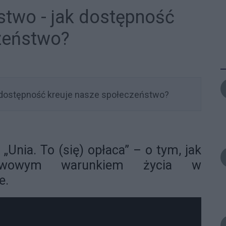
stwo - jak dostępność
zeństwo?
Unia. To (się) opłaca” – o tym, jak
tawowym warunkiem życia w
e.