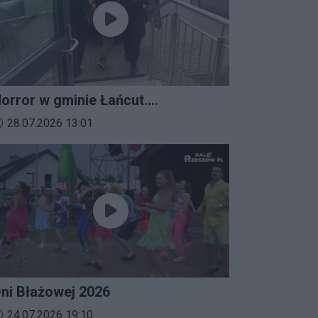
orror w gminie Łańcut.
ieszkaniec Rzeszowa
ata dodania materiału wideo:
28.07.2026 13:01
erroryzował rodzinę nożem i
aatakował policjantów!
ni Błażowej 2026
ata dodania materiału wideo:
24.07.2026 19:10