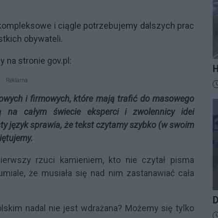
 kompleksowe i ciągle potrzebujemy dalszych prac
tkich obywateli.
 na stronie gov.pl:
H
M
Reklama
D
t
ędowych i firmowych, które mają trafić do masowego
z
ą na całym świecie eksperci i zwolennicy idei
ty język sprawia, że tekst czytamy szybko (w swoim
iętujemy.
ierwszy rzuci kamieniem, kto nie czytał pisma
umiale, że musiała się nad nim zastanawiać cała
D
lskim nadal nie jest wdrażana? Możemy się tylko
D