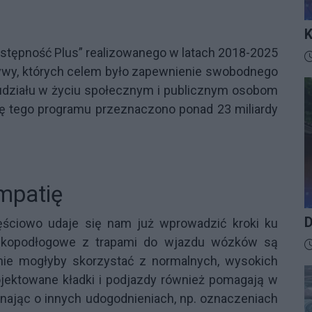
K
I
stępność Plus” realizowanego w latach 2018-2025
D
ywy, których celem było zapewnienie swobodnego
 udziału w życiu społecznym i publicznym osobom
ję tego programu przeznaczono ponad 23 miliardy
mpatię
D
ęściowo udaje się nam już wprowadzić kroki ku
iskopodłogowe z trapami do wjazdu wózków są
D
nie mogłyby skorzystać z normalnych, wysokich
jektowane kładki i podjazdy również pomagają w
nając o innych udogodnieniach, np. oznaczeniach