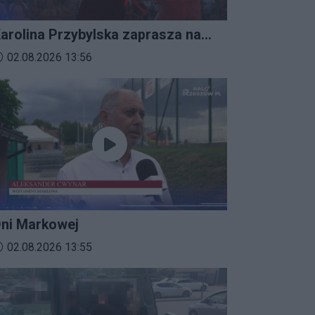
arolina Przybylska zaprasza na
mprezalia 2026
ata dodania materiału wideo:
02.08.2026 13:56
ni Markowej
ata dodania materiału wideo:
02.08.2026 13:55