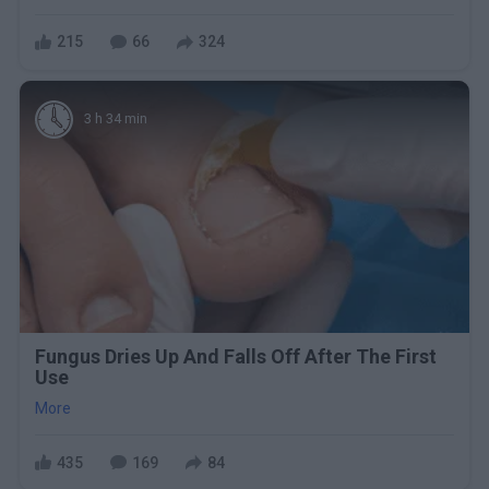
215
66
324
3 h 34 min
Fungus Dries Up And Falls Off After The First
Use
More
435
169
84