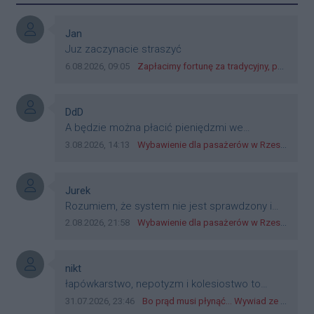
Autor komentarza:
Jan
Treść komentarza:
Juz zaczynacie straszyć
Data dodania komentarza:
Źródło komentarza:
6.08.2026, 09:05
Zapłacimy fortunę za tradycyjny, polski obiad?! Ceny ziemniaków w skupach skoczyły o 265 procent!
Autor komentarza:
DdD
Treść komentarza:
A będzie można płacić pieniędzmi we
wszystkich? Bo banknoty emitowane przez
Data dodania komentarza:
Źródło komentarza:
3.08.2026, 14:13
Wybawienie dla pasażerów w Rzeszowie? W mieście ruszyły testy nowego rozwiązania
Narodowy Bank Polski, są prawnym środkiem
płatniczym w Polsce, a nie jakieś telefony,
plastik czy inne bliki. Zakrawa na
Autor komentarza:
Jurek
dyskryminację.
Treść komentarza:
Rozumiem, że system nie jest sprawdzony i
przetestowany. Wybieram się z mim młodym
Data dodania komentarza:
Źródło komentarza:
2.08.2026, 21:58
Wybawienie dla pasażerów w Rzeszowie? W mieście ruszyły testy nowego rozwiązania
do szkoły, zobaczymy jak to ztm, gmina
boguchwała i inne zajęte w tej całej organizacji
przejazdów dadzą radę. Albo ogarną, jak to
Autor komentarza:
nikt
teraz młode ludzie mówią.
Treść komentarza:
łapówkarstwo, nepotyzm i kolesiostwo to
norma w pge dystrybucja rzeszów, takie ***e
Data dodania komentarza:
Źródło komentarza:
31.07.2026, 23:46
Bo prąd musi płynąć... Wywiad ze Zbigniewem Możdżeniem - Dyrektorem Generalnym Oddziału PGE Dystrybucja w Rzeszowie