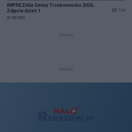
IMPREZAlia Gminy Trzebownisko 2026.
Liczba zdj
144
Zdjęcia dzień 1
Data dodania galerii:
02.08.2026
REKLAMA
REKLAMA