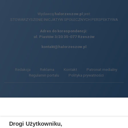
Wydawcą
halorzeszow.pl
jest:
STOWARZYSZENIE INICJATYW SPOŁECZNYCH PERSPEKTYWA
Adres do korespondencji:
ul. Piastów 3/20
35-077 Rzeszów
kontakt@halorzeszow.pl
Redakcja
Reklama
Kontakt
Patronat medialny
Regulamin portalu
Polityka prywatności
Facebook.com
X.com
Instagram.com
Tiktok.com
Youtube.com
CMS portalu
przygotowany przez
Drogi Użytkowniku,