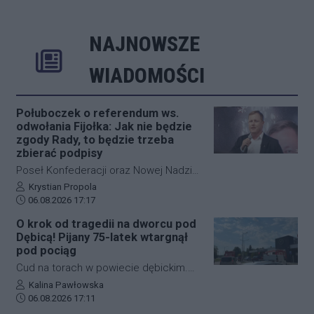
NAJNOWSZE
Rozwiń
Poprzednie
Następne
Kliknij aby 
K
WIADOMOŚCI
Połuboczek o referendum ws.
odwołania Fijołka: Jak nie będzie
zgody Rady, to będzie trzeba
zbierać podpisy
Poseł Konfederacji oraz Nowej Nadziei,
Michał Połuboczek, deklaruje
Autor artykułu:
Krystian Propola
Data dodania artykułu:
gotowość do zaangażowania się w
06.08.2026 17:17
działania zmierzające do
O krok od tragedii na dworcu pod
przeprowadzenia referendum w
Dębicą! Pijany 75-latek wtargnął
sprawie odwołania prezydenta
pod pociąg
Rzeszowa, Konrada Fijołka. W
Cud na torach w powiecie dębickim.
programie "Cogito… u Raczyńskiej" na
Pijany 75-letni mężczyzna wtargnął pod
Autor artykułu:
Kalina Pawłowska
antenie wPolsce24 ocenił, że jeśli
Data dodania artykułu:
nadjeżdżający pociąg na dworcu PKP w
06.08.2026 17:11
inicjatywa nie uzyska poparcia Rady