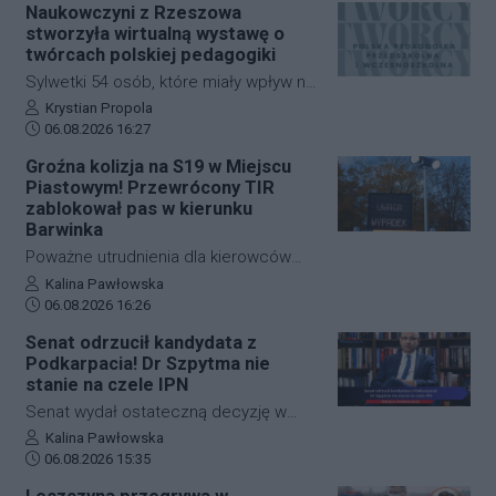
Czarnej. Mimo że zdarzenie wyglądało
Naukowczyni z Rzeszowa
Miasta, możliwe będzie rozpoczęcie
dramatycznie, senior wyszedł z niego
stworzyła wirtualną wystawę o
zbiórki podpisów wśród mieszkańców.
bez poważniejszych obrażeń. Skutkiem
twórcach polskiej pedagogiki
incydentu były jednak spore utrudnienia
Sylwetki 54 osób, które miały wpływ na
na kolei, ruch pociągów zablokowano
rozwój polskiej edukacji przedszkolnej i
Autor artykułu:
Krystian Propola
na niemal godzinę.
Data dodania artykułu:
wczesnoszkolnej, można poznać dzięki
06.08.2026 16:27
nowej wystawie internetowej. Autorką
Groźna kolizja na S19 w Miejscu
projektu "Polska pedagogika
Piastowym! Przewrócony TIR
przedszkolna i wczesnoszkolna i jej
zablokował pas w kierunku
twórcy" jest dr Mariola Kinal z Instytutu
Barwinka
Pedagogiki Uniwersytetu
Poważne utrudnienia dla kierowców
Rzeszowskiego. Ekspozycja jest
jadących w stronę przejścia
Autor artykułu:
Kalina Pawłowska
dostępna od czwartku, 6 sierpnia.
Data dodania artykułu:
granicznego w Barwinku. Na trasie S19
06.08.2026 16:26
na wysokości Miejsca Piastowego
Senat odrzucił kandydata z
doszło do zderzenia samochodu
Podkarpacia! Dr Szpytma nie
osobowego z ciężarowym. W wyniku
stanie na czele IPN
kolizji TIR przewrócił się i zablokował
Senat wydał ostateczną decyzję w
pas awaryjny oraz wolny. Ruch w
sprawie obsadzenia stanowiska
Autor artykułu:
Kalina Pawłowska
miejscu zdarzenia odbywa się
Data dodania artykułu:
prezesa Instytutu Pamięci Narodowej.
06.08.2026 15:35
wyłącznie lewym pasem.
Iz wyższa parlamentu nie wyraziła