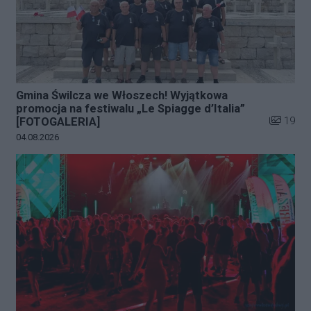
Gmina Świlcza we Włoszech! Wyjątkowa
promocja na festiwalu „Le Spiagge d’Italia”
Liczba zd
19
[FOTOGALERIA]
Data dodania galerii:
04.08.2026