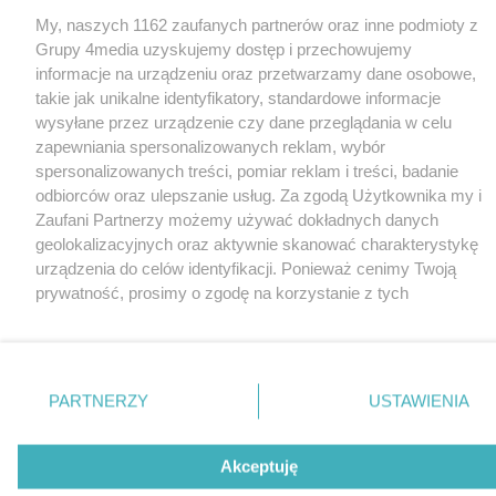
Loaded
:
Unmute
My, naszych 1162 zaufanych partnerów oraz inne podmioty z
100.00%
Grupy 4media uzyskujemy dostęp i przechowujemy
informacje na urządzeniu oraz przetwarzamy dane osobowe,
takie jak unikalne identyfikatory, standardowe informacje
wysyłane przez urządzenie czy dane przeglądania w celu
zapewniania spersonalizowanych reklam, wybór
spersonalizowanych treści, pomiar reklam i treści, badanie
odbiorców oraz ulepszanie usług. Za zgodą Użytkownika my i
Zaufani Partnerzy możemy używać dokładnych danych
geolokalizacyjnych oraz aktywnie skanować charakterystykę
urządzenia do celów identyfikacji. Ponieważ cenimy Twoją
prywatność, prosimy o zgodę na korzystanie z tych
technologii poprzez kliknięcie „Akceptuję”. Zgoda jest
dobrowolna i zawsze możesz ją zmienić/wycofać klikając
przycisk ustawień prywatności znajdujący się w lewym
dolnym rogu strony
. Niektóre rodzaje przetwarzania
PARTNERZY
USTAWIENIA
danych nie wymagają zgody użytkownika, ale masz prawo
sprzeciwić się takiemu przetwarzaniu. Preferencje będą miały
zastosowania tylko na tej witrynie.
Akceptuję