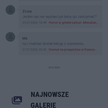
jak wozowicz czy rybarczyk lub kutyła
cieleckiz dupo na głowie nadal pracują bo to
zagorzali pisowcy
Autor komentarza:
Zosia
Treść komentarza:
Jeden raz nie wystarczył żeby go zatrzymać?
Data dodania komentarza:
Źródło komentarza:
29.07.2026, 10:48
Horror w gminie Łańcut. Mieszkaniec Rzeszowa terroryzował rodzinę nożem i zaatakował policjantów! [VIDEO]
Autor komentarza:
kkk
Treść komentarza:
no i małolat dostał lekcję o udzieleniu
pierwszeństwa
Data dodania komentarza:
Źródło komentarza:
27.07.2026, 20:45
Dramat na przejeździe w Rzeszowie. 16-latek na hulajnodze wjechał wprost pod szynobus
REKLAMA
NAJNOWSZE
Poprzednie
Następne
Kliknij 
GALERIE