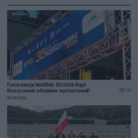
Fotorelacja MARMA 35/2026 Rajd
Liczba zd
28
Rzeszowski oficjalnie wystartował!
Data dodania galerii:
06.08.2026