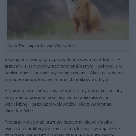
Autor:
Podkarpacki Urząd Wojewódzki
Szczepionki zostaną rozprowadzone dwoma metodami –
zrzucane z samolotów nad terenami leśnymi i polnymi, a w
pobliżu osiedli ludzkich wykładane ręcznie. Akcja nie obejmie
terenów zurbanizowanych oraz zbiorników wodnych.
– Uodpornianie lisów prowadzone jest systematycznie, aby
utrzymać odporność populacji tych drapieżników na
wściekliznę – przekazał wojewódzki lekarz weterynarii
Mirosław Welz.
Preparat ma postać przynęty przypominającej ciastko i
wydziela charakterystyczny zapach, który przyciąga dzikie
zwierzęta. Wewnątrz przynęty znajduje się aluminiowo-