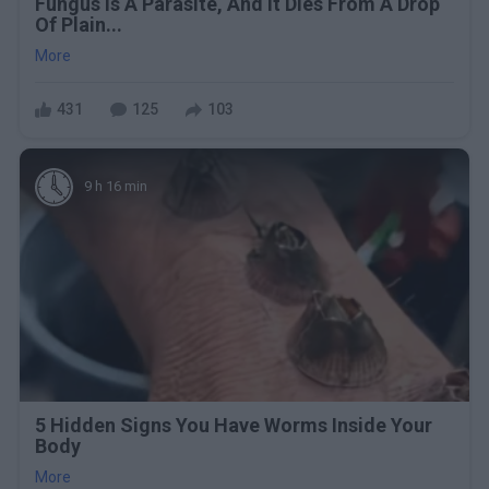
Fungus Is A Parasite, And It Dies From A Drop
Of Plain...
More
431
125
103
9 h 16 min
5 Hidden Signs You Have Worms Inside Your
Body
More